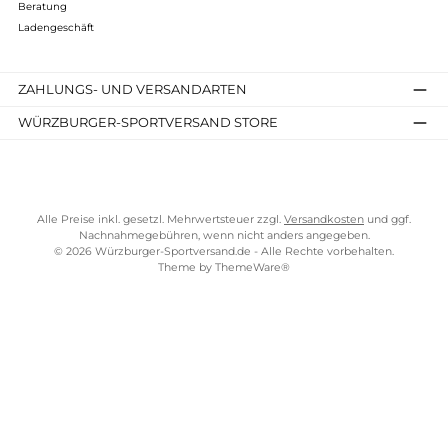
23,90 €*
Details
Kostenloser Versand ab 70 €
TELEFONISCHE UNTERSTÜTZUNG UND BERATUNG UNTER
SERVICE-LINKS
Impressum
AGB
Widerrufsrecht
Bezahlung
Lieferung & Kosten
Shopkonzept
Über uns