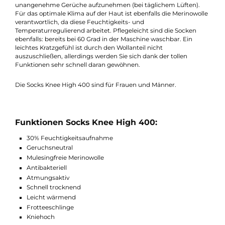
wärmen Sie und halten Sie auch warm. Aber auch bei sportlich
Betätigung, Klettern oder Joggen, kommen tolle Funktionen 
Vorschein. Die Multifunktionssocken können nämlich, dank de
Merinowolle, bis zu 30% ihres eigenen Gewichts an
Flüssigkeit/Schweiß aufnehmen, ohne sich dabei nass
anzufühlen. Das wärmende Gefühl, das sie erzeugen, bleibt ab
natürlich bestehen. Da sie geruchsneutralisierend sind, könne
sie bis zu zwei Wochen am Stück getragen werden, ohne dabei
unangenehme Gerüche aufzunehmen (bei täglichem Lüften).
Für das optimale Klima auf der Haut ist ebenfalls die Merinowol
verantwortlich, da diese Feuchtigkeits- und
Temperaturregulierend arbeitet. Pflegeleicht sind die Socken
ebenfalls: bereits bei 60 Grad in der Maschine waschbar. Ein
leichtes Kratzgefühl ist durch den Wollanteil nicht
auszuschließen, allerdings werden Sie sich dank der tollen
Funktionen sehr schnell daran gewöhnen.
Die Socks Knee High 400 sind für Frauen und Männer.
Funktionen Socks Knee High 400: