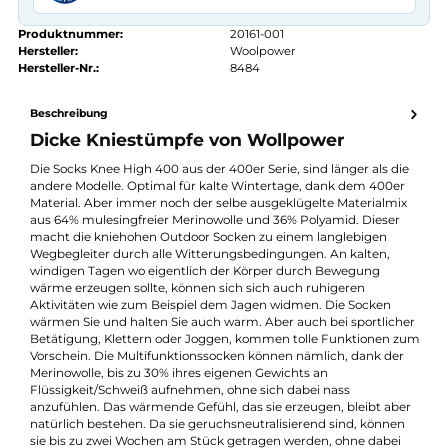
Kauf auf Rechnung
14 Tage Widerrufsrecht
authorized.by · Autorisierter Fachhändler
Zertifikat ansehen →
Produktnummer:
20161-001
Hersteller:
Woolpower
Hersteller-Nr.:
8484
Beschreibung
Dicke Kniestümpfe von Wollpower
Die Socks Knee High 400 aus der 400er Serie, sind länger als di
andere Modelle. Optimal für kalte Wintertage, dank dem 400e
Material. Aber immer noch der selbe ausgeklügelte Materialmi
aus 64% mulesingfreier Merinowolle und 36% Polyamid. Dieser
macht die kniehohen Outdoor Socken zu einem langlebigen
Wegbegleiter durch alle Witterungsbedingungen. An kalten,
windigen Tagen wo eigentlich der Körper durch Bewegung
wärme erzeugen sollte, können sich sich auch ruhigeren
Aktivitäten wie zum Beispiel dem Jagen widmen. Die Socken