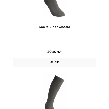
Produktgalerie überspringen
Ähnliche Artikel
Socks Liner Classic