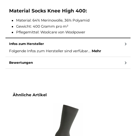
30% Feuchtigkeitsaufnahme
Geruchsneutral
Mulesingfreie Merinowolle
Antibakteriell
Atmungsaktiv
Schnell trocknend
Leicht wärmend
Frotteeschlinge
Kniehoch
Material Socks Knee High 400:
Material: 64% Merinowolle, 36% Polyamid
Gewicht: 400 Gramm pro m²
Pflegemittel: Woolcare von Woolpower
Infos zum Hersteller
Folgende Infos zum Hersteller sind verfübar...
Mehr
Bewertungen