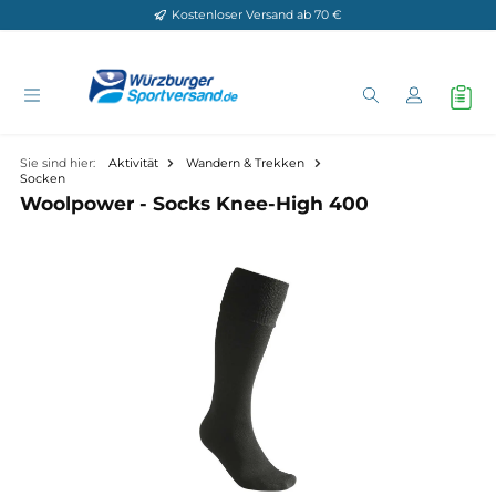
Kostenloser Versand ab 70 €
Zum Hauptinhalt springen
Sie sind hier:
Aktivität
Wandern & Trekken
Socken
Woolpower - Socks Knee-High 400
Bildergalerie überspringen