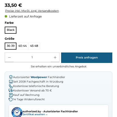
Regulärer Preis:
33,50 €
Preise inkl. MwSt. zzgl. Versandkosten
Lieferzeit auf Anfrage
auswählen
Farbe
Black
auswählen
Größe
36-39
40-44
45-48
Produkt Anzahl: Gib den gewünschten Wert ein oder benutze die Schaltflächen um die Anz
Preis anfragen
Sie erhalten ein unverbindliches Angebot
Autorisierter
Woolpower
Fachhändler
Seit 2008 Fachgeschäft in Würzburg
Kostenlose telefonische Beratung
Kostenloser Versand ab 70 €