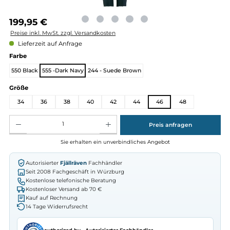
Regulärer Preis:
199,95 €
Preise inkl. MwSt. zzgl. Versandkosten
Lieferzeit auf Anfrage
auswählen
Farbe
550 Black
555 -Dark Navy
244 - Suede Brown
auswählen
Größe
34
36
38
40
42
44
46
48
Produkt Anzahl: Gib den gewünschten Wert ein oder benutze die Schaltflächen um die Anz
Preis anfragen
Sie erhalten ein unverbindliches Angebot
Autorisierter
Fjällräven
Fachhändler
Seit 2008 Fachgeschäft in Würzburg
Kostenlose telefonische Beratung