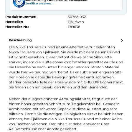
Kostenloser Versand ab 70 €
Kauf auf Rechnung
14 Tage Widerrufsrecht
authorized.by · Autorisierter Fachhändler
Zertifikat ansehen →
Produktnummer:
30768-032
Hersteller:
Fjällräven
Hersteller-Nr.:
F89638
Beschreibung
Die Nikka Trousers Curved ist eine Alternative zur bekannten
Nikka Trousers von Fjällräven. Sie wurde mit dem neuen Curve
Fit Schnitt versehen. Dieser betont die weibliche Silhouette
stärker, indem die Hüfte etwas komfortabler gestaltet wurde 
die Hosenbeine nach unten hin enger werden. Stretch Material
wurde hier weiträumig verarbeitet. Es erlaubt einen engeren Si
der Hose ohne dabei die Bewegungsfreiheit einzuschränken.
Stärker belastete Teile der Hose wurde mit G-1000® Eco verstär
Sie finden sich am Gesäß, den Knien und den Beinenden.