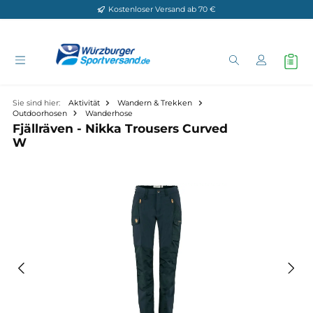
Kostenloser Versand ab 70 €
Zum Hauptinhalt springen
Sie sind hier:
Aktivität
Wandern & Trekken
Outdoorhosen
Wanderhose
Fjällräven - Nikka Trousers Curved
W
Bildergalerie überspringen