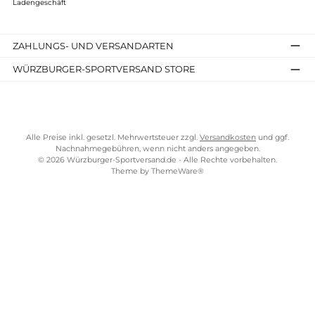
Kostenloser Versand ab 70 €
TELEFONISCHE UNTERSTÜTZUNG UND BERATUNG UNTER
SERVICE-LINKS
Impressum
AGB
Widerrufsrecht
Bezahlung
Lieferung & Kosten
Shopkonzept
Über uns
Beratung
Ladengeschäft
ZAHLUNGS- UND VERSANDARTEN