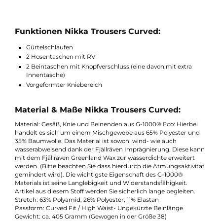
Neben der ausgezeichneten Atmungsaktivität, trägt auch der
hinten höher gehalten Schnitt zum Tragekomfort bei. Gerade i
Kombination mit schweren Gepäck ist diese Ausstattung sehr
hilfreich. Damit Sie die nötigen Kleinigkeiten direkt bei sich ha
können, hat Fjällärven die Nikka Trousers Curved mit einer Rei
von Taschen versehen. Der Inhalt ist dabei entweder über
Reißverschlüsse oder Knöpfe gesichert.
Funktionen Nikka Trousers Curved:
Gürtelschlaufen
2 Hosentaschen mit RV
2 Beintaschen mit Knopfverschluss (eine davon mit extra
Innentasche)
Vorgeformter Kniebereich
Material & Maße Nikka Trousers Curved:
Material: Gesäß, Knie und Beinenden aus G-1000® Eco: Hierbei
handelt es sich um einem Mischgewebe aus 65% Polyester un