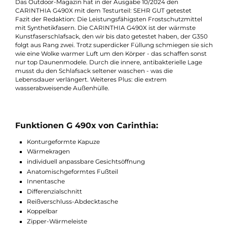
dem Einklemmen im Reißverschluss schützt das
Klemmschutzband wobei die mit Isolationsmaterial gefüllte,
innenliegende Reißverschlussabdeckung Kältebrücken entlan
des Reißverschluss vermeidet. Die Abdeckung über dem
Reißverschluss, reduziert das Eindringen von kalter Luft und
Feuchtigkeit von außen. Eine aufwendige, dreidimensionale
Konstruktion umschließt die Füße so, dass die Fußspitzen nich
das Isolationsmaterial komprimieren und verhindert dadurch
Kältebrücken.
Das Outdoor-Magazin hat in der Ausgabe 10/2024 den
CARINTHIA G490X mit dem Testurteil: SEHR GUT getestet
Fazit der Redaktion: Die Leistungsfähigsten Frostschutzmittel
mit Synthetikfasern. Die CARINTHIA G490X ist der wärmste
Kunstfaserschlafsack, den wir bis dato getestet haben, der G3
folgt aus Rang zwei. Trotz superdicker Füllung schmiegen sie s
wie eine Wolke warmer Luft um den Körper - das schaffen sons
nur top Daunenmodele. Durch die innere, antibakterielle Lage
musst du den Schlafsack seltener waschen - was die
Lebensdauer verlängert. Weiteres Plus: die extrem
wasserabweisende Außenhülle.