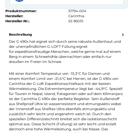
Kauf auf Rechnung
14 Tage Widerrufsrecht
authorized.by · Autorisierter Fachhändler
Zertifikat ansehen →
Produktnummer:
31794-004
Hersteller:
Carinthia
Hersteller-Nr.:
SS 96010
Beschreibung
Der G 490x hat eignet sich durch seine robuste Außenhaut un
der unempfindlichen G-LOFT Füllung eignet
für expeditionsfreudige Menschen, welche gerne mal auf eine
Berg in einem Schneehöhle übernachten oder einfach nur
draußen im Freien im Schnee.
Mit einer Komfort Temperatur von -13,3°C für Damen und
einem Komfort Limit von -21,4°C bei Herren, ist der G 490x von
Carinthia der G-Loft Expeditionsschlafsack mit der besten
Wärmeleistung. Die Extremtemperatur liegt bei -44,9°C. Spezie