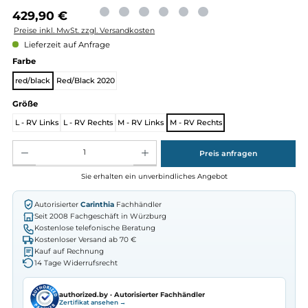
Regulärer Preis:
429,90 €
Preise inkl. MwSt. zzgl. Versandkosten
Lieferzeit auf Anfrage
auswählen
Farbe
red/black
Red/Black 2020
auswählen
Größe
L - RV Links
L - RV Rechts
M - RV Links
M - RV Rechts
Produkt Anzahl: Gib den gewünschten Wert ein oder benutze die Schaltflächen um die Anz
Preis anfragen
Sie erhalten ein unverbindliches Angebot
Autorisierter
Carinthia
Fachhändler
Seit 2008 Fachgeschäft in Würzburg
Kostenlose telefonische Beratung
Kostenloser Versand ab 70 €