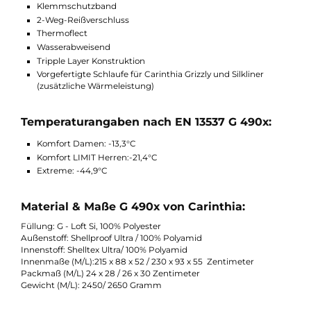
Funktionen G 490x von Carinthia:
Konturgeformte Kapuze
Wärmekragen
individuell anpassbare Gesichtsöffnung
Anatomischgeformtes Fußteil
Innentasche
Differenzialschnitt
Reißverschluss-Abdecktasche
Koppelbar
Zipper-Wärmeleiste
Klemmschutzband
2-Weg-Reißverschluss
Thermoflect
Wasserabweisend
Tripple Layer Konstruktion
Vorgefertigte Schlaufe für Carinthia Grizzly und Silkliner
(zusätzliche Wärmeleistung)
Temperaturangaben nach EN 13537 G 490x: