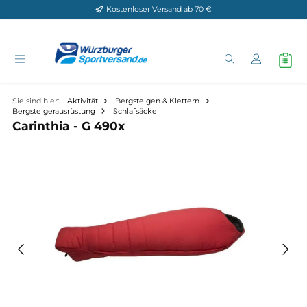
Kostenloser Versand ab 70 €
Zum Hauptinhalt springen
Sie sind hier:
Aktivität
Bergsteigen & Klettern
Bergsteigerausrüstung
Schlafsäcke
Carinthia - G 490x
Bildergalerie überspringen