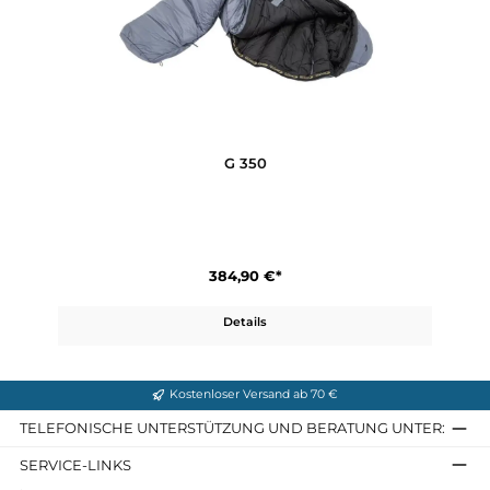
D1200x
1.475,90 €*
Details