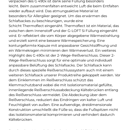
für Touren in Nepal, Island, Patagonien oder auf dem Kilimanja
ist der Carinthia G 490x der perfekte Begleiter. Sein Außenstoff
aus Shellproof Ultra ist wasserresistent und atmungsaktiv wobe
der Innenstoff aus Shelltex Ultra ebenfalls atmungsaktiv und
zusätzlich sehr leicht und angenehm weich ist. Durch den
speziellen Differenzialschnitt breitet sich die Isolationsschicht
optimal aus. Diese Schicht (Füllung) ist sehr leicht und erzielt
dennoch eine hohe Wärmeleistung, auch bei Nässe. Das
verpacken des G 490x ist dank seine Füllung besonders
leicht. Beim zusammenfalten entweicht Luft die beim Entfalte
wieder aufbaut wird. Das atmungsaktive Material ist
besonders für Allergiker geeignet. Um das erwärmen des
Schlafsackes zu beschleunigen, wurde eine
Schicht Thermoflect eingenäht. Thermoflect ist ein Material, d
zwischen dem Innenstoff und der G-LOFT Si Füllung eingenäh
wird. Er reflektiert die vom Körper abgegebene Wärmestrahlu
und erzielt somit eine bessere Wärmespeicherung. Eine
konturgeformte Kapuze mit anpassbarer Gesichtsöffnung und
ein Wärmekragen minimieren den Wärmeverlust. Ein weiteres
Highlight des G 490x ist der 2-Wege-Reißverschluss. Dieser 2-
Wege-Reißverschluss sorgt für eine optimale und individuell
anpassbare Belüftung des Schlafsacks. Der Schlafsack kann
durch dieses spezielle Reißverschlusssystem auch mit einem
weiteren Schlafsack unserer Produktreihe gekoppelt werden. V