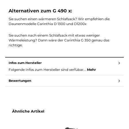
Komfort Damen: -13,3°C
Komfort LIMIT Herren:-21,4°C
Extreme: -44,9°C
Material & Maße G 490x von Carinthia:
Füllung: G - Loft Si, 100% Polyester
Außenstoff: Shellproof Ultra / 100% Polyamid
Innenstoff: Shelltex Ultra/ 100% Polyamid
Innenmaße (M/L):215 x 88 x 52 / 230 x 93 x 55 Zentimeter
Packmaß (M/L) 24 x 28 / 26 x 30 Zentimeter
Gewicht (M/L): 2450/ 2650 Gramm
Alternativen zum G 490 x:
Sie suchen einen wärmeren Schlafsack? Wir empfehlen die
Daunenmodelle Carinthia D 1300 und D1200x
Sie suchen nach einem Schlafsack mit etwas weniger