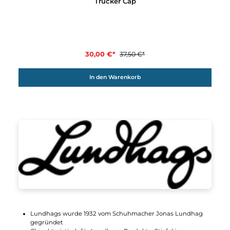
20%
Lundhags
Trucker Cap
30,00 €*
37,50 €*