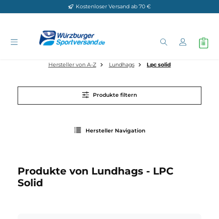
Kostenloser Versand ab 70 €
Zum Hauptinhalt springen
Hersteller von A-Z
Lundhags
Lpc solid
Produkte filtern
Hersteller Navigation
Produkte von Lundhags - LPC
Solid