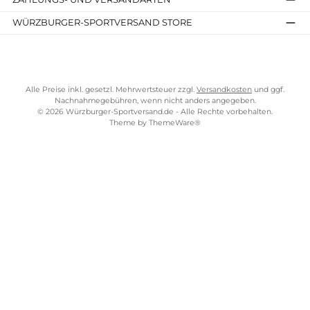
Lundhags - Die Wanderstiefel halten
Kostenloser Versand ab 70 €
TELEFONISCHE UNTERSTÜTZUNG UND BERATUNG UNTER
SERVICE-LINKS
Lundhags blickt auf über 80 Jahre Geschichte und Erfahrung
Impressum
zurück: 1932 begann der schwedische Schuhmacher Jonas
AGB
Lundhag robuste
Wanderstiefel
herzustellen.
Widerrufsrecht
Robuste und extrem haltbare Wanderstiefel
Bezahlung
Stiefelgarantie
Lieferung & Kosten
Handgefertigt
Shopkonzept
Funktional und zeitlos
Über uns
Langlebige Outdoor-Bekleidung
Beratung
Ladengeschäft
Lundhags unverwechselbare
Wanderschuhe mit dem Schalenprinzip
ZAHLUNGS- UND VERSANDARTEN
Das Ziel, dass der Outdoor-Ausstatter Lundhags noch immer
verfolgt: Lundhags Wanderschuhe
halten ein Leben lang
. Man
WÜRZBURGER-SPORTVERSAND STORE