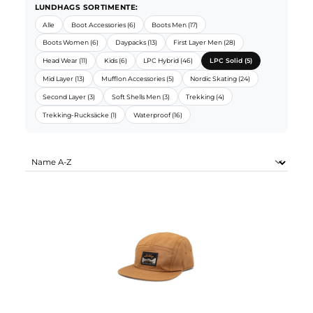
LUNDHAGS SORTIMENTE:
Alle
Boot Accessories (6)
Boots Men (17)
Boots Women (6)
Daypacks (13)
First Layer Men (28)
Head Wear (11)
Kids (6)
LPC Hybrid (46)
LPC Solid (5)
Mid Layer (13)
Mufflon Accessories (5)
Nordic Skating (24)
Second Layer (3)
Soft Shells Men (3)
Trekking (4)
Trekking-Rucksäcke (1)
Waterproof (16)