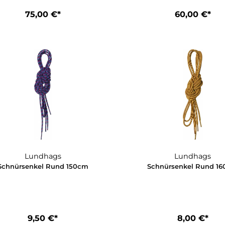
Guide Expedition Liner Pro
G
75,00 €*
6
Lundhags
L