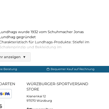
nkel Rund 160cm
Shoe Laces 180cm
8,00 €*
9,50 €*
Lundhags wurde 1932 vom Schuhmacher J
Lundhag gegründet
Charakteristisch für Lundhags-Produkte: St
Schalenprinzip und Bekleidung im
Schichtenprinzip
Mehr anzeigen
▼
Die größte Stärke ist die Qualität und die
Fähigkeit, funktionelle Produkte in klassis