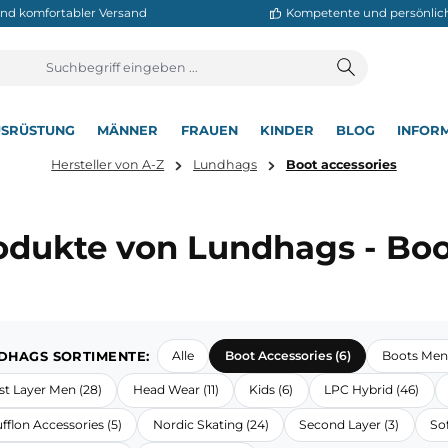
neller und komfortabler Versand
Kompetente
T
AUSRÜSTUNG
MÄNNER
FRAUEN
KINDER
BL
▾
▾
▾
▾
▾
Hersteller von A-Z
Lundhags
Boot acces
Produkte von Lundhags 
LUNDHAGS SORTIMENTE:
Alle
Boot Accessories (6)
First Layer Men (28)
Head Wear (11)
Kids (6)
LPC H