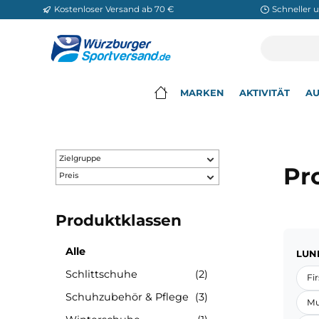
Kostenloser Versand ab 70 €
Sch
m Hauptinhalt springen
Zur Suche springen
Zur Hauptnavigation springen
MARKEN
AKTIVITÄ
▾
Zielgruppe
Preis
Produktklassen
Alle
Schlittschuhe
(2)