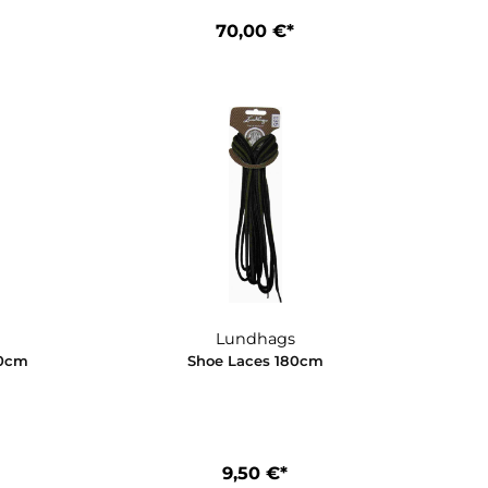
uide Liner
Guide Liner Pro
0,00 €*
70,00 €*
undhags
Lundhags