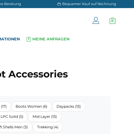
 und persönliche Beratung
Bequemer Kauf a
OG
INFORMATIONEN
MEINE ANFRAGEN
▾
▾
sories
- Boot Accessories
Boots Men (17)
Boots Women (6)
Daypacks (13)
ybrid (46)
LPC Solid (5)
Mid Layer (13)