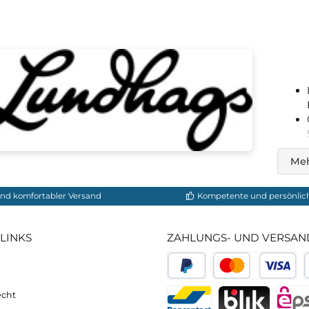
Schnürsenkel Rund 150cm
Schnürse
9,50 €*