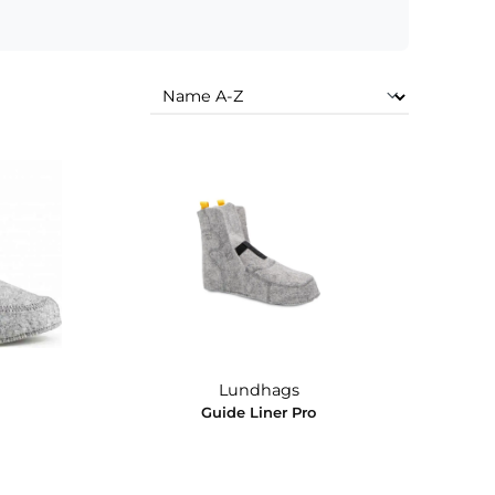
yer (3)
Soft Shells Men (3)
Trekking (4)
undhags
Lundhags