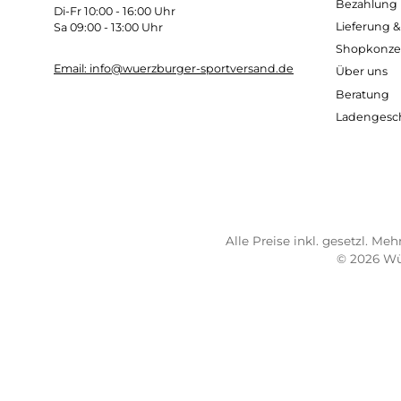
Kostenloser Versand ab 70 €
Sch
TELEFONISCHE UNTERSTÜTZUNG
SER
UND BERATUNG UNTER:
Imp
AG
0931 - 30 44 57 20
Wide
Mo 10:00 - 18:00 Uhr
Bez
Di-Fr 10:00 - 16:00 Uhr
Lief
Sa 09:00 - 13:00 Uhr
Sho
Email: info@wuerzburger-sportversand.de
Übe
Ber
Lad