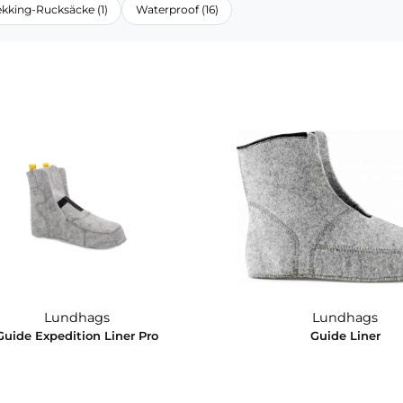
Mufflon Accessories (5)
Nordic Skating (24)
Second La
Trekking-Rucksäcke (1)
Waterproof (16)
Lundhags
L