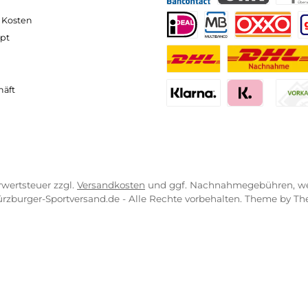
neller und komfortabler Versand
Kompetente
VICE-LINKS
ZAHLUNGS- U
ressum
B
PayPal
Kredit- 
rrufsrecht
ahlung
Bancontact
BLIK
erung & Kosten
pkonzept
iDEAL
Multiban
O
r uns
atung
Benutzerdefinierte
Nac
engeschäft
Klarna Financing
Klar