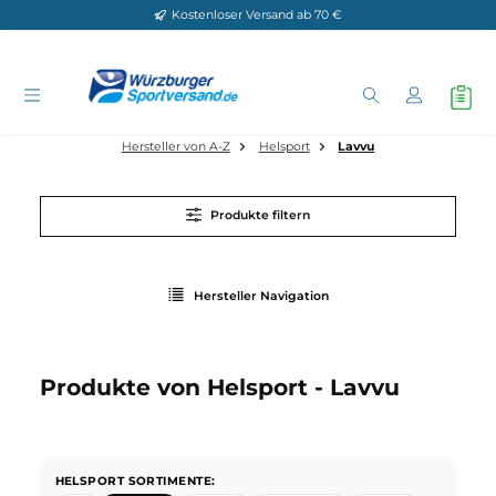
Kostenloser Versand ab 70 €
Zum Hauptinhalt springen
Hersteller von A-Z
Helsport
Lavvu
Produkte filtern
Hersteller Navigation
Produkte von Helsport - Lavvu