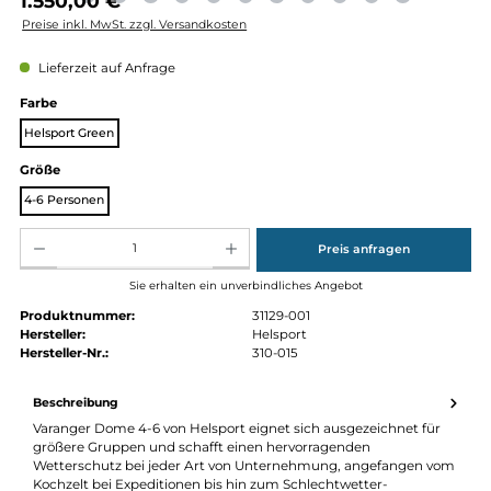
Regulärer Preis:
1.550,00 €
Preise inkl. MwSt. zzgl. Versandkosten
Lieferzeit auf Anfrage
auswählen
Farbe
Helsport Green
auswählen
Größe
4-6 Personen
Produkt Anzahl: Gib den gewünschten Wert ein oder benutze die Schaltflächen um die Anz
Preis anfragen
Sie erhalten ein unverbindliches Angebot
Produktnummer:
31129-001
Hersteller:
Helsport
Hersteller-Nr.:
310-015