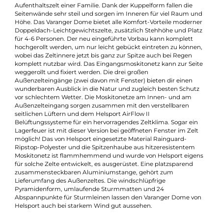
Beschreibung
Varanger Dome 4-6 von Helsport eignet sich ausgezeichnet für
größere Gruppen und schafft einen hervorragenden
Wetterschutz bei jeder Art von Unternehmung, angefangen v
Kochzelt bei Expeditionen bis hin zum Schlechtwetter-
Aufenthaltszelt einer Familie. Dank der Kuppelform fallen die
Seitenwände sehr steil und sorgen im Inneren für viel Raum u
Höhe. Das Varanger Dome bietet alle Komfort-Vorteile modern
Doppeldach-Leichtgewichtszelte, zusätzlich Stehhöhe und Pla
für 4-6 Personen. Der neu eingeführte Vorbau kann komplett
hochgerollt werden, um nur leicht gebückt eintreten zu könne
wobei das Zeltinnere jetzt bis ganz zur Spitze auch bei Regen
komplett nutzbar wird. Das Eingangsmoskitonetz kann zur Sei
weggerollt und fixiert werden. Die drei großen
Außenzelteingänge (zwei davon mit Fenster) bieten dir einen
wunderbaren Ausblick in die Natur und zugleich besten Schut
vor schlechtem Wetter. Die Moskitonetze am Innen- und am
Außenzelteingang sorgen zusammen mit den verstellbaren
seitlichen Lüftern und dem Helsport AirFlow II
Belüftungssysteme für ein hervorragendes Zeltklima. Sogar ein
Lagerfeuer ist mit dieser Version bei geöffneten Fenster im Zel
möglich! Das von Helsport eingesetzte Material Rainguard-
Ripstop-Polyester und die Spitzenhaube aus hitzeresistentem