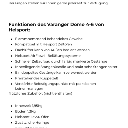
Moskitonetz ist flammhemmend und wurde von Helsport eige
für solche Zelte entwickelt, es ausgerüstet. Eine platzsparend
zusammensteckbaren Aluminiumstange, gehört zum
Lieferumfang des Außenzeltes. Die windschlüpfrige
Pyramidenform, umlaufende Sturmmatten und 24
Abspannpunkte für Sturmleinen lassen den Varanger Dome vo
Helsport auch bei starkem Wind gut aussehen.
Bei Fragen stehen wir Ihnen gerne jederzeit zur Verfügung!
Funktionen des Varanger Dome 4-6 von
Helsport:
Flammhemmend behandeltes Gewebe
Kompatibel mit Helsport Zeltofen
Dachlüfter kann von Außen bedient werden
Helsport AirFlow II Belüftungssysteme
Schneller Zeltaufbau durch farbig markierte Gestänge
Innenliegende Stangenkanäle und praktische Stangenhalt
Ein doppeltes Gestänge kann verwendet werden