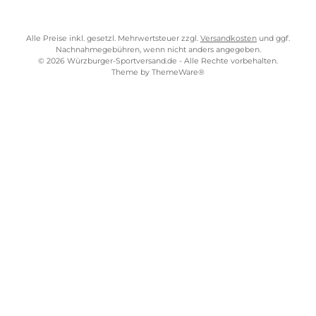
Widerrufsrecht
Bezahlung
Lieferung & Kosten
Shopkonzept
Über uns
Beratung
Ladengeschäft
ZAHLUNGS- UND VERSANDARTEN
WÜRZBURGER-SPORTVERSAND STORE
Alle Preise inkl. gesetzl. Mehrwertsteuer zzgl.
Versandkosten
und gg
Nachnahmegebühren, wenn nicht anders angegeben.
© 2026 Würzburger-Sportversand.de - Alle Rechte vorbehalten.
Theme by
ThemeWare®