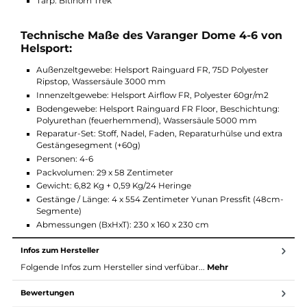
Freistehendes Kuppelzelt
Verstärkte Befestigungspunkte mit praktischen
Leinenmanagern
Nützliches Zubehör: (nicht enthalten)
Innenzelt 1,95Kg
Boden 1,3Kg
Helsport Lavvu Ofen
Zusätzliche Heringe
Tarp: Bitihorn Trek
Technische Maße des Varanger Dome 4-6 vo
Helsport:
Außenzeltgewebe: Helsport Rainguard FR, 75D Polyester
Ripstop, Wassersäule 3000 mm
Innenzeltgewebe: Helsport Airflow FR, Polyester 60gr/m2
Bodengewebe: Helsport Rainguard FR Floor, Beschichtung
Polyurethan (feuerhemmend), Wassersäule 5000 mm
Reparatur-Set: Stoff, Nadel, Faden, Reparaturhülse und ext
Gestängesegment (+60g)