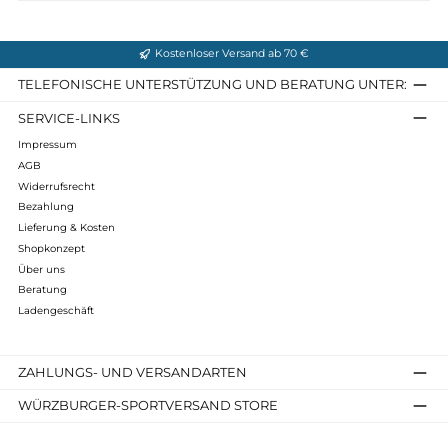
Personen: 4-6
Packvolumen: 29 x 58 Zentimeter
Gewicht: 6,82 Kg + 0,59 Kg/24 Heringe
Gestänge / Länge: 4 x 554 Zentimeter Yunan Pressfit (48c
Segmente)
Abmessungen (BxHxT): 230 x 160 x 230 cm
Infos zum Hersteller
Folgende Infos zum Hersteller sind verfübar...
Mehr
Bewertungen
Kostenloser Versand ab 70 €
TELEFONISCHE UNTERSTÜTZUNG UND BERATUNG UNTER
SERVICE-LINKS
Impressum
AGB