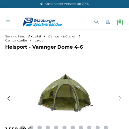
Kostenloser Versand ab 70 €
Zum Hauptinhalt springen
Sie sind hier:
Aktivität
Campen & Chillen
Campingzelte
Lavvu
Helsport - Varanger Dome 4-6
Bildergalerie überspringen