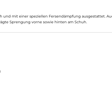
en ausgestattet:
bsatzbereich ist vor allem bei Schuhen mit festen und
weich abgefedert.
genehmen Tragekomfort durch schnelle Feuchtigkeitsa
telweich und mit einer speziellen Fersendämpfung ausge
ausgeprägte Sprengung vorne sowie hinten am Schuh.