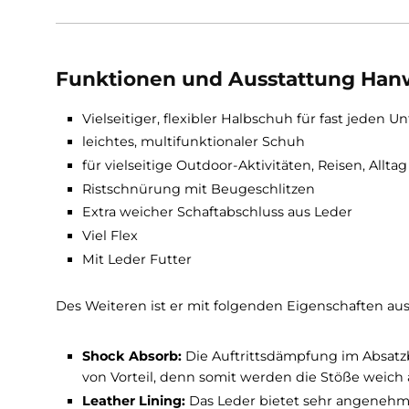
leichte Schuh ist multifunktional und eignet 
Kategorie des Robin: A/B
Bei Fragen stehen wir Ihnen sehr gerne zur V
Funktionen und Ausstattung
Vielseitiger, flexibler Halbschuh für fast 
leichtes, multifunktionaler Schuh
für vielseitige Outdoor-Aktivitäten, Reisen,
Ristschnürung mit Beugeschlitzen
Extra weicher Schaftabschluss aus Leder
Viel Flex