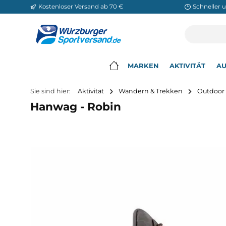
Kostenloser Versand ab 70 €
Sch
m Hauptinhalt springen
Zur Suche springen
Zur Hauptnavigation springen
MARKEN
AKTIVITÄ
▾
Sie sind hier:
Aktivität
Wandern & Trekken
O
Hanwag - Robin
Bildergalerie überspringen