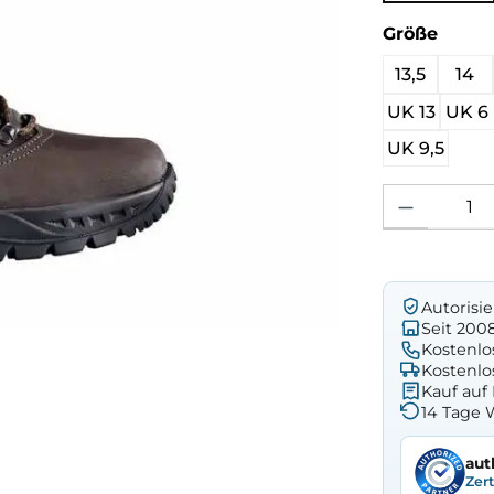
ausw
Größe
13,5
14
UK 13
UK 6
UK 9,5
Produkt Anzahl: 
Autorisi
Seit 200
Kostenlo
Kostenlo
Kauf au
14 Tage 
aut
Zer