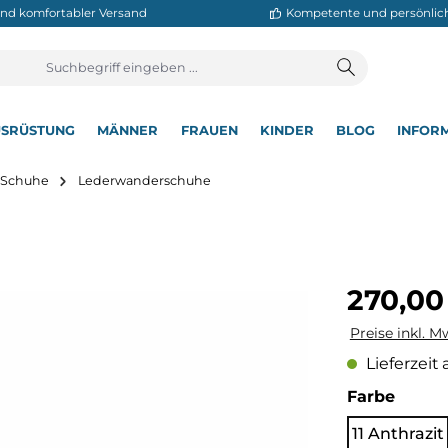
neller und komfortabler Versand
Kompetente
T
AUSRÜSTUNG
MÄNNER
FRAUEN
KINDER
BL
▾
▾
▾
▾
▾
utdoor Schuhe
Lederwanderschuhe
Regulärer Pre
270,00
Preise inkl. M
Lieferzeit 
auswä
Farbe
11 Anthrazit