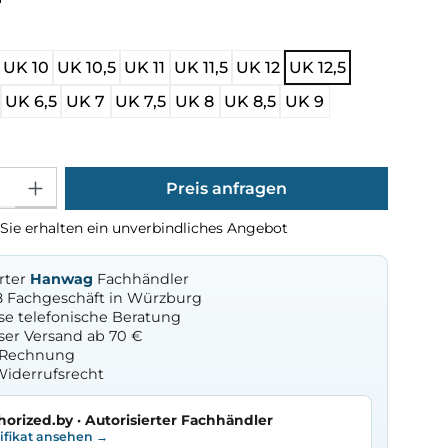
ählen
UK 10
UK 10,5
UK 11
UK 11,5
UK 12
UK 12,5
UK 6,5
UK 7
UK 7,5
UK 8
UK 8,5
UK 9
Gib den gewünschten Wert ein oder benutze die Schaltflächen um die Anza
Preis anfragen
Sie erhalten ein unverbindliches Angebot
erter
Hanwag
Fachhändler
8 Fachgeschäft in Würzburg
se telefonische Beratung
ser Versand ab 70 €
f Rechnung
Widerrufsrecht
horized.by · Autorisierter Fachhändler
tifikat ansehen →