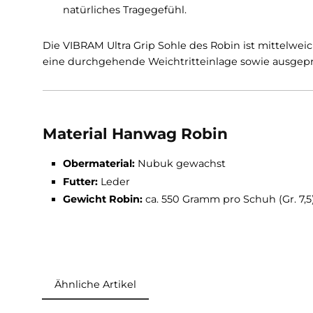
Mit Leder Futter
Des Weiteren ist er mit folgenden Eigenschaft
Shock Absorb:
Die Auftrittsdämpfung im A
von Vorteil, denn somit werden die Stöße 
Leather Lining:
Das Leder bietet sehr an
natürliches Tragegefühl.
Die VIBRAM Ultra Grip Sohle des Robin ist mit
eine durchgehende Weichtritteinlage sowie 
Material Hanwag Robin