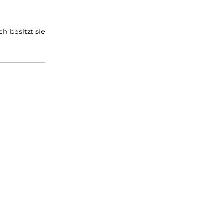
 somit harten Laufsohlen
ufnahme und ein
stattet. Auch besitzt sie