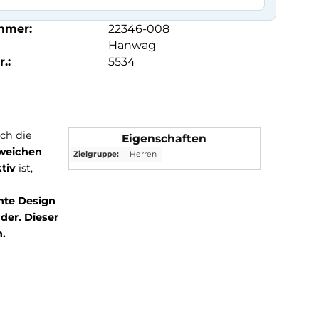
mmer:
22346-008
Hanwag
.:
5534
gnet ist. Durch die
Eigenschaften
 einen
extra weichen
Zielgruppe:
Herren
 atmungsaktiv
ist,
. Der
Robin
. Das schlichte Design
hrer Allrounder.
Dieser