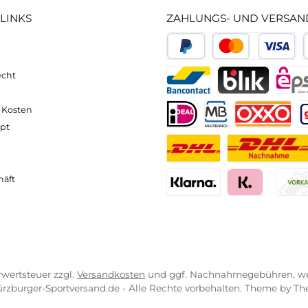
Robin GTX
270,00 €*
neller und komfortabler Versand
Kompetente
VICE-LINKS
ZAHLUNGS- U
ressum
B
PayPal
Kredit- 
rrufsrecht