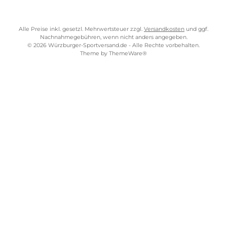
Widerrufsrecht
Bezahlung
Lieferung & Kosten
Shopkonzept
Über uns
Beratung
Ladengeschäft
ZAHLUNGS- UND VERSANDARTEN
WÜRZBURGER-SPORTVERSAND STORE
Alle Preise inkl. gesetzl. Mehrwertsteuer zzgl.
Versandkosten
und gg
Nachnahmegebühren, wenn nicht anders angegeben.
© 2026 Würzburger-Sportversand.de - Alle Rechte vorbehalten.
Theme by
ThemeWare®