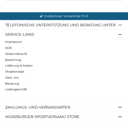
Obermaterial: Nubukleder Wachsgriff
Futter: Gore Tex Performance Comfort Footwear
Fußbett: Air Active Vakuum
Sohle: Meind Multigrip Gummiprofilsohle mit PU-Keil
Gewicht: ca. 620 Gramm pro Schuh
Infos zum Hersteller
Folgende Infos zum Hersteller sind verfübar...
Mehr
Bewertungen
Kostenloser Versand ab 70 €
TELEFONISCHE UNTERSTÜTZUNG UND BERATUNG UNTER
SERVICE-LINKS
Impressum
AGB