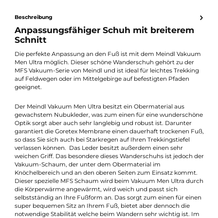
Erhalten Sie ein individuelles Angebot
Produktnummer:
14453-006
Hersteller:
Meindl
Hersteller-Nr.:
2849
Beschreibung
Anpassungsfähiger Schuh mit breiterem
Schnitt
Die perfekte Anpassung an den Fuß ist mit dem Meindl Vaku
Men Ultra möglich. Dieser schöne Wanderschuh gehört zu der
MFS Vakuum-Serie von Meindl und ist ideal für leichtes Trekkin
auf Feldwegen oder im Mittelgebirge auf befestigten Pfaden
geeignet.
Der Meindl Vakuum Men Ultra besitzt ein Obermaterial aus
gewachstem Nubukleder, was zum einen für eine wundersch
Optik sorgt aber auch sehr langlebig und robust ist. Darunter
garantiert die Goretex Membrane einen dauerhaft trockenen F
so dass Sie sich auch bei Starkregen auf Ihren Trekkingstiefel
verlassen können. Das Leder besitzt außerdem einen sehr