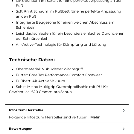
Bitte beachten Sie, dass der Vakuum Men Ultra mit einem
breiteren Leisten gefertigt wird. Somit ist der Schuh für Herren
mit breiten Füßen gut geeignet. Die Sondergrößen 13, 14 und 1
sind aktuell nur in der Farbe Dunkelbraun verfügbar. Gerne hel
wir weiter.
Ausstattung Meindl Vakuum Men Ultra:
MFS-Schaum im Schaft für eine perfekte Anpassung an d
Fuß
Soft Print Schaum im Fußbett für eine perfekte Anpassun
an den Fuß
Integrierte Beugezone für einen weichen Abschluss am
Schienbein
Leichtlaufschlaufen für ein besonders einfaches Durchzie
der Schnürsenkel
Air-Active-Technologie für Dämpfung und Lüftung
Technische Daten: