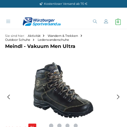
Kostenloser Versand ab 70 €
Zum Hauptinhalt springen
Sie sind hier:
Aktivität
Wandern & Trekken
Outdoor Schuhe
Lederwanderschuhe
Meindl - Vakuum Men Ultra
Bildergalerie überspringen