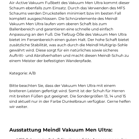
weichen Griff. Das besondere dieses Wanderschuhs ist jedoch 
Vakuum-Schaum, der unter dem Obermaterial im
Knöchelbereich und an den oberen Seiten zum Einsatz kommt
Dieser spezielle MFS Schaum wird beim Vakuum Men Ultra du
die Körperwärme angewärmt, wird weich und passt sich
selbstständig an Ihre Fußform an. Das sorgt zum einen für ein
super bequemen Sitz an Ihrem Fuß, bietet aber dennoch die
notwendige Stabilität welche beim Wandern sehr wichtig ist. 
Air-Active Vakuum Fußbett des Vakuum Men Ultra kommt die
Schaum ebenfalls zum Einsatz. Durch das Verwenden des MFS
Schaums werden Druckstellen minimiert bzw im besten Fall
komplett ausgeschlossen. Die Schnürelemente des Meindl
Vakuum Men Ultra laufen vom oberen Schaft bis zum
Ballenbereich und garantieren eine schnelle und einfach
Anpassung an den Fuß. Die Tiefzug-Öße des Vakuum Men Ultr
bietet im Fersenbereich einen guten Halt. Der hohe Schaft bie
zusätzliche Stabilität, was auch durch die Meindl Multigrip-Soh
gewährt wird. Diese sorgt für ein natürliches sowie sicheres
Auftritt- und Abrollverhalten und macht diesen Meindl-Schuh 
einem Meister der befestigten Wanderpfade.
Kategorie: A/B