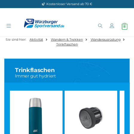
Kostenloser Versand ab 70 €
Zum Hauptinhalt springen
Sie sind hier:
Aktivität
Wandern & Trekken
Wanderausrüstung
Trinkflaschen
Trinkflaschen
Immer gut hydriert