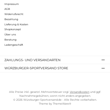
wesentlicher Bestandteil eines gesunden Lebensstils. Indem s
uns dabei helfen, ausreichend Flüssigkeit zu uns zu nehmen,
unterstützen sie unser Wohlbefinden auf vielfältige Weise. Ein
ausreichende Flüssigkeitszufuhr ist entscheidend für eine
optimale körperliche und geistige Leistungsfähigkeit.
Trinkflaschen bieten eine praktische Möglichkeit, Wasser oder
andere Getränke den ganzen Tag über griffbereit zu haben, se
es beim Sport, bei der Arbeit oder unterwegs.
Darüber hinaus tragen sie zur Reduzierung von Einwegplastik
bei, indem sie eine umweltfreundliche Alternative zu
Einwegflaschen darstellen.
Durch die Verwendung von Trinkflaschen können wir nicht
nur unsere Gesundheit fördern, sondern auch einen Beitrag
zum Umweltschutz leisten.
Kostenloser Versand ab 70 €