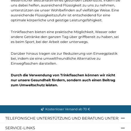
OMM
Ultra Flexi Flask 500ml +
Straw
25,00 €*
Details
Gründe warum Trinkflaschen das
Geheimnis eines aktiven Lebensstils
sind
Trinkflaschen sind mehr als nur ein Accessoire - sie sind ein