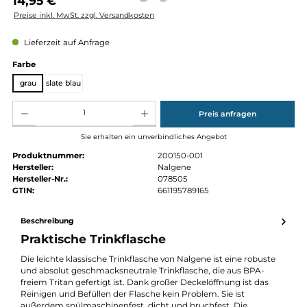
Regulärer Preis:
14,95 €
Preise inkl. MwSt. zzgl. Versandkosten
Lieferzeit auf Anfrage
auswählen
Farbe
grau
slate blau
Produkt Anzahl: Gib den gewünschten Wert ein oder benutze die Schaltflächen um die Anz
Preis anfragen
Sie erhalten ein unverbindliches Angebot
Produktnummer:
200150-001
Hersteller:
Nalgene
Hersteller-Nr.:
078505
GTIN:
661195789165
Beschreibung
Praktische Trinkflasche