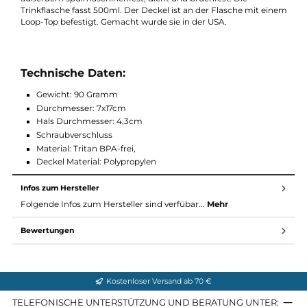
Die leichte klassische Trinkflasche von Nalgene ist eine robuste
und absolut geschmacksneutrale Trinkflasche, die aus BPA-
freiem Tritan gefertigt ist. Dank großer Deckelöffnung ist das
Reinigen und Befüllen der Flasche kein Problem. Sie ist
außerdem spülmaschinenfest, dicht und bruchfest. Die
Trinkflasche fasst 500ml. Der Deckel ist an der Flasche mit ei
Loop-Top befestigt. Gemacht wurde sie in der USA.
Technische Daten:
Gewicht: 90 Gramm
Durchmesser: 7x17cm
Hals Durchmesser: 4,3cm
Schraubverschluss
Material: Tritan BPA-frei,
Deckel Material: Polypropylen
Infos zum Hersteller
Folgende Infos zum Hersteller sind verfübar...
Mehr