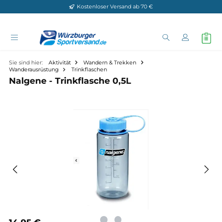
Kostenloser Versand ab 70 €
Zum Hauptinhalt springen
Sie sind hier:
Aktivität
Wandern & Trekken
Wanderausrüstung
Trinkflaschen
Nalgene - Trinkflasche 0,5L
Bildergalerie überspringen