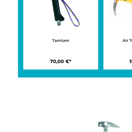
Tamtam
70,00 €*