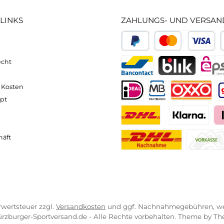
t
: Moderne Eispickel bieten verschiedene Funktionen u
he Vorlieben anzupassen. Von klassischen Steigeisen bi
che Bergsportarten und Schwierigkeitsgrade.
ares Werkzeug
für
Bergsteiger
und
Kletterer, das Siche
t.
neller und komfortabler Versand
Kompetente
VICE-LINKS
ZAHLUNGS- U
ressum
B
PayPal
Kredit- 
rrufsrecht
ahlung
Bancontact
BLIK
erung & Kosten