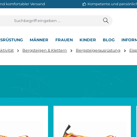
neller und komfortabler Versand
Kompetente
T
AUSRÜSTUNG
MÄNNER
FRAUEN
KINDER
BL
▾
▾
▾
▾
▾
hier:
Aktivität
Bergsteigen & Klettern
Bergsteigerausr