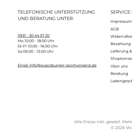
Vielseitigkeit und Anpassungsfähigkei
verschiedene Bedingungen und persönlic
Palette von Optionen für unterschiedli
Insgesamt sind
Eispickel ein unverzichtb
anspruchsvollen alpinen Umgebungen biete
Kostenloser Versand ab 70 €
Sch
TELEFONISCHE UNTERSTÜTZUNG
SER
UND BERATUNG UNTER:
Imp
AG
0931 - 30 44 57 20
Wide
Mo 10:00 - 18:00 Uhr
Bez
Di-Fr 10:00 - 16:00 Uhr
Lief
Sa 09:00 - 13:00 Uhr