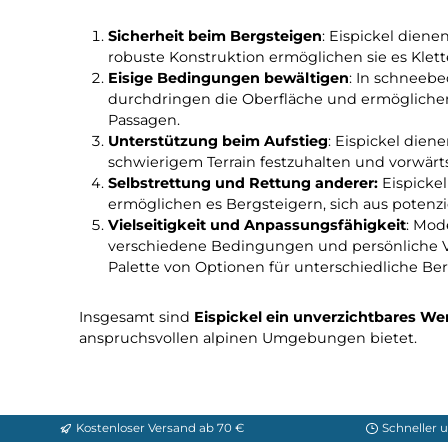
Die Wichtigkeit von Eis
Eispickel sind
unverzichtbare Werkzeuge
f
Aspekten:
Sicherheit beim Bergsteigen
: Eispickel
robuste Konstruktion ermöglichen sie es
Eisige Bedingungen bewältigen
: In sc
durchdringen die Oberfläche und ermögl
Passagen.
Unterstützung beim Aufstieg
: Eispicke
schwierigem Terrain festzuhalten und vo
Selbstrettung und Rettung anderer:
Eis
ermöglichen es Bergsteigern, sich aus p