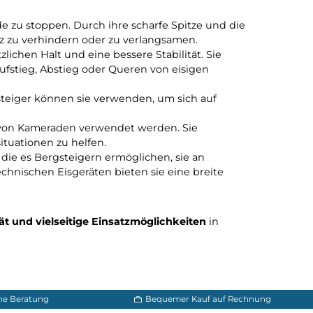
n Umgebungen. Ihre Bedeutung liegt in verschiedenen
isigem Gelände zu stoppen. Durch ihre scharfe Spitze u
nd den Absturz zu verhindern oder zu verlangsamen.
einen zusätzlichen Halt und eine bessere Stabilität. Si
ei es beim Aufstieg, Abstieg oder Queren von eisigen
 Gelände. Bergsteiger können sie verwenden, um sich auf
Couloirs.
 zur Rettung von Kameraden verwendet werden. Sie
eren in Notsituationen zu helfen.