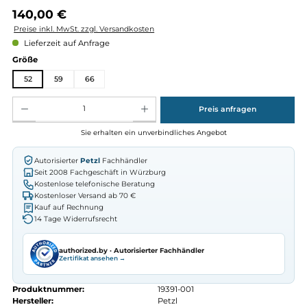
Regulärer Preis:
140,00 €
Preise inkl. MwSt. zzgl. Versandkosten
Lieferzeit auf Anfrage
auswählen
Größe
52
59
66
Produkt Anzahl: Gib den gewünschten Wert ein oder benutze die Schaltflächen um die Anz
Preis anfragen
Sie erhalten ein unverbindliches Angebot
Autorisierter
Petzl
Fachhändler
Seit 2008 Fachgeschäft in Würzburg
Kostenlose telefonische Beratung
Kostenloser Versand ab 70 €
Kauf auf Rechnung
14 Tage Widerrufsrecht