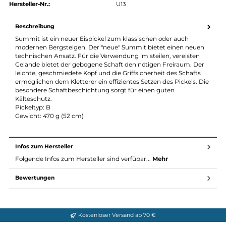
authorized.by · Autorisierter Fachhändler
Zertifikat ansehen →
Produktnummer:
19391-001
Hersteller:
Petzl
Hersteller-Nr.:
U13
Beschreibung
Summit ist ein neuer Eispickel zum klassischen oder auch
modernen Bergsteigen. Der "neue" Summit bietet einen neue
technischen Ansatz. Für die Verwendung im steilen, vereisten
Gelände bietet der gebogene Schaft den nötigen Freiraum. De
leichte, geschmiedete Kopf und die Griffsicherheit des Schafts
ermöglichen dem Kletterer ein effizientes Setzen des Pickels. D
besondere Schaftbeschichtung sorgt für einen guten
Kälteschutz.
Pickeltyp: B
Gewicht: 470 g (52 cm)
Infos zum Hersteller