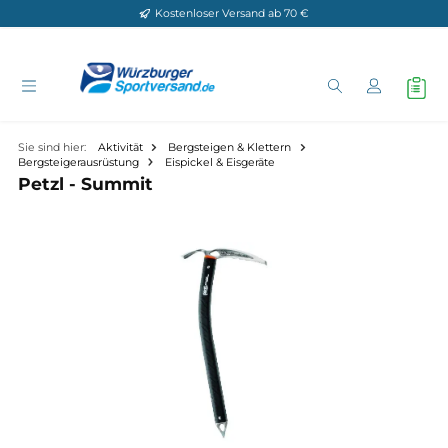
Kostenloser Versand ab 70 €
Zum Hauptinhalt springen
Sie sind hier:
Aktivität
Bergsteigen & Klettern
Bergsteigerausrüstung
Eispickel & Eisgeräte
Petzl - Summit
Bildergalerie überspringen