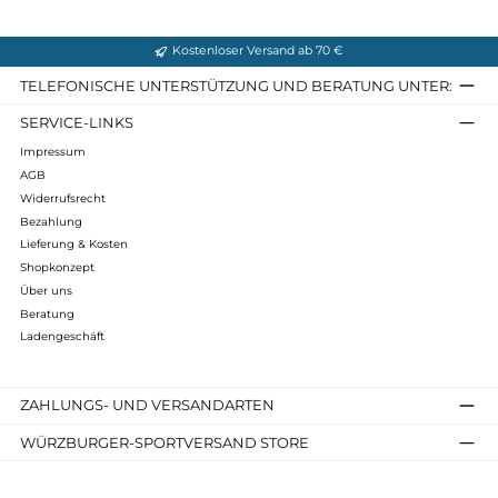
einer
sorgfältigen Verarbeitung
bieten Ihnen unsere
Expeditionsschuhe maximalen Schutz vor Kälte, Nässe und
anderen widrigen Wetterbedingungen. Verlassen Sie sich auf
ihre
Stabilität und Griffigkeit
, während Sie neue Höhen
erklimmen und unbekannte Pfade erkunden.
Entdecken Sie jetzt unser
Sortiment an Expeditionsschuhen
und machen Sie sich bereit für unvergessliche Abenteuer
in
den entlegensten Winkeln der Welt.
Kostenloser Versand ab 70 €
TELEFONISCHE UNTERSTÜTZUNG UND BERATUNG UNTER
SERVICE-LINKS
Impressum
AGB
Widerrufsrecht
Bezahlung
Lieferung & Kosten