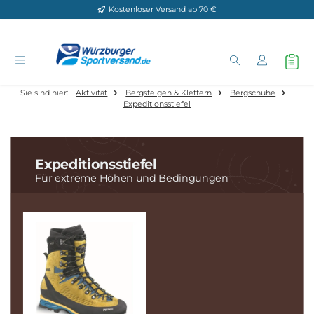
Kostenloser Versand ab 70 €
Zum Hauptinhalt springen
Sie sind hier:
Aktivität
Bergsteigen & Klettern
Bergschuhe
Expeditionsstiefel
Expeditionsstiefel
Für extreme Höhen und Bedingungen