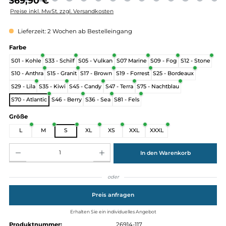
Regulärer Preis:
369,90 €
Preise inkl. MwSt. zzgl. Versandkosten
Lieferzeit: 2 Wochen ab Bestelleingang
auswählen
Farbe
S01 - Kohle
S33 - Schilf
S05 - Vulkan
S07 Marine
S09 - Fog
S12 - St
S10 - Anthra
S15 - Granit
S17 - Brown
S19 - Forrest
S25 - Bordeaux
S29 - Lila
S35 - Kiwi
S45 - Candy
S47 - Terra
S75 - Nachtblau
S70 - Atlantic
S46 - Berry
S36 - Sea
S81 - Fels
auswählen
Größe
L
M
S
XL
XS
XXL
XXXL
Produkt Anzahl: Gib den gewünschten Wert ein oder benutze die Schaltflächen um die Anz
In den Warenkorb
oder