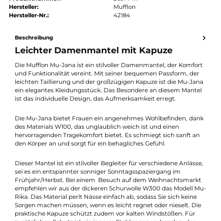
Preis anfragen
Erhalten Sie ein individuelles Angebot
Produktnummer:
26914-117
Hersteller:
Mufflon
Hersteller-Nr.:
42184
Beschreibung
Leichter Damenmantel mit Kapuze
Die Mufflon Mu-Jana ist ein stilvoller Damenmantel, der Komfo
und Funktionalität vereint. Mit seiner bequemen Passform, de
leichten Taillierung und der großzügigen Kapuze ist die Mu-Ja
ein elegantes Kleidungsstück. Das Besondere an diesem Mante
ist das individuelle Design, das Aufmerksamkeit erregt.
Die Mu-Jana bietet Frauen ein angenehmes Wohlbefinden, da
des Materials W100, das unglaublich weich ist und einen
hervorragenden Tragekomfort bietet. Es schmiegt sich sanft a
den Körper an und sorgt für ein behagliches Gefühl.