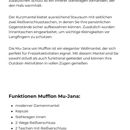
Dieser Mantel ist ein stilvoller Begleiter für verschiedene Anläss
sei es ein entspannter sonniger Sonntagsspaziergang im
Frühjahr/Herbst. Bei einem Besuch auf dem Weihnachtsmark
empfehlen wir aus der dickeren Schurwolle W300 das Modell 
Rika. Das Material perlt Nässe einfach ab, sodass Sie sich keine
Sorgen machen müssen, wenn es leicht regnet oder nieselt. Di
praktische Kapuze schützt zudem vor kalten Windstößen. Für
zusätzlichen Schutz ist ein innerer Stehkragen vorhanden, der
den Hals warmhält.
Der Kurzmantel bietet ausreichend Stauraum mit seitlichen
zwei Reißverschlusstaschen, in denen Sie Ihre persönlichen
Gegenstände sicher aufbewahren können. Zusätzlich wurden
Innentaschen eingearbeitet, um wichtige Kleinigkeiten vor
Langfingern zu schützen.
Die Mu-Jana von Mufflon ist ein eleganter Wollmantel, der sich
perfekt für Freizeitaktivitäten eignet. Mit diesem Mantel sind Si
sowohl stilvoll als auch funktional gekleidet und können Ihre
Outdoor-Aktivitäten in vollen Zügen genießen.