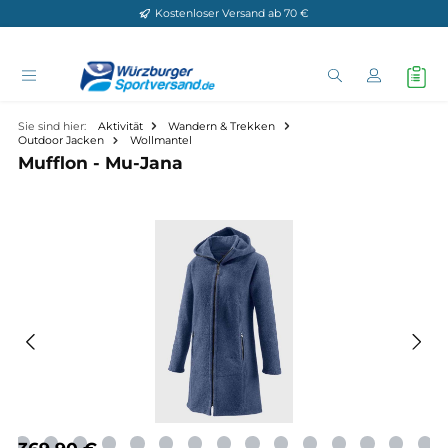
Kostenloser Versand ab 70 €
Zum Hauptinhalt springen
Sie sind hier:
Aktivität
Wandern & Trekken
Outdoor Jacken
Wollmantel
Mufflon - Mu-Jana
Bildergalerie überspringen