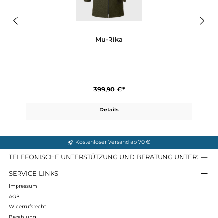
Produktgalerie überspringen
Ähnliche Artikel
Mu-Rika