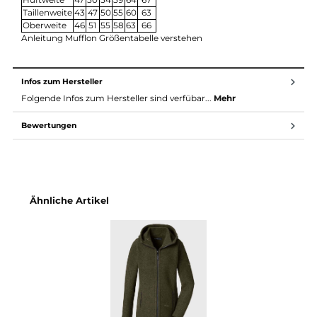
empfunden wird. Gleichzeitig schützt sie vor äußerer Näss
und lässt Wassertropfen an ihrer Oberfläche abperlen. Auc
ist Wolle geruchsneutral und kaum schmutzempfindlich.
Pflege: Damit die Wolle nicht verfilzt, sollte man sie weder
einweichen, reiben oder bürsten und nur bei maximal 30
Grad, besser kalt, von Hand reinigen oder einzeln waschen.
Zur Mufflon Pflegeanleitung
Maßtabelle (alle Maße ca. in cm)
Größe
XS
S
M
L
XL
XXL
Bodylänge
86
88
91
93
96
96
Hüftweite
47
50
54
59
64
67
Taillenweite
43
47
50
55
60
63
Oberweite
46
51
55
58
63
66
Anleitung Mufflon Größentabelle verstehen
Infos zum Hersteller
Folgende Infos zum Hersteller sind verfübar...
Mehr
Bewertungen