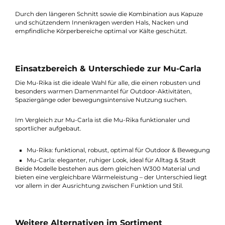
Die Mu-Rika von Mufflon ist ein warmer und funktionaler Dam
Wollmantel mit Kapuze, der speziell für kalte Temperaturen un
aktive Nutzung entwickelt wurde.
Gefertigt aus W300 – 100 % gewalkter Schurwolle, bietet der
Mantel eine besonders hohe Wärmeleistung und schützt
zuverlässig vor Wind und wechselhaftem Wetter.
Durch den längeren Schnitt sowie die Kombination aus Kapuz
und schützendem Innenkragen werden Hals, Nacken und
empfindliche Körperbereiche optimal vor Kälte geschützt.
Einsatzbereich & Unterschiede zur Mu-Carla
Die Mu-Rika ist die ideale Wahl für alle, die einen robusten und
besonders warmen Damenmantel für Outdoor-Aktivitäten,
Spaziergänge oder bewegungsintensive Nutzung suchen.
Im Vergleich zur Mu-Carla ist die Mu-Rika funktionaler und
sportlicher aufgebaut.