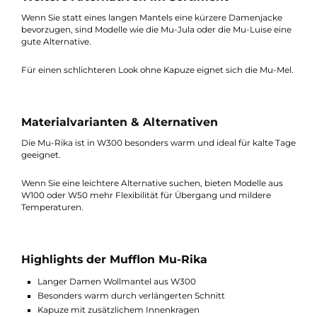
Mu-Rika: funktional, robust, optimal für Outdoor & Beweg
Mu-Carla: eleganter, ruhiger Look, ideal für Alltag & Stadt
Beide Modelle bestehen aus dem gleichen W300 Material und
bieten eine vergleichbare Wärmeleistung – der Unterschied lie
vor allem in der Ausrichtung zwischen Funktion und Stil.
Weitere Alternativen im Sortiment
Wenn Sie statt eines langen Mantels eine kürzere Damenjacke
bevorzugen, sind Modelle wie die Mu-Jula oder die Mu-Luise ei
gute Alternative.
Für einen schlichteren Look ohne Kapuze eignet sich die Mu-Me
Materialvarianten & Alternativen
Die Mu-Rika ist in W300 besonders warm und ideal für kalte T
geeignet.