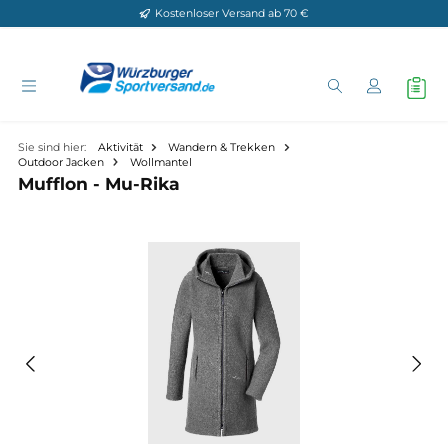
Kostenloser Versand ab 70 €
Zum Hauptinhalt springen
Sie sind hier:
Aktivität
Wandern & Trekken
Outdoor Jacken
Wollmantel
Mufflon - Mu-Rika
Bildergalerie überspringen