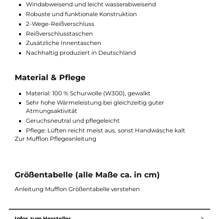
Wenn Sie eine leichtere Alternative suchen, bieten Modelle aus
W100 oder W50 mehr Flexibilität für Übergang und mildere
Temperaturen.
Highlights der Mufflon Mu-Rika
Langer Damen Wollmantel aus W300
Besonders warm durch verlängerten Schnitt
Kapuze mit zusätzlichem Innenkragen
Windabweisend und leicht wasserabweisend
Robuste und funktionale Konstruktion
2-Wege-Reißverschluss
Reißverschlusstaschen
Zusätzliche Innentaschen
Nachhaltig produziert in Deutschland
Material & Pflege