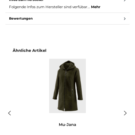
Material: 100 % Schurwolle (W300), gewalkt
Sehr hohe Wärmeleistung bei gleichzeitig guter
Atmungsaktivität
Geruchsneutral und pflegeleicht
Pflege: Lüften reicht meist aus, sonst Handwäsche kalt
Zur Mufflon Pflegeanleitung
Größentabelle (alle Maße ca. in cm)
Anleitung Mufflon Größentabelle verstehen
Infos zum Hersteller
Folgende Infos zum Hersteller sind verfübar...
Mehr
Bewertungen