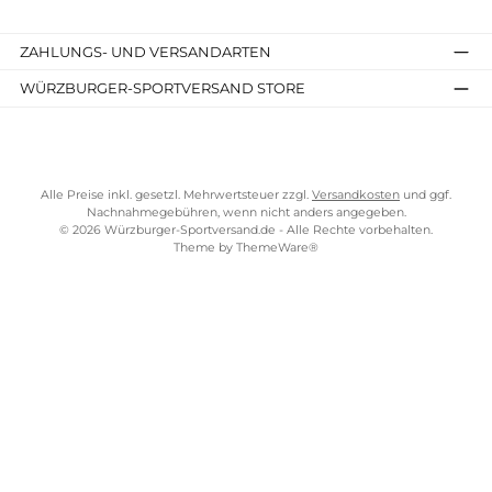
Details
Kostenloser Versand ab 70 €
TELEFONISCHE UNTERSTÜTZUNG UND BERATUNG UNTER
SERVICE-LINKS
Impressum
AGB
Widerrufsrecht
Bezahlung
Lieferung & Kosten
Shopkonzept
Über uns
Beratung
Ladengeschäft