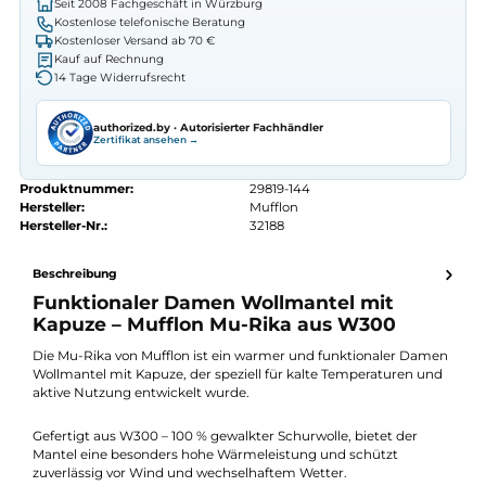
Preis anfragen
Erhalten Sie ein individuelles Angebot
Autorisierter
Mufflon
Fachhändler
Seit 2008 Fachgeschäft in Würzburg
Kostenlose telefonische Beratung
Kostenloser Versand ab 70 €
Kauf auf Rechnung
14 Tage Widerrufsrecht
authorized.by · Autorisierter Fachhändler
Zertifikat ansehen →
Produktnummer:
29819-144
Hersteller:
Mufflon
Hersteller-Nr.:
32188
Beschreibung
Funktionaler Damen Wollmantel mit
Kapuze – Mufflon Mu-Rika aus W300