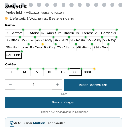
Regulärer Preis:
399,90 €
Preise inkl. MwSt. zzgl. Versandkosten
Lieferzeit: 2 Wochen ab Bestelleingang
auswählen
Farbe
10 - Anthra
12 - Stone
15 - Granit
17 - Brown
19 - Forrest
25 - Bordeau
3 - Black
35 - Kiwi
45 - Candy
47 - Terra
51 - Rosso
55 - Ruby
7 - Nav
75 - Nachtblau
8 - Grey
9 - Fog
70 - Atlantic
46 -Berry
S36 - Sea
S81 - Fels
auswählen
Größe
L
M
S
XL
XS
XXL
XXXL
Produkt Anzahl: Gib den gewünschten Wert ein oder benutze die Schaltflächen um die Anz
In den Warenkorb
oder