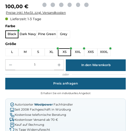
Regulärer Preis:
100,00 €
Preise inkl. MwSt. zzgl. Versandkosten
Lieferzeit: 1-3 Tage
auswählen
Farbe
Black
Dark Navy
Pine Green
Grey
auswählen
Größe
L
M
S
XL
XS
XXL
XXS
XXXL
Produkt Anzahl: Gib den gewünschten Wert ein oder benutze die Schaltflächen um die Anz
In den Warenkorb
oder
Preis anfragen
Erhalten Sie ein individuelles Angebot
Autorisierter
Woolpower
Fachhändler