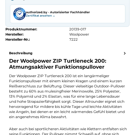
Seit 2008 Fachgeschäft in Würzburg
Kostenlose telefonische Beratung
Kostenloser Versand ab 70 €
Kauf auf Rechnung
14 Tage Widerrufsrecht
authorized.by · Autorisierter Fachhändler
Zertifikat ansehen →
Produktnummer:
20139-017
Hersteller:
Woolpower
Hersteller-Nr.:
7222
Beschreibung
Der Woolpower ZIP Turtleneck 200:
Atmungsaktiver Funktionspullover
Der Woolpower ZIP Turtleneck 200 ist ein langärmeliger
Funktionspullover mit einem kleinen Kragen und einem kurze
Reißverschluss zur Belüftung. Dieser vielseitige Outdoor-Pullov
besteht zu 60% aus mulesingfreier Merinowolle, 25% Polyester,