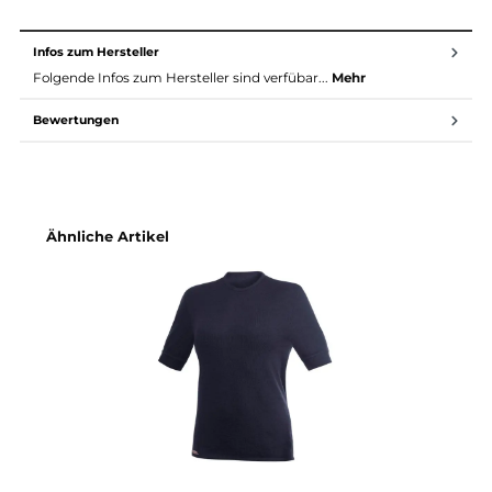
Eingestrickte Bündchen
Feuchtigkeitsregulierend
Geruchsneutral
Antibakteriell
Material ZIP Turtleneck 200:
Material: 60% Wolle (Merino), 25% Polyester, 13%
Polyamid, 2% Elastan
Außenseite: glatt gestrickt, Polyester
Innenseite: Frotteestrick, Merinowolle/Polyamid
Gewicht: 200 g/m²
Infos zum Hersteller
Folgende Infos zum Hersteller sind verfübar...
Mehr
Bewertungen