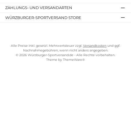
20,90 €*
Details
Kostenloser Versand ab 70 €
TELEFONISCHE UNTERSTÜTZUNG UND BERATUNG UNTER
SERVICE-LINKS
Impressum
AGB
Widerrufsrecht
Bezahlung
Lieferung & Kosten
Shopkonzept
Über uns
Beratung
Ladengeschäft