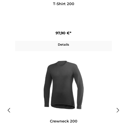
Produktgalerie überspringen
Ähnliche Artikel
T-Shirt 200
97,90 €*