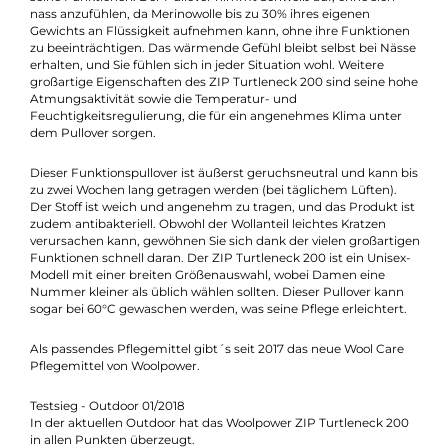
13% Polyamid und 2% Elastan, was für eine lange Lebensdauer
und hohe Strapazierfähigkeit sorgt. Dieser Allrounder eignet si
hervorragend für mildere bis kühle Tage und leichte Aktivitäte
wie Angeln, bei denen er ein leicht wärmendes Gefühl bietet u
ein angenehmes Klima bewahrt.
Aber auch bei sportlicheren Aktivitäten wie Klettern entfalten s
seine Funktionen. Der Pullover nimmt Schweiß auf, ohne sich
nass anzufühlen, da Merinowolle bis zu 30% ihres eigenen
Gewichts an Flüssigkeit aufnehmen kann, ohne ihre Funktion
zu beeinträchtigen. Das wärmende Gefühl bleibt selbst bei Nä
erhalten, und Sie fühlen sich in jeder Situation wohl. Weitere
großartige Eigenschaften des ZIP Turtleneck 200 sind seine h
Atmungsaktivität sowie die Temperatur- und
Feuchtigkeitsregulierung, die für ein angenehmes Klima unter
dem Pullover sorgen.
Dieser Funktionspullover ist äußerst geruchsneutral und kann 
zu zwei Wochen lang getragen werden (bei täglichem Lüften).
Der Stoff ist weich und angenehm zu tragen, und das Produkt i
zudem antibakteriell. Obwohl der Wollanteil leichtes Kratzen
verursachen kann, gewöhnen Sie sich dank der vielen großarti
Funktionen schnell daran. Der ZIP Turtleneck 200 ist ein Unise