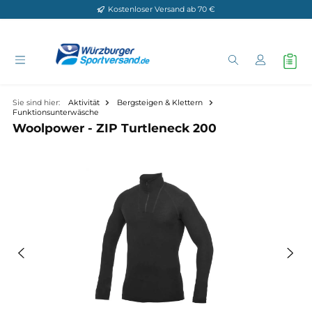
Kostenloser Versand ab 70 €
Zum Hauptinhalt springen
Sie sind hier:
Aktivität
Bergsteigen & Klettern
Funktionsunterwäsche
Woolpower - ZIP Turtleneck 200
Bildergalerie überspringen