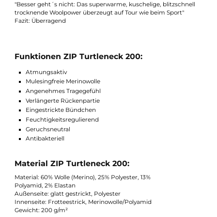
Modell mit einer breiten Größenauswahl, wobei Damen eine
Nummer kleiner als üblich wählen sollten. Dieser Pullover kan
sogar bei 60°C gewaschen werden, was seine Pflege erleichtert
Als passendes Pflegemittel gibt´s seit 2017 das neue Wool Car
Pflegemittel von Woolpower.
Testsieg - Outdoor 01/2018
In der aktuellen Outdoor hat das Woolpower ZIP Turtleneck 20
in allen Punkten überzeugt.
"Besser geht´s nicht: Das superwarme, kuschelige, blitzschnell
trocknende Woolpower überzeugt auf Tour wie beim Sport"
Fazit: Überragend
Funktionen ZIP Turtleneck 200:
Atmungsaktiv
Mulesingfreie Merinowolle
Angenehmes Tragegefühl
Verlängerte Rückenpartie