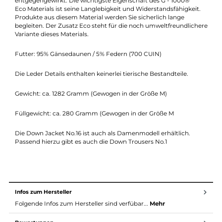
Material & Maße Down Jacket No.16:
Material: G - 1000® Eco = Hierbei handelt es sich um ein
Mischgewebe aus 65% recycelten Polyester und 35% organisch
Baumwolle. Das Material ist sowohl windabweisend wie auch
wasserabweisend dank der Imprägnierung. Diese kann mit d
Fjällräven Greenland Wax noch zur wasserdichte erweitert
werden. Der Stoff ist zusätzlich auch sehr atmungsaktiv.
Hierdurch wird der Bildung von Feuchtigkeit auf der Haut
entgegengewirkt. Die wichtigste Eigenschaft des G - 1000®
Eco Materials ist seine Langlebigkeit und Widerstandsfähigkeit
Produkte aus diesem Material werden Sie sicherlich lange
begleiten. Der Zusatz Eco steht für die noch umweltfreundlich
Variante dieses Materials.
Futter: 95% Gänsedaunen / 5% Federn (700 CUIN)
Die Leder Details enthalten keinerlei tierische Bestandteile.
Gewicht: ca. 1282 Gramm (Gewogen in der Größe M)