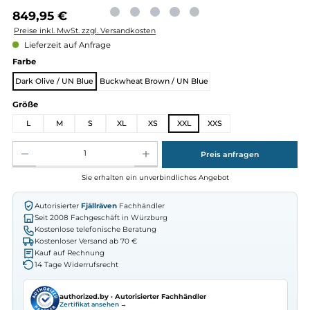
Regulärer Preis:
849,95 €
Preise inkl. MwSt. zzgl. Versandkosten
Lieferzeit auf Anfrage
auswählen
Farbe
Dark Olive / UN Blue
Buckwheat Brown / UN Blue
auswählen
Größe
L
M
S
XL
XS
XXL
XXS
Produkt Anzahl: Gib den gewünschten Wert ein oder benutze die Schaltflächen um die Anz
Preis anfragen
Sie erhalten ein unverbindliches Angebot
Autorisierter
Fjällräven
Fachhändler
Seit 2008 Fachgeschäft in Würzburg
Kostenlose telefonische Beratung
Kostenloser Versand ab 70 €