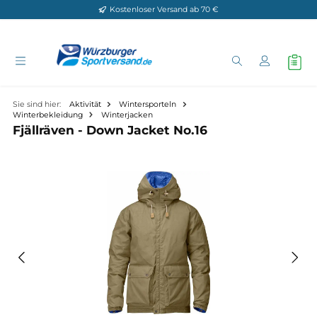
Kostenloser Versand ab 70 €
Zum Hauptinhalt springen
Sie sind hier:
Aktivität
Wintersporteln
Winterbekleidung
Winterjacken
Fjällräven - Down Jacket No.16
Bildergalerie überspringen