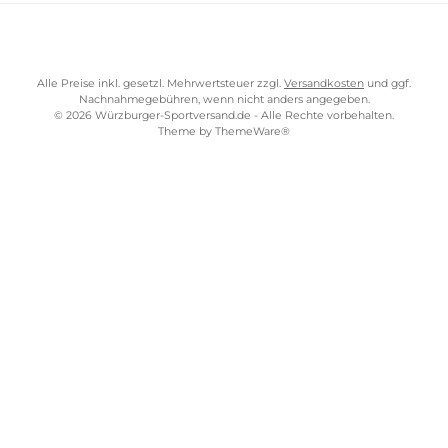
TELEFONISCHE UNTERSTÜTZUNG UND BERATUNG UNTER
SERVICE-LINKS
Impressum
AGB
Widerrufsrecht
Bezahlung
Lieferung & Kosten
Shopkonzept
Über uns
Beratung
Ladengeschäft
ZAHLUNGS- UND VERSANDARTEN
WÜRZBURGER-SPORTVERSAND STORE