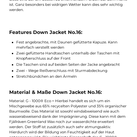
nach außen gewendet ist, erfüllt die Jacke alle Ansprüche die 
eine Winterjacke im freien Gelände gestellt werden, Dornen u
Gestrüpp hält das robuste Baumwollmischgewebe ohne
Probleme dauerhaft ab. Wird die blaue Seite nach außen gekeh
ist der Träger bei jedem Wetter gut sichtbar, die Jacke von
Fjällräven ist dann selbst aus sehr weite Entfernung noch gut
sichtbar. Die Farbe UN Blue wurde hierbei bewusst verwendet,
diese eine der am besten zu erkennenden Farben auf dem Mar
ist. Ganz besonders bei widrigen Wetter kann dies sehr wichtig
werden.
Features Down Jacket No.16:
Fest angebrachte, mit Daunen gefütterte Kapuze. Kann
mehrfach verstellt werden
Zwei gefütterte Handtaschen unterhalb der Taschen mit
Knopfverschluss auf der Front
Die Taschen sind auf beiden Seiten der Jacke angebracht
Zwei - Wege Reißverschluss mit Sturmabdeckung
Stretchbündchen an den Ärmeln