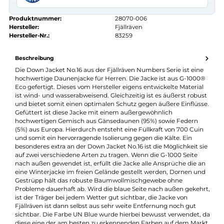
Kauf auf Rechnung
14 Tage Widerrufsrecht
authorized.by · Autorisierter Fachhändler
Zertifikat ansehen →
Produktnummer:
28070-006
Hersteller:
Fjällräven
Hersteller-Nr.:
83259
Beschreibung
Die Down Jacket No.16 aus der Fjällräven Numbers Serie ist ein
hochwertige Daunenjacke für Herren. Die Jacke ist aus G-100
Eco gefertigt. Dieses vom Hersteller eigens entwickelte Materia
ist wind- und wasserabweisend. Gleichzeitig ist es äußerst robu
und bietet somit einen optimalen Schutz gegen äußere Einflüs
Gefüttert ist diese Jacke mit einem außergewöhnlich
hochwertigen Gemisch aus Gänsedaunen (95%) sowie Federn
(5%) aus Europa. Hierdurch entsteht eine Füllkraft von 700 Cui
und somit ein hervorragende Isolierung gegen die Kälte. Ein
besonderes extra an der Down Jacket No.16 ist die Möglichkeit s
auf zwei verschiedene Arten zu tragen. Wenn die G-1000 Seite