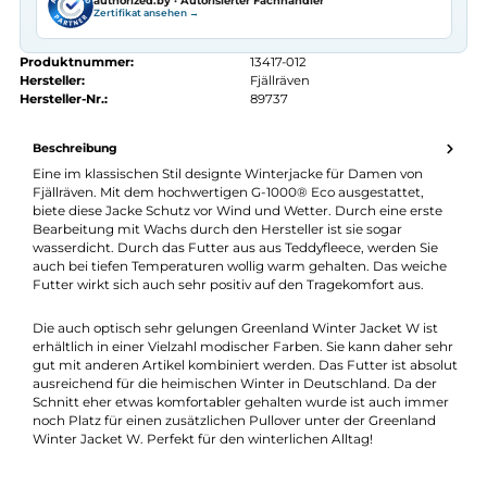
Kostenloser Versand ab 70 €
Kauf auf Rechnung
14 Tage Widerrufsrecht
authorized.by · Autorisierter Fachhändler
Zertifikat ansehen →
Produktnummer:
13417-012
Hersteller:
Fjällräven
Hersteller-Nr.:
89737
Beschreibung
Eine im klassischen Stil designte Winterjacke für Damen von
Fjällräven. Mit dem hochwertigen G-1000® Eco ausgestattet,
biete diese Jacke Schutz vor Wind und Wetter. Durch eine erst
Bearbeitung mit Wachs durch den Hersteller ist sie sogar
wasserdicht. Durch das Futter aus aus Teddyfleece, werden Sie
auch bei tiefen Temperaturen wollig warm gehalten. Das weic
Futter wirkt sich auch sehr positiv auf den Tragekomfort aus.
Die auch optisch sehr gelungen Greenland Winter Jacket W ist