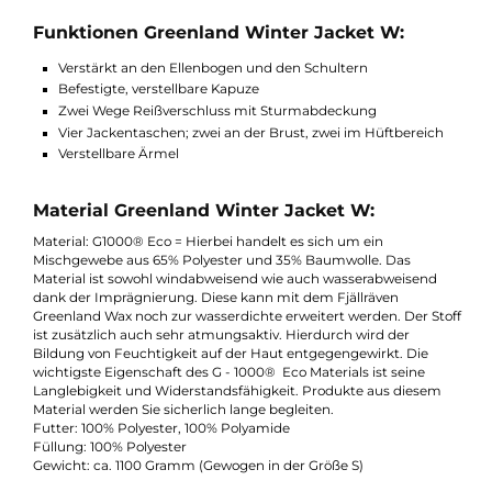
erhältlich in einer Vielzahl modischer Farben. Sie kann daher s
gut mit anderen Artikel kombiniert werden. Das Futter ist abso
ausreichend für die heimischen Winter in Deutschland. Da der
Schnitt eher etwas komfortabler gehalten wurde ist auch imm
noch Platz für einen zusätzlichen Pullover unter der Greenland
Winter Jacket W. Perfekt für den winterlichen Alltag!
Funktionen Greenland Winter Jacket W:
Verstärkt an den Ellenbogen und den Schultern
Befestigte, verstellbare Kapuze
Zwei Wege Reißverschluss mit Sturmabdeckung
Vier Jackentaschen; zwei an der Brust, zwei im Hüftbereic
Verstellbare Ärmel
Material Greenland Winter Jacket W:
Material: G1000® Eco = Hierbei handelt es sich um ein
Mischgewebe aus 65% Polyester und 35% Baumwolle. Das
Material ist sowohl windabweisend wie auch wasserabweisend