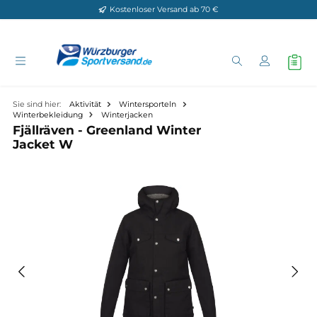
Kostenloser Versand ab 70 €
Zum Hauptinhalt springen
Sie sind hier:
Aktivität
Wintersporteln
Winterbekleidung
Winterjacken
Fjällräven - Greenland Winter
Jacket W
Bildergalerie überspringen