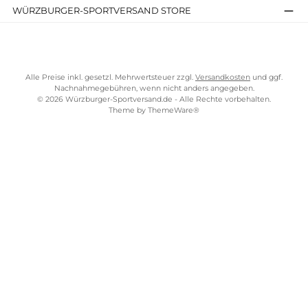
Details
Kostenloser Versand ab 70 €
TELEFONISCHE UNTERSTÜTZUNG UND BERATUNG UNTER
SERVICE-LINKS
Impressum
AGB
Widerrufsrecht
Bezahlung
Lieferung & Kosten
Shopkonzept
Über uns
Beratung
Ladengeschäft
ZAHLUNGS- UND VERSANDARTEN