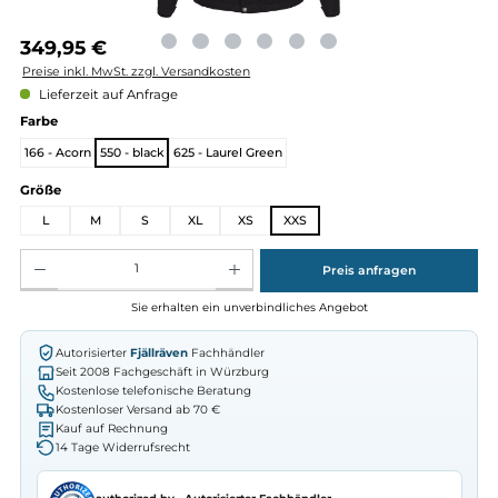
Regulärer Preis:
349,95 €
Preise inkl. MwSt. zzgl. Versandkosten
Lieferzeit auf Anfrage
auswählen
Farbe
166 - Acorn
550 - black
625 - Laurel Green
auswählen
Größe
L
M
S
XL
XS
XXS
Produkt Anzahl: Gib den gewünschten Wert ein oder benutze die Schaltflächen um die Anz
Preis anfragen
Sie erhalten ein unverbindliches Angebot
Autorisierter
Fjällräven
Fachhändler
Seit 2008 Fachgeschäft in Würzburg
Kostenlose telefonische Beratung