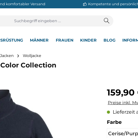
neller und komfortabler Versand
Kompetente
T
AUSRÜSTUNG
MÄNNER
FRAUEN
KINDER
BL
▾
▾
▾
▾
▾
utdoor Jacken
Wolljacke
400 Color Collection
Regulärer Pre
159,90
Preise inkl. M
Lieferzeit 
auswä
Farbe
Cerise/Purp