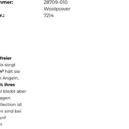
mmer:
28709-010
Woolpower
.:
7214
r, mulesingfreier
ser Materialmix sorgt
e
von
400g/m²
hält sie
rn oder auch Angeln,
lle
bis zu 30% ihres