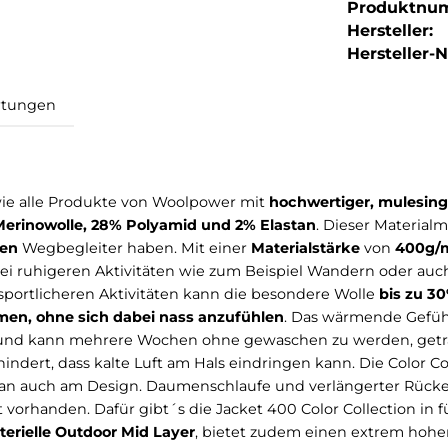
Produktnu
Hersteller:
Hersteller-Nr
Bewertungen
h
on
ist wie alle Produkte von Woolpower mit
hochwertige
d aus Merinowolle, 28% Polyamid und 2% Elastan
. Die
erfähigen
Wegbegleiter haben. Mit einer
Materialstärk
uch bei ruhigeren Aktivitäten wie zum Beispiel Wande
. Bei sportlicheren Aktivitäten kann die besondere Wo