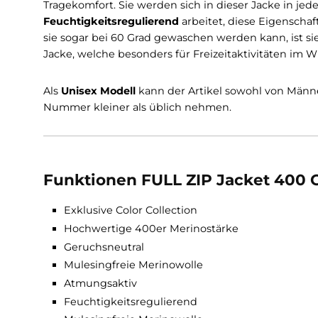
eigenen Gewichtes an Flüssigkeit/Schweiß a
dennoch bestehen. Das Material ist
geruchsne
werden (bei täglichem Lüften). Der hohe Kragen
besonders für die kalten Tage gedacht. Das 
dieser Jacke im vergleich zum
Standard Model
modischen Farben. Der
atmungsaktive
und
a
Tragekomfort. Sie werden sich in dieser Jacke 
Feuchtigkeitsregulierend
arbeitet, diese Eig
sie sogar bei 60 Grad gewaschen werden kann, 
Jacke, welche besonders für Freizeitaktivitäte
Als
Unisex Modell
kann der Artikel sowohl von
Nummer kleiner als üblich nehmen.
Funktionen FULL ZIP Jacket 40