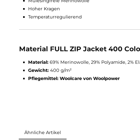
Exklusive Color Collection
Hochwertige 400er Merinostärke
Geruchsneutral
Mulesingfreie Merinowolle
Atmungsaktiv
Feuchtigkeitsregulierend
Mulesingfreie Merinowolle
Hoher Kragen
Temperaturregulierend
Material FULL ZIP Jacket 400 
Material:
69% Merinowolle, 29% Polyamide,