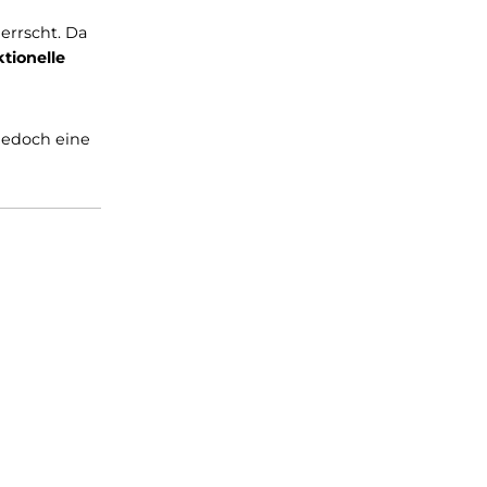
mende Gefühl bleibt aber
erden, getragen
ie Color Collection ist
erter Rücken sind bei
lection in fünf
 extrem hohen
r
- und
ales Klima herrscht. Da
ine
hochfunktionelle
men sollten jedoch eine