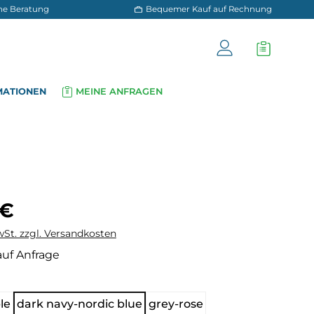
 und persönliche Beratung
Bequemer Kauf a
OG
INFORMATIONEN
MEINE ANFRAGEN
▾
▾
is:
 €
wSt. zzgl. Versandkosten
auf Anfrage
hlen
le
dark navy-nordic blue
grey-rose