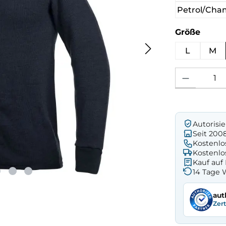
Petrol/Ch
ausw
Größe
L
M
Produkt Anzahl: 
Autorisi
Seit 200
Kostenlo
Kostenlo
Kauf au
14 Tage 
aut
Zer