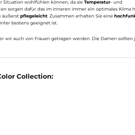
ufnehmen, ohne sich dabei nass anzufühlen
. Das wär
utral
und kann mehrere Wochen ohne gewaschen zu w
 verhindert, dass kalte Luft am Hals eindringen kann. D
merkt man auch am Design. Daumenschlaufe und verläng
l
nicht vorhanden. Dafür gibt´s die Jacket 400 Color Col
ntibakterielle Outdoor Mid Layer
, bietet zudem einen
in jeder Situation wohlfühlen können, da sie
Temperatu
enschaften sorgen dafür das im Inneren immer ein optim
ist sie äußerst
pflegeleicht
. Zusammen erhalten Sie e
n im Winter bestens geeignet ist.
 Männer wir auch von Frauen getragen werden. Die Da
0 Color Collection: