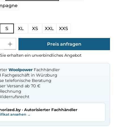
ampagne
ählen
S
XL
XS
XXL
XXS
Gib den gewünschten Wert ein oder benutze die Schaltflächen um die Anza
Preis anfragen
Sie erhalten ein unverbindliches Angebot
erter
Woolpower
Fachhändler
8 Fachgeschäft in Würzburg
se telefonische Beratung
ser Versand ab 70 €
f Rechnung
Widerrufsrecht
horized.by · Autorisierter Fachhändler
tifikat ansehen →