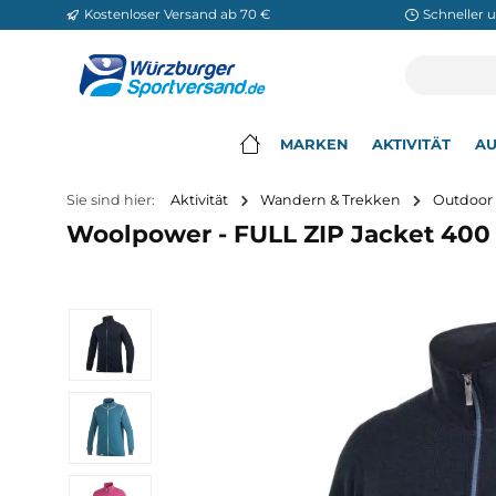
Kostenloser Versand ab 70 €
Sch
m Hauptinhalt springen
Zur Suche springen
Zur Hauptnavigation springen
MARKEN
AKTIVITÄ
▾
Sie sind hier:
Aktivität
Wandern & Trekken
O
Woolpower - FULL ZIP Jacket 
Bildergalerie überspringen