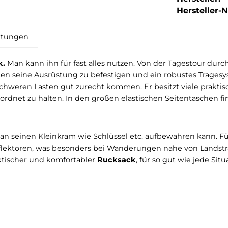
Hersteller-Nr
Bewertungen
ucksack.
Man kann ihn für fast alles nutzen. Von der T
ichkeiten seine Ausrüstung zu befestigen und ein rob
h mit schweren Lasten gut zurecht kommen. Er besitzt 
ung geordnet zu halten. In den großen elastischen Seite
, wo man seinen Kleinkram wie Schlüssel etc. aufbewah
n die Reflektoren, was besonders bei Wanderungen nah