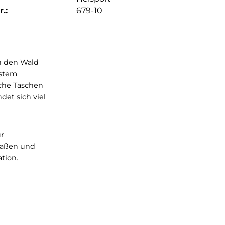
.:
679-10
agestour durch den Wald
ustes Tragesystem
viele praktische Taschen
ntaschen findet sich viel
ren kann. Für
e von Landstraßen und