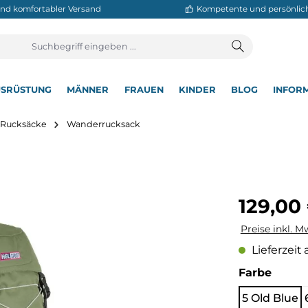
neller und komfortabler Versand
Kompetente
T
AUSRÜSTUNG
MÄNNER
FRAUEN
KINDER
BL
▾
▾
▾
▾
▾
utdoor Rucksäcke
Wanderrucksack
Regulärer Pre
129,00
Preise inkl. M
Lieferzeit 
auswä
Farbe
5 Old Blue