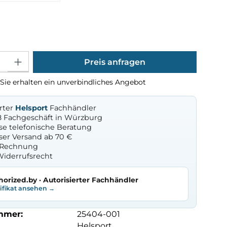
ählen
Gib den gewünschten Wert ein oder benutze die Schaltflächen um die Anza
Preis anfragen
Sie erhalten ein unverbindliches Angebot
erter
Helsport
Fachhändler
8 Fachgeschäft in Würzburg
se telefonische Beratung
ser Versand ab 70 €
f Rechnung
Widerrufsrecht
horized.by · Autorisierter Fachhändler
tifikat ansehen →
mmer:
25404-001
Helsport