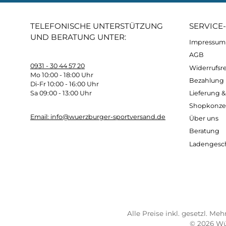
Gewicht:
1,4kg
Kostenloser Versand ab 70 €
Sch
TELEFONISCHE UNTERSTÜTZUNG
SER
UND BERATUNG UNTER:
Imp
AG
0931 - 30 44 57 20
Wide
Mo 10:00 - 18:00 Uhr
Bez
Di-Fr 10:00 - 16:00 Uhr
Lief
Sa 09:00 - 13:00 Uhr
Sho