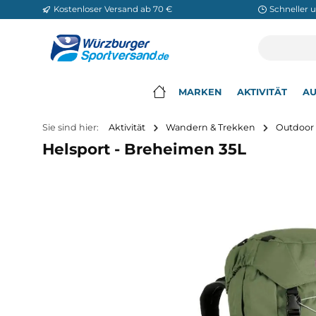
Kostenloser Versand ab 70 €
Sch
m Hauptinhalt springen
Zur Suche springen
Zur Hauptnavigation springen
MARKEN
AKTIVITÄ
▾
Sie sind hier:
Aktivität
Wandern & Trekken
O
Helsport - Breheimen 35L
Bildergalerie überspringen