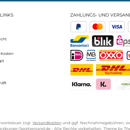
neller und komfortabler Versand
Kompetente
VICE-LINKS
ZAHLUNGS- U
ressum
B
PayPal
Kredit- 
rrufsrecht
ahlung
Bancontact
BLIK
erung & Kosten
pkonzept
iDEAL
Multiban
O