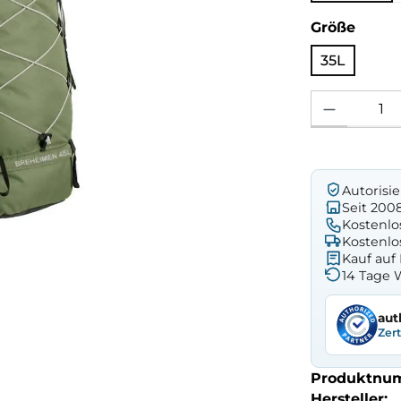
ausw
Größe
35L
Produkt Anzahl: 
Autorisi
Seit 200
Kostenlo
Kostenlo
Kauf au
14 Tage 
aut
Zer
Produktnu
Hersteller: