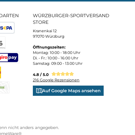
 und persönliche Beratung
Bequemer Kauf a
ND VERSANDARTEN
WÜRZBURGER-SPORTVE
STORE
Kranenkai 12
oder Debitkarte
SEPA Lastschrift
97070 Würzburg
Öffnungszeiten:
eps
Montag: 10:00 - 18:00 Uhr
Di. - Fr.: 10:00 - 16:00 Uhr
Samstag: 09:00 - 13:00 Uhr
co
XXO
Benutzerdefiniertes Bild 3