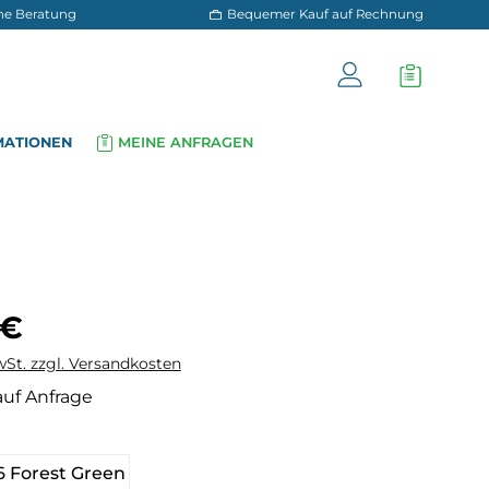
 und persönliche Beratung
Bequemer Kauf a
OG
INFORMATIONEN
MEINE ANFRAGEN
▾
▾
is:
 €
wSt. zzgl. Versandkosten
auf Anfrage
hlen
6 Forest Green