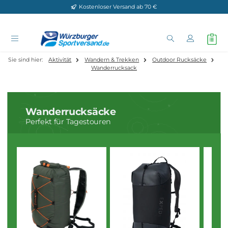
Kostenloser Versand ab 70 €
Zum Hauptinhalt springen
Sie sind hier:
Aktivität
Wandern & Trekken
Outdoor Rucksäck
Wanderrucksack
Wanderrucksäcke
Perfekt für Tagestouren