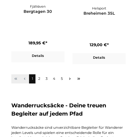
Helsport
Lundhags
Alta JR
Artut 26
159,00 €*
120,00 €*
Details
Details