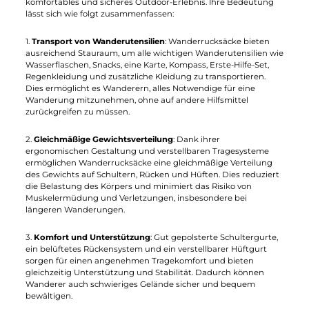
Fjällräven
Helsport
Bergtagen 30
Breheimen 35L
189,95 €*
129,00 €*
Details
Details