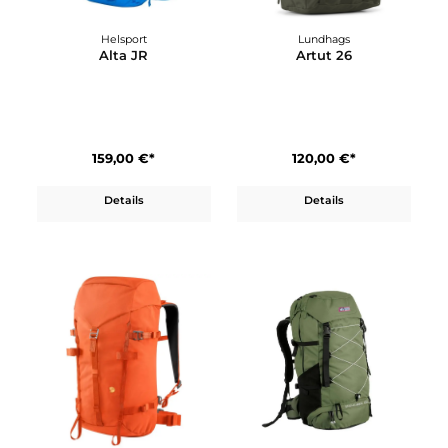
Deuter
Klättermusen
AC Lite 32 EL
Algir Lanyard Pocket
130,00 €*
35,00 €*
Details
Details