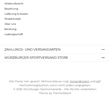
2.
Gleichmäßige Gewichtsverteilung
: Dank ihrer
ergonomischen Gestaltung und verstellbaren Tragesysteme
ermöglichen Wanderrucksäcke eine gleichmäßige Verteilung
des Gewichts auf Schultern, Rücken und Hüften. Dies reduzier
die Belastung des Körpers und minimiert das Risiko von
Muskelermüdung und Verletzungen, insbesondere bei
längeren Wanderungen.
3.
Komfort und Unterstützung
: Gut gepolsterte Schultergurte,
ein belüftetes Rückensystem und ein verstellbarer Hüftgurt
sorgen für einen angenehmen Tragekomfort und bieten
gleichzeitig Unterstützung und Stabilität. Dadurch können
Wanderer auch schwieriges Gelände sicher und bequem
bewältigen.
4.
Organisation und Zugänglichkeit
: Wanderrucksäcke
verfügen in der Regel über mehrere Fächer, Taschen und
Befestigungsmöglichkeiten, die es ermöglichen, die
Ausrüstung organisiert und leicht zugänglich zu halten. Dies
erleichtert das Finden und Verstauen von Gegenständen
während der Wanderung und trägt zur Effizienz und
Bequemlichkeit bei.