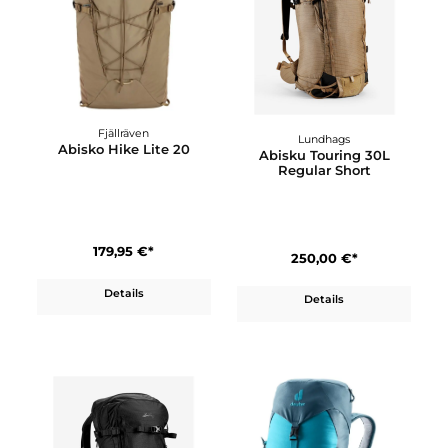
229,95 €*
159,95 €*
Details
Details
Fjällräven
Lundhags
Abisko Hike Lite 20
Abisku Touring 30L
Regular Short