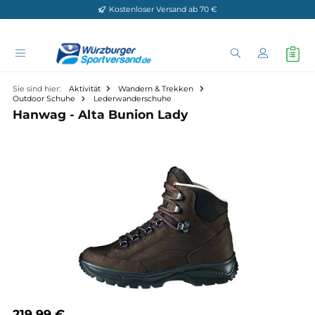
Kostenloser Versand ab 70 €
Zum Hauptinhalt springen
Sie sind hier:
Aktivität
Wandern & Trekken
Outdoor Schuhe
Lederwanderschuhe
Hanwag - Alta Bunion Lady
Bildergalerie überspringen