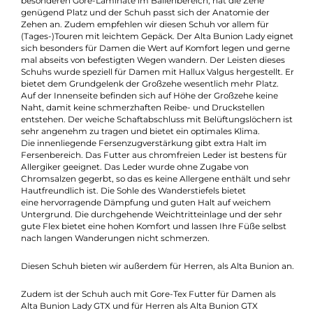
Beschreibung
Der Alta Bunion Lady, ein leichter Wanderstiefel für Frauen
mit Hallux Valgus, einem Schiefstand der Großzehe. Dank der
besonderen Gore-Laminate im Ballenbereich, hat die Zehe
genügend Platz und der Schuh passt sich der Anatomie der
Zehen an. Zudem empfehlen wir diesen Schuh vor allem für
(Tages-)Touren mit leichtem Gepäck. Der Alta Bunion Lady eig
sich besonders für Damen die Wert auf Komfort legen und ger
mal abseits von befestigten Wegen wandern. Der Leisten diese
Schuhs wurde speziell für Damen mit Hallux Valgus hergestellt.
bietet dem Grundgelenk der Großzehe wesentlich mehr Platz.
Auf der Innenseite befinden sich auf Höhe der Großzehe keine
Naht, damit keine schmerzhaften Reibe- und Druckstellen
entstehen. Der weiche Schaftabschluss mit Belüftungslöchern 
sehr angenehm zu tragen und bietet ein optimales Klima.
Die innenliegende Fersenzugverstärkung gibt extra Halt im
Fersenbereich. Das Futter aus chromfreien Leder ist bestens f
Allergiker geeignet. Das Leder wurde ohne Zugabe von
Chromsalzen gegerbt, so das es keine Allergene enthält und s
Hautfreundlich ist. Die Sohle des Wanderstiefels bietet
eine hervorragende Dämpfung und guten Halt auf weichem
Untergrund. Die durchgehende Weichtritteinlage und der seh