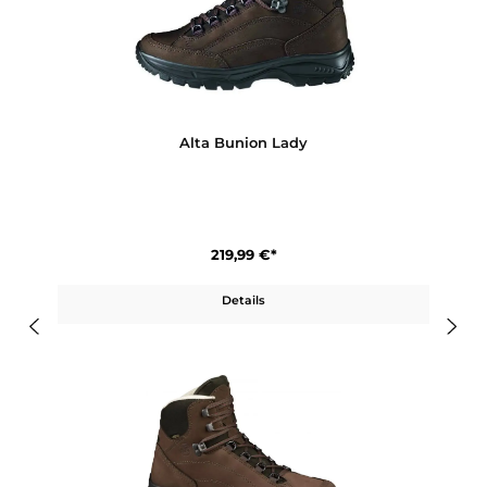
Bewertungen
Produktgalerie überspringen
Ähnliche Artikel
Alta Bunion Lady