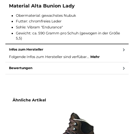
auch für Touren abseits von befestigten Wegen
Bunion-Leisten für Frauen mit Hallux Valgus (Schiefstand d
Großzehe)
Besonderes Gore-Laminat im Ballenbereich dehnt sich in a
Richtungen für optimalen Komfort für die Großzehe
Fersenzugverstärkung
Weicher Schaftabschluss aus Leder mit Belüftungslöchern
Innenseite: keine Nähte auf Höhe des Großzehen
Material Alta Bunion Lady
Obermaterial: gewachstes Nubuk
Futter: chromfreies Leder
Sohle: Vibram "Endurance"
Gewicht: ca. 590 Gramm pro Schuh (gewogen in der Größe
5,5)
Infos zum Hersteller
Folgende Infos zum Hersteller sind verfübar...
Mehr