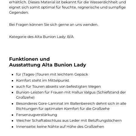
gute Flex bietet eine hohen Komfort und lassen Ihre Füße selb
nach langen Wanderungen nicht schmerzen.
Diesen Schuh bieten wir außerdem für Herren, als Alta Bunion 
Zudem ist der Schuh auch mit Gore-Tex Futter für Damen als
Alta Bunion Lady GTX und für Herren als Alta Bunion GTX
erhältlich. Dieses Material ist bekannt für die Wasserdichheit u
eignet sich somit optimal für feuchte, regnerische und sumpfi
Gegenden.
Bei Fragen können Sie sich gerne an uns wenden.
Kategorie des Alta Bunion Lady: B/A
Funktionen und
Ausstattung Alta Bunion Lady
für (Tages-)Touren mit leichtem Gepäck
Komfort steht im Mittelpunkt