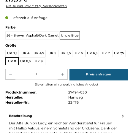
Regulärer Preis:
219,99 €
Preise inkl. MwSt. zzgl. Versandkosten
Lieferzeit auf Anfrage
auswählen
Farbe
56 - Brown
Asphalt/Dark Garnet
Uncle Blue
auswählen
Größe
UK 3,5
UK 4
UK 4,5
UK 5
UK 5,5
UK 6
UK 6,5
UK 7
UK 
UK 8
UK 8,5
UK 9
Produkt Anzahl: Gib den gewünschten Wert ein oder benutze die Schaltflächen um die Anz
Preis anfragen
Sie erhalten ein unverbindliches Angebot
Produktnummer:
27494-030
Hersteller:
Hanwag
Hersteller-Nr.:
22476