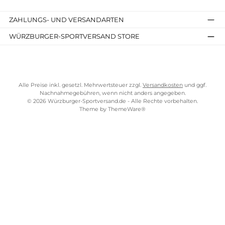
Kostenloser Versand ab 70 €
TELEFONISCHE UNTERSTÜTZUNG UND BERATUNG UNTER
SERVICE-LINKS
Impressum
AGB
Widerrufsrecht
Bezahlung
Lieferung & Kosten
Shopkonzept
Über uns
Beratung
Ladengeschäft
ZAHLUNGS- UND VERSANDARTEN
WÜRZBURGER-SPORTVERSAND STORE