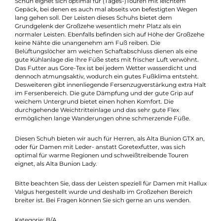
Beschreibung
Der Alta Bunion Lady GTX, ein leichter Wanderstiefel, speziell fü
Damen mit Hallux Valgus, Schiefstand der Großzehe. Dieser
Schuh eignet sich optimal für (Tages-)Touren mit leichtem
Gepäck, bei denen es auch mal abseits von befestigten Wegen
lang gehen soll. Der Leisten dieses Schuhs bietet dem
Grundgelenk der Großzehe wesentlich mehr Platz als ein
normaler Leisten. Ebenfalls befinden sich auf Höhe der Großze
keine Nähte die unangenehm am Fuß reiben. Die
Belüftungslöcher am weichen Schaftabschluss dienen als eine
gute Kühlanlage die Ihre Füße stets mit frischer Luft verwöhnt.
Das Futter aus Gore-Tex ist bei jedem Wetter wasserdicht und
dennoch atmungsaktiv, wodurch ein gutes Fußklima entsteht.
Desweiteren gibt innenliegende Fersenzugverstärkung extra H
im Fersenbereich. Die gute Dämpfung und der gute Grip auf
weichem Untergrund bietet einen hohen Komfort. Die
durchgehende Weichtritteinlage und das sehr gute Flex
ermöglichen lange Wanderungen ohne schmerzende Füße.
Diesen Schuh bieten wir auch für Herren, als Alta Bunion GTX a
oder für Damen mit Leder- anstatt Goretexfutter, was sich