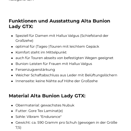
optimal für warme Regionen und schweißtreibende Touren
eignet, als Alta Bunion Lady.
Bitte beachten Sie, dass der Leisten speziell für Damen mit Hal
Valgus hergestellt wurde und deshalb im Großzehen Bereich
breiter ist. Bei Fragen können Sie sich gerne an uns wenden.
Kategorie: B/A
Funktionen und Ausstattung Alta Bunion
Lady GTX:
Speziell für Damen mit Hallux Valgus (Schiefstand der
Großzehe)
optimal für (Tages-)Touren mit leichtem Gepäck
Komfort steht im Mittelpunkt
auch für Touren abseits von befestigten Wegen geeignet
Bunion-Leisten für Frauen mit Hallux Valgus
Fersenzugverstärkung
Weicher Schaftabschluss aus Leder mit Belüftungslöchern