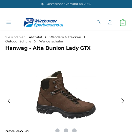
Kostenloser Versand ab 70 €
Zum Hauptinhalt springen
Sie sind hier:
Aktivität
Wandern & Trekken
Outdoor Schuhe
Wanderschuhe
Hanwag - Alta Bunion Lady GTX
Bildergalerie überspringen