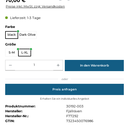
Regulärer Preis:
70,00 €
Preise inkl. MwSt. zzgl. Versandkosten
Lieferzeit: 1-3 Tage
auswählen
Farbe
black
Dark Olive
auswählen
Größe
S-M
L-XL
Produkt Anzahl: Gib den gewünschten Wert ein oder benutze die Schaltflächen um die Anz
In den Warenkorb
oder
Preis anfragen
Erhalten Sie ein individuelles Angebot