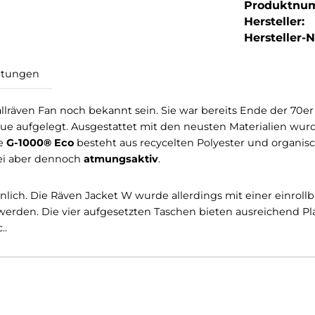
Produktnu
Hersteller:
Hersteller-Nr
Bewertungen
n Fjällräven Fan noch bekannt sein. Sie war bereits E
015 neue aufgelegt. Ausgestattet mit den neusten Mate
wendete
G-1000® Eco
besteht aus recycelten Polyester 
d
, dabei aber dennoch
atmungsaktiv
.
ehr ähnlich. Die Räven Jacket W wurde allerdings mit e
staut werden. Die vier aufgesetzten Taschen bieten aus