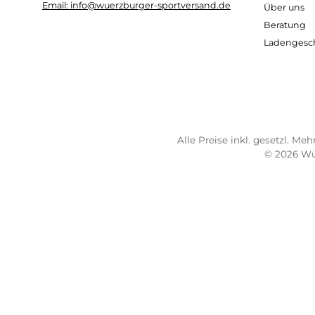
Kostenloser Versand ab 70 €
Sch
TELEFONISCHE UNTERSTÜTZUNG
SER
UND BERATUNG UNTER:
Imp
AG
0931 - 30 44 57 20
Wide
Mo 10:00 - 18:00 Uhr
Bez
Di-Fr 10:00 - 16:00 Uhr
Lief
Sa 09:00 - 13:00 Uhr
Sho
Email: info@wuerzburger-sportversand.de
Übe
Ber
Lad