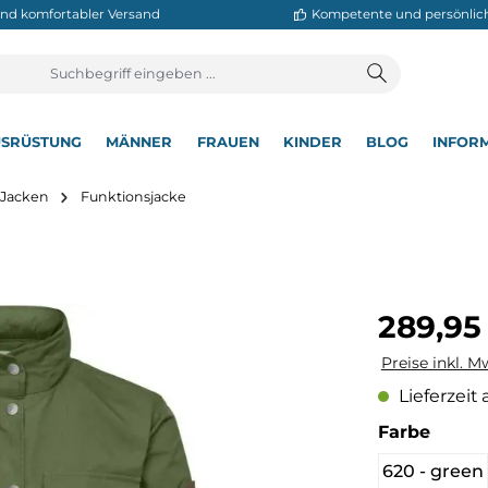
neller und komfortabler Versand
Kompetente
T
AUSRÜSTUNG
MÄNNER
FRAUEN
KINDER
BL
▾
▾
▾
▾
▾
utdoor Jacken
Funktionsjacke
Regulärer Pre
289,95
Preise inkl. M
Lieferzeit 
auswä
Farbe
620 - green