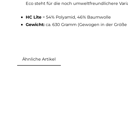
Material:
G - 1000® Eco = 65% recyceltes 
Hierbei handelt es sich um ein Mischgeweb
sowohl windabweisend wie auch wasserabw
Wax
noch zur wasserdichte erweitert werde
von Feuchtigkeit auf der Haut entgegengew
Langlebigkeit und Widerstandsfähigkeit. P
Eco steht für die noch umweltfreundlichere
HC Lite
= 54% Polyamid, 46% Baumwolle
Gewicht:
ca. 630 Gramm (Gewogen in der 
Ähnliche Artikel