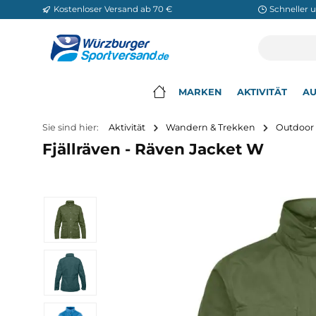
Kostenloser Versand ab 70 €
Sch
m Hauptinhalt springen
Zur Suche springen
Zur Hauptnavigation springen
MARKEN
AKTIVITÄ
▾
Sie sind hier:
Aktivität
Wandern & Trekken
O
Fjällräven - Räven Jacket W
Bildergalerie überspringen