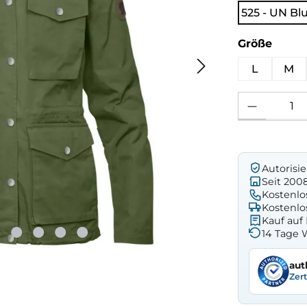
525 - UN Bl
ausw
Größe
L
M
Produkt Anzahl: 
Autorisi
Seit 200
Kostenlo
Kostenlo
Kauf au
14 Tage 
aut
Zer