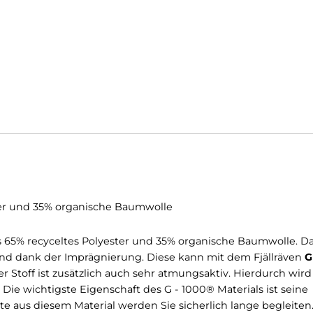
l, etc..
s
 W: