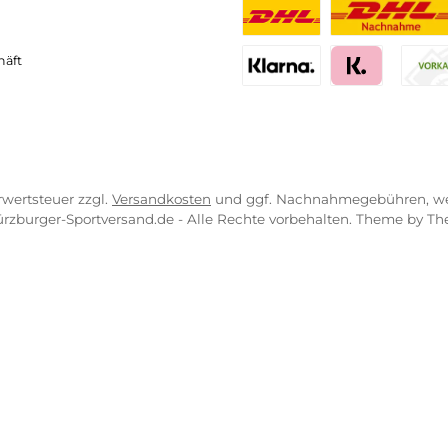
neller und komfortabler Versand
Kompetente
VICE-LINKS
ZAHLUNGS- U
ressum
B
PayPal
Kredit- 
rrufsrecht
ahlung
Bancontact
BLIK
erung & Kosten
pkonzept
iDEAL
Multiban
O
r uns
atung
Benutzerdefinierte
Nac
engeschäft
Klarna Financing
Klar