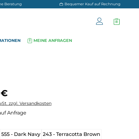
 und persönliche Beratung
Bequemer Kauf a
OG
INFORMATIONEN
MEINE ANFRAGEN
▾
▾
is:
 €
wSt. zzgl. Versandkosten
auf Anfrage
hlen
555 - Dark Navy
243 - Terracotta Brown