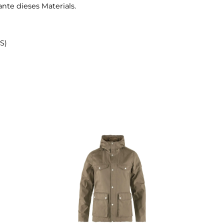
Polyester und 35% organische Baumwolle
e aus 65% recyceltes Polyester und 35% organische Bau
eisend dank der Imprägnierung. Diese kann mit dem 
n. Der Stoff ist zusätzlich auch sehr atmungsaktiv. Hi
irkt. Die wichtigste Eigenschaft des G - 1000® Materia
rodukte aus diesem Material werden Sie sicherlich lang
 Variante dieses Materials.
Größe S)