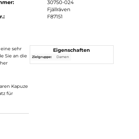
mmer:
30750-024
Fjällräven
.:
F87151
nde der 70er eine sehr
Eigenschaften
rialien wurde Sie an die
Zielgruppe:
Damen
und organischer
iner einrollbaren Kapuze
reichend Platz für