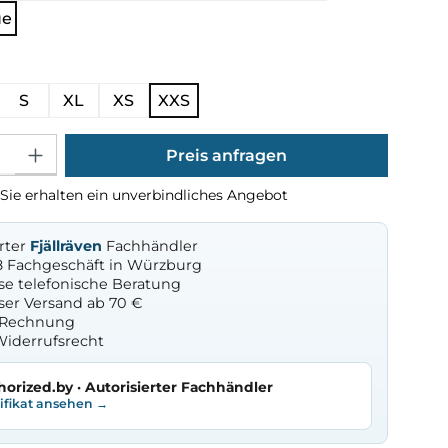
ue
ählen
S
XL
XS
XXS
Gib den gewünschten Wert ein oder benutze die Schaltflächen um die Anza
Preis anfragen
Sie erhalten ein unverbindliches Angebot
erter
Fjällräven
Fachhändler
8 Fachgeschäft in Würzburg
se telefonische Beratung
ser Versand ab 70 €
f Rechnung
Widerrufsrecht
horized.by · Autorisierter Fachhändler
tifikat ansehen →