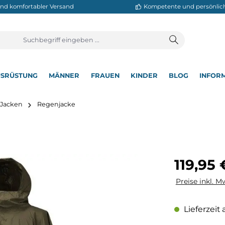
neller und komfortabler Versand
Kompetente
T
AUSRÜSTUNG
MÄNNER
FRAUEN
KINDER
BL
▾
▾
▾
▾
▾
utdoor Jacken
Regenjacke
Regulärer Pre
119,95 
Preise inkl. M
Lieferzeit 