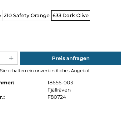
hlen
e
210 Safety Orange
633 Dark Olive
ählen
Gib den gewünschten Wert ein oder benutze die Schaltflächen um die Anza
Preis anfragen
Sie erhalten ein unverbindliches Angebot
mmer:
18656-003
Fjällräven
.:
F80724