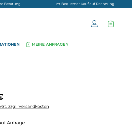
 und persönliche Beratung
Bequemer Kauf a
OG
INFORMATIONEN
MEINE ANFRAGEN
▾
▾
is:
€
wSt. zzgl. Versandkosten
auf Anfrage