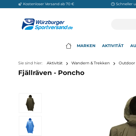
Kostenloser Versand ab 70 €
Sch
m Hauptinhalt springen
Zur Suche springen
Zur Hauptnavigation springen
MARKEN
AKTIVITÄ
▾
Sie sind hier:
Aktivität
Wandern & Trekken
O
Fjällräven - Poncho
Bildergalerie überspringen