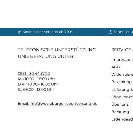
wind- und wasserdicht. Gleichzeitig lässt
starke Schweißbildung unterbunden wird
Membrane
: 100% Polyurethane mit Hydrat
Wassersäule
: 5.000 mm
Atmungsaktivität
: 5.000 g/m2 / 24 Std.
Gewicht:
ca. 390 Gramm
Kostenloser Versand ab 70 €
Sch
TELEFONISCHE UNTERSTÜTZUNG
SER
UND BERATUNG UNTER:
Imp
AG
0931 - 30 44 57 20
Wide
Mo 10:00 - 18:00 Uhr