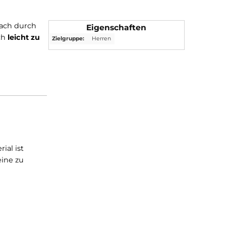
ho kann einfach durch
Eigenschaften
dadurch auch
leicht zu
Zielgruppe:
Herren
t. Das Material ist