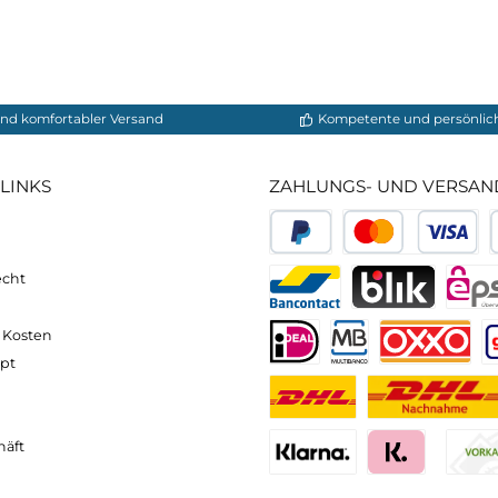
 es aber von innen entstehende Feuchtigkeit nach Auße
.
ic®
neller und komfortabler Versand
Kompetente
VICE-LINKS
ZAHLUNGS- U
ressum
B
PayPal
Kredit- 
rrufsrecht