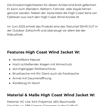
Die Ausstattung der High Coast Wind Jacket W ist auf das
nötigste reduziert. Neben der verstellbaren Kapuze finden sich
zwei Hand- und eine Brusttasche. Alle drei können mit einem
Reißverschluss gesichert werden. Der Kordelzug im Saum und
die Stretchbündchen an den Ärmeln bieten eine zusätzlichen
Schutz gegen Wettereinflüsse.
Die Einsatzmöglichkeiten für diesen Artikel sind breit gefechert
Er kann zum Wandern, Klettern, Fahrrad- oder Kayak fahren
genutzt werden. Neben der Jacke biete die High Coast Serie v
Fjällräven aus noch den High Coast Wind Anorak W
Im Juni 2025 erhielt das Produkt eine das Testurteil SEHR GUT 
der Outdoor-Zeitschrift und überzeugt vor allem bei der
Robustheit.
Features High Coast Wind Jacket W:
Verstellbare Kapuze