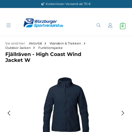
Kostenloser Versand ab 70 €
Zum Hauptinhalt springen
Sie sind hier:
Aktivität
Wandern & Trekken
Outdoor Jacken
Funktionsjacke
Fjällräven - High Coast Wind
Jacket W
Bildergalerie überspringen