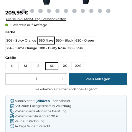
Regulärer Preis:
209,95 €
Preise inkl. MwSt. zzgl. Versandkosten
Lieferzeit auf Anfrage
auswählen
Farbe
206 - Spicy Orange
560 Navy
550 - Black
620 - Green
214 - Flame Orange
300 - Dusty Rose
118 - Fossil
auswählen
Größe
L
M
S
XL
XS
XXS
Produkt Anzahl: Gib den gewünschten Wert ein oder benutze die Schaltflächen um die Anz
Preis anfragen
Sie erhalten ein unverbindliches Angebot
Autorisierter
Fjällräven
Fachhändler