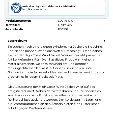
Seit 2008 Fachgeschäft in Würzburg
Kostenlose telefonische Beratung
Kostenloser Versand ab 70 €
Kauf auf Rechnung
14 Tage Widerrufsrecht
authorized.by · Autorisierter Fachhändler
Zertifikat ansehen →
Produktnummer:
30749-010
Hersteller:
Fjällräven
Hersteller-Nr.:
F83516
Beschreibung
Sie suchen nach eine leichten Windbreaker Jacke die Sie schne
überziehen können, wenn das Wetter umschlägt? Dann habe
Sie mit der High Coast Wind Jacket W einen perfekt passende
Artikel gefunden. Fjällräven hat dieses Produkt mit einem
Material versehen, welches es winddicht und dennoch
atmungsaktiv werden lässt. Mit einem Gewicht von unter 300
Gramm kann die Jacke sehr klein verpackt werden und findet 
problemlos in jedem Rucksack Platz.