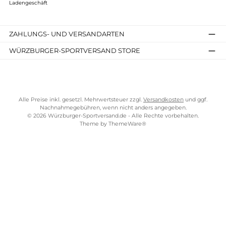
TELEFONISCHE UNTERSTÜTZUNG UND BERATUNG UNTER
SERVICE-LINKS
Impressum
AGB
Widerrufsrecht
Bezahlung
Lieferung & Kosten
Shopkonzept
Über uns
Beratung
Ladengeschäft
ZAHLUNGS- UND VERSANDARTEN
WÜRZBURGER-SPORTVERSAND STORE