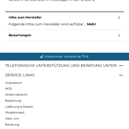
Hoch schließender Kragen mit Kinnschutz
durchgängiger Reißverschluss
Brusttasche mit RV; Dient auch als Packtasche
Ärmel mit Daumenöffnung
Kordelzug im Saum
Material & Maße High Coast Wind Jacket W:
Material: HC Lite: 54% Polyamid, 46% Baumwolle
Gewicht: ca. 288 Gramm (Gewogen in der Größe S)
Infos zum Hersteller
Folgende Infos zum Hersteller sind verfübar...
Mehr
Bewertungen
Kostenloser Versand ab 70 €