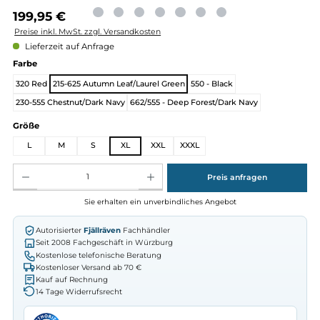
Regulärer Preis:
199,95 €
Preise inkl. MwSt. zzgl. Versandkosten
Lieferzeit auf Anfrage
auswählen
Farbe
320 Red
215-625 Autumn Leaf/Laurel Green
550 - Black
230-555 Chestnut/Dark Navy
662/555 - Deep Forest/Dark Navy
auswählen
Größe
L
M
S
XL
XXL
XXXL
Produkt Anzahl: Gib den gewünschten Wert ein oder benutze die Schaltflächen um die Anz
Preis anfragen
Sie erhalten ein unverbindliches Angebot
Autorisierter
Fjällräven
Fachhändler
Seit 2008 Fachgeschäft in Würzburg
Kostenlose telefonische Beratung