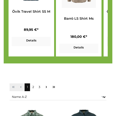
Övik Travel Shirt SS M
Barrö LS Shirt Ms
89,95 €*
180,00 €*
Details
Details
Seite
Seite
Seite
1
2
3