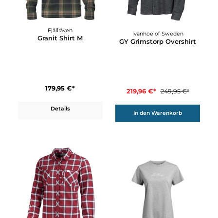
Klättermusen
Klättermusen
Garm LS Shirt M´s
Garm LS Shirt W's
190,00 €*
190,00 €*
Details
Details
12%