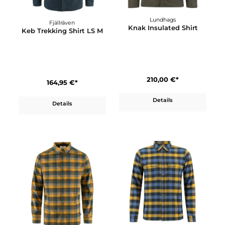
Lundhags
Lundhags
Jaksa LS Ws Shirt
Järpen Logo T-Shirt W
90,00 €*
45,00 €*
Details
Details