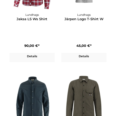
Fjällräven
Ivanhoe of Sweden
Granit Shirt M
GY Grimstorp Overshir
179,95 €*
219,96 €*
249,95 €*
Details
In den Warenkorb