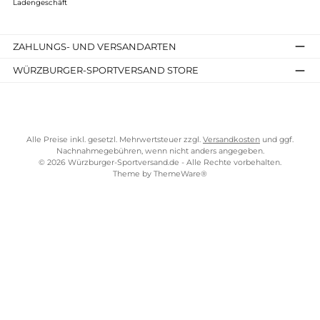
ermöglichen, sich individuell auszudrücken und den
persönlichen Stil zu unterstreichen. Von klassischen weißen
Hemden bis hin zu auffälligen Mustern und Farben gibt es ein
Vielzahl von Möglichkeiten, um das richtige Hemd für jeden
Anlass zu finden.
Drittens sind Hemden vielseitig einsetzbar und können sowoh
formell als auch lässig getragen werden. Sie passen gut zu
Anzügen, Hosen und sogar zu Jeans, was sie zu einem
vielseitigen Kleidungsstück macht, das für verschiedene
Anlässe geeignet ist.
Darüber hinaus bieten Hemden Komfort und Atmungsaktivitä
insbesondere wenn sie aus hochwertigen Materialien wie
Baumwolle hergestellt sind. Sie sind leicht zu pflegen und
bieten eine langanhaltende Qualität, die sie zu einer lohnend
Investition in die Garderobe macht.
Insgesamt sind Hemden ein unverzichtbares Kleidungsstück,
das nicht nur Funktionalität und Stil bietet, sondern auch das
Selbstvertrauen stärken kann, indem sie einen ansprechend
und professionellen Look ermöglichen.