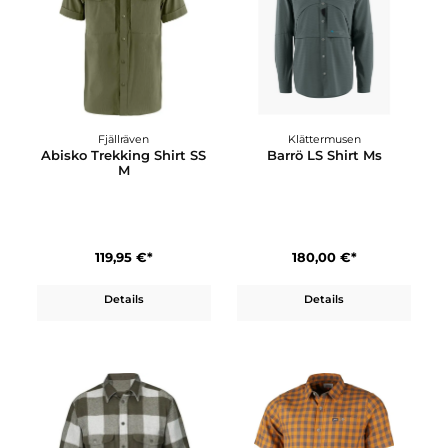
149,95 €*
129,95 €*
Details
Details
Fjällräven
Klättermusen
Abisko Trekking Shirt SS
Barrö LS Shirt Ms
M