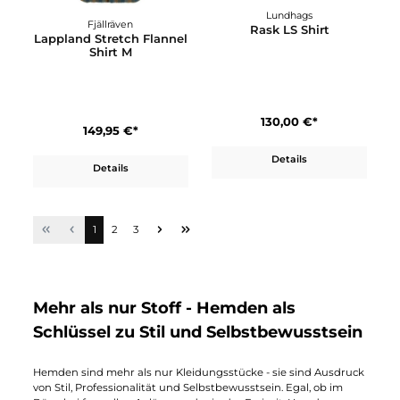
Lundhags
Fjällräven
Knak Insulated Shirt
Keb Trekking Shirt LS M
210,00 €*
164,95 €*
Details
Details