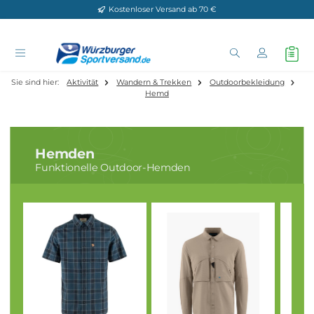
Kostenloser Versand ab 70 €
Zum Hauptinhalt springen
Sie sind hier:
Aktivität
Wandern & Trekken
Outdoorbekleidun
Hemd
Hemden
Funktionelle Outdoor-Hemden