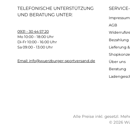
Gewicht: 1060 g
Maße: H54 x B34 x T24 cm
Kostenloser Versand ab 70 €
Sch
TELEFONISCHE UNTERSTÜTZUNG
SER
UND BERATUNG UNTER:
Imp
AG
0931 - 30 44 57 20
Wide
Mo 10:00 - 18:00 Uhr
Bez
Di-Fr 10:00 - 16:00 Uhr
Lief
Sa 09:00 - 13:00 Uhr
Sho
Email: info@wuerzburger-sportversand.de
Übe