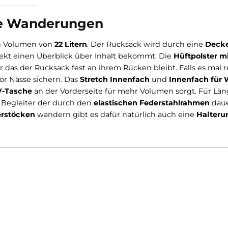
Bewertungen
 lange Wanderungen
 hat ein Volumen von
22 Litern
. Der Rucksack wird durc
ch direkt einen Überblick über Inhalt bekommt. Die
Hü
n dafür das der Rucksack fest an ihrem Rücken bleibt. F
Inhalt vor Nässe sichern. Das
Stretch Innenfach
und
Inn
xtra
RV-Tasche
an der Vorderseite für mehr Volumen so
timale Begleiter der durch den
elastischen Federstah
Wanderstöcken
wandern gibt es dafür natürlich auch 