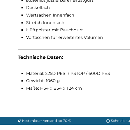
Features:
dauerelastischer Federstahlrahmen
Wanderstockhalterung
abnehmbare Regenhülle
stufenlos justierbarer Brustgurt
Deckelfach
Wertsachen Innenfach
Stretch Innenfach
Hüftpolster mit Bauchgurt
Vortaschen für erweitertes Volumen
Technische Daten:
Material: 225D PES RIPSTOP / 600D PES