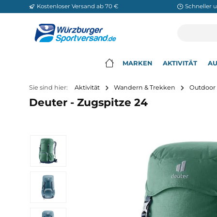
Kostenloser Versand ab 70 €
Sch
m Hauptinhalt springen
Zur Suche springen
Zur Hauptnavigation springen
MARKEN
AKTIVITÄ
▾
Sie sind hier:
Aktivität
Wandern & Trekken
O
Deuter - Zugspitze 24
Bildergalerie überspringen