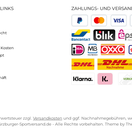
neller und komfortabler Versand
Kompetente
VICE-LINKS
ZAHLUNGS- U
ressum
B
PayPal
Kredit- 
rrufsrecht
ahlung
Bancontact
BLIK
erung & Kosten
pkonzept
iDEAL
Multiban
O
r uns