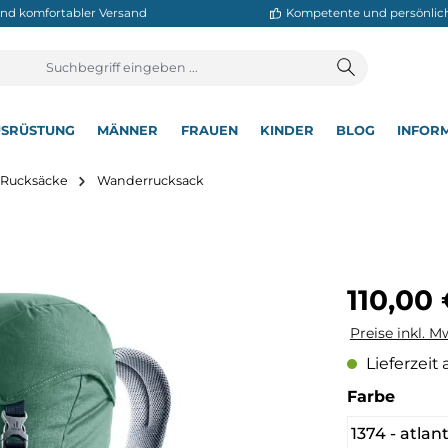
neller und komfortabler Versand
Kompetente
T
AUSRÜSTUNG
MÄNNER
FRAUEN
KINDER
BL
▾
▾
▾
▾
▾
utdoor Rucksäcke
Wanderrucksack
Regulärer Pre
110,00
Preise inkl. M
Lieferzeit 
auswä
Farbe
1374 - atlan