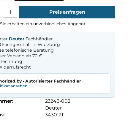
Gib den gewünschten Wert ein oder benutze die Schaltflächen um die Anza
Preis anfragen
Sie erhalten ein unverbindliches Angebot
erter
Deuter
Fachhändler
8 Fachgeschäft in Würzburg
se telefonische Beratung
ser Versand ab 70 €
f Rechnung
Widerrufsrecht
horized.by · Autorisierter Fachhändler
tifikat ansehen →
mmer:
23248-002
Deuter
.:
3430121