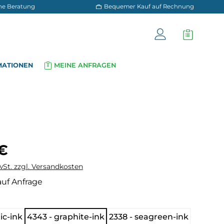
 und persönliche Beratung
Bequemer Kauf a
OG
INFORMATIONEN
MEINE ANFRAGEN
▾
▾
is:
 €
wSt. zzgl. Versandkosten
auf Anfrage
hlen
tic-ink
4343 - graphite-ink
2338 - seagreen-ink