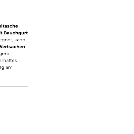
h eine
Deckeltasche
ftpolster mit Bauchgurt
alls es mal regnet, kann
enfach für Wertsachen
rgt. Für Längere
lrahmen
dauerhaftes
eine
Halterung
am