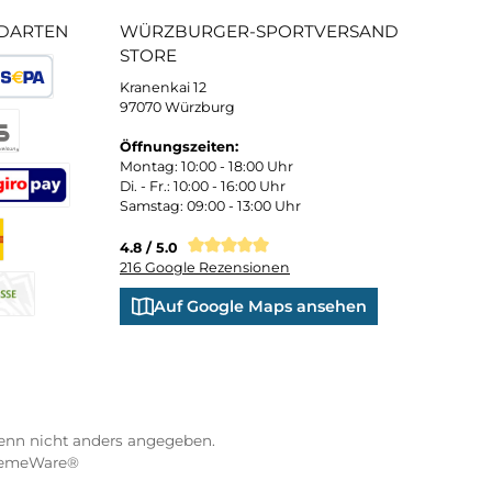
 und persönliche Beratung
Bequemer Kauf a
ND VERSANDARTEN
WÜRZBURGER-SPORTVE
STORE
Kranenkai 12
oder Debitkarte
SEPA Lastschrift
97070 Würzburg
Öffnungszeiten:
eps
Montag: 10:00 - 18:00 Uhr
Di. - Fr.: 10:00 - 16:00 Uhr
Samstag: 09:00 - 13:00 Uhr
co
XXO
Benutzerdefiniertes Bild 3