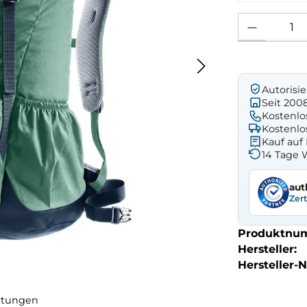
Produkt Anzahl: 
Autorisi
Seit 200
Kostenlo
Kostenlo
Kauf au
14 Tage 
aut
Zer
Produktnu
Hersteller:
Hersteller-Nr