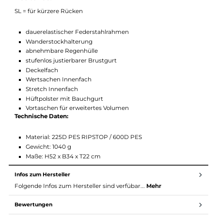
der durch den elastischen Federstahlrahmen dauerhaftes
bequemes Tragen ermöglicht. Sollten Sie mit Wanderstöcken
wandern gibt es dafür natürlich auch eine Halterung am
Rucksack.
Features:
SL = für kürzere Rücken
dauerelastischer Federstahlrahmen
Wanderstockhalterung
abnehmbare Regenhülle
stufenlos justierbarer Brustgurt
Deckelfach
Wertsachen Innenfach
Stretch Innenfach
Hüftpolster mit Bauchgurt
Vortaschen für erweitertes Volumen
Technische Daten: