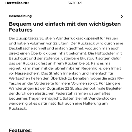
authorized.by · Autorisierter Fachhändler
Zertifikat ansehen →
Produktnummer:
23247-001
Hersteller:
Deuter
Hersteller-Nr.:
3430021
Beschreibung
Bequem und einfach mit den wichtigste
Features
Der Zugspitze 22 SL ist ein Wanderrucksack speziell für Frauen
und hat ein Volumen von 22 Litern. Der Rucksack wird durch e
Deckeltasche schnell und einfach geöffnet, wodurch man auc
direkt einen Überblick über Inhalt bekommt. Die Hüftpolster m
Bauchgurt und der stufenlos justierbare Brustgurt sorgen daf
das der Rucksack fest an ihrem Rücken bleibt. Falls es mal
regnet, kann man mit der abnehmbaren Regenhülle, den Inha
vor Nässe sichern. Das Stretch Innenfach und Innenfach für
Wertsachen helfen den Überblick zu behalten, wobei die extra 
Tasche an der Vorderseite für mehr Volumen sorgt. Für Länger
Wanderungen ist der Zugspitze 22 SL also der optimale Begleit