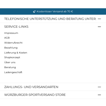
Material: 225D PES RIPSTOP / 600D PES
Gewicht: 1040 g
Maße: H52 x B34 x T22 cm
Infos zum Hersteller
Folgende Infos zum Hersteller sind verfübar...
Mehr
Bewertungen
Kostenloser Versand ab 70 €
TELEFONISCHE UNTERSTÜTZUNG UND BERATUNG UNTER
SERVICE-LINKS
Impressum
AGB
Widerrufsrecht
Bezahlung
Lieferung & Kosten