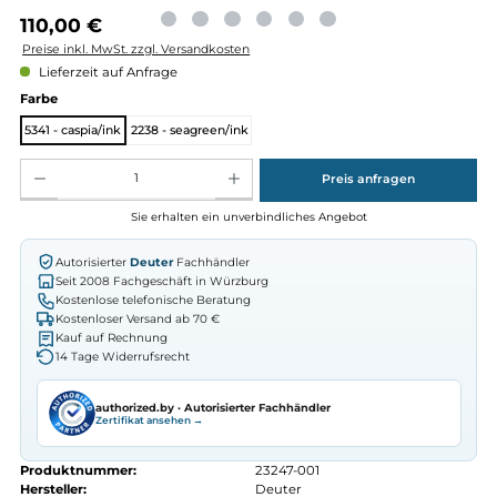
Regulärer Preis:
110,00 €
Preise inkl. MwSt. zzgl. Versandkosten
Lieferzeit auf Anfrage
auswählen
Farbe
5341 - caspia/ink
2238 - seagreen/ink
Produkt Anzahl: Gib den gewünschten Wert ein oder benutze die Schaltflächen um die Anz
Preis anfragen
Sie erhalten ein unverbindliches Angebot
Autorisierter
Deuter
Fachhändler
Seit 2008 Fachgeschäft in Würzburg
Kostenlose telefonische Beratung
Kostenloser Versand ab 70 €
Kauf auf Rechnung
14 Tage Widerrufsrecht