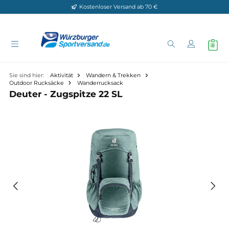
Kostenloser Versand ab 70 €
Zum Hauptinhalt springen
Sie sind hier:
Aktivität
Wandern & Trekken
Outdoor Rucksäcke
Wanderrucksack
Deuter - Zugspitze 22 SL
Bildergalerie überspringen