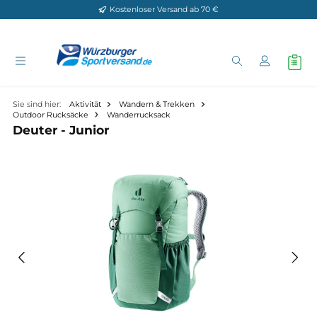
Kostenloser Versand ab 70 €
Zum Hauptinhalt springen
Sie sind hier:
Aktivität
Wandern & Trekken
Outdoor Rucksäcke
Wanderrucksack
Deuter - Junior
Bildergalerie überspringen