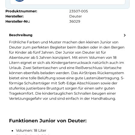
Kauf auf Rechnung
14 Tage Widerrufsrecht
authorized.by · Autorisierter Fachhändler
Zertifikat ansehen →
Produktnummer:
23507-005
Hersteller:
Deuter
Hersteller-Nr.:
36029
Beschreibung
Fröhliche Farben und Muster machen den kleinen Junior von
Deuter zum perfekten Begleiter beim Baden oder in den Berg
für Kinder ab fünf Jahren. Der Junior von Deuter ist für
Abenteurer ab 5 Jahren konzipiert. Mit einm Volumen von 18
Litern eignet er sich als Kindergartenrucksack natürlich auch 
Urlaub. Zwei Seitentaschen und eine Reißverschluss-Vortasche
können ebenfalls beladen werden. Das AirStripes Rückensyst
bietet eine tolle Belüftung sowe eine gute Lastenübertragung. 
förmige Schulterträger mit Soft-Edge Abschlüssen sowie der
stufenlos justierbare Brustgurt sorgen für einen sehr guten
Tragekomfort. Die kindertauglichen Schnallen beugen einer