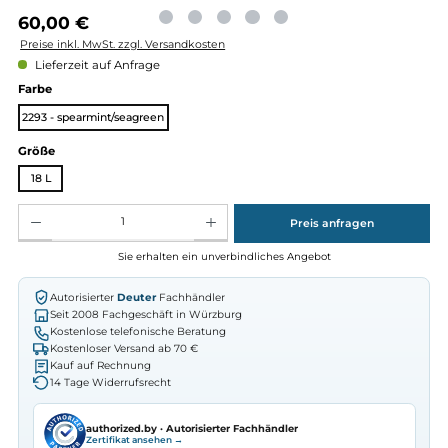
Regulärer Preis:
60,00 €
Preise inkl. MwSt. zzgl. Versandkosten
Lieferzeit auf Anfrage
auswählen
Farbe
2293 - spearmint/seagreen
auswählen
Größe
18 L
Produkt Anzahl: Gib den gewünschten Wert ein oder benutze die Schaltflächen um die Anz
Preis anfragen
Sie erhalten ein unverbindliches Angebot
Autorisierter
Deuter
Fachhändler
Seit 2008 Fachgeschäft in Würzburg
Kostenlose telefonische Beratung
Kostenloser Versand ab 70 €