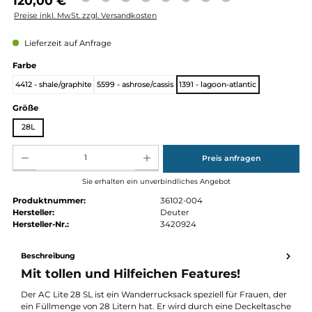
Regulärer Preis:
120,00 €
Preise inkl. MwSt. zzgl. Versandkosten
Lieferzeit auf Anfrage
auswählen
Farbe
4412 - shale/graphite
5599 - ashrose/cassis
1391 - lagoon-atlantic
auswählen
Größe
28L
Produkt Anzahl: Gib den gewünschten Wert ein oder benutze die Schaltflächen um die Anz
Preis anfragen
Sie erhalten ein unverbindliches Angebot
Produktnummer:
36102-004
Hersteller:
Deuter
Hersteller-Nr.:
3420924