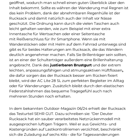
Beschreibung
Mit tollen und Hilfeichen Features!
Der AC Lite 28 SL ist ein Wanderrucksack speziell für Frauen, d
ein Füllmenge von 28 Litern hat. Er wird durch eine Deckeltas
geöffnet, wodurch man schnell einen guten Überblick über de
Inhalt bekommt. Sollte es währen der Wanderung mal Regnen 
das kein Problem, dank der abnehmbaren Regenhülle ist der
Rucksack und damit natürlich auch der Inhalt vor Nässe
geschützt. Die Ordnung kann durch die vielen Taschen auch
leicht gehalten werden, wie zum Beispiel mit einer extra
Innentasche für Wertsachen oder einer Seitentasche
mit Reißverschluss für Ihr Smartphone. Wenn sie mit
Wanderstöcken oder mit Helm auf dem Fahrrad unterwegs si
gibt es für beides Halterungen am Rucksack, die das Wandern
deutlich angenehmer machen. Falls Sie Brillenträger sein sollte
ist an einer der Schulterträger außerdem eine Brillenhalterung
angebracht. Dank des
justierbaren Brustgurt
und der extrem
leichten, anpassungsfähigen und atmungsaktiven Hüftflossen
,
die dafür sorgen das der Rucksack besser am Rücken fixiert
bleibt, wird der AC Lite 28 SL zum perfekten Begleiter im Allta
oder für Wanderungen. Zusätzlich bleibt durch den elastische
Federstahlrahmen das bequeme Tragegefühl auch nach