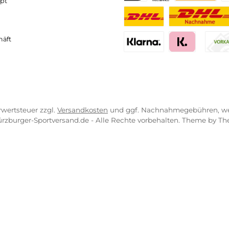
neller und komfortabler Versand
Kompetente
VICE-LINKS
ZAHLUNGS- U
ressum
B
PayPal
Kredit- 
rrufsrecht
ahlung
Bancontact
BLIK
erung & Kosten
pkonzept
iDEAL
Multiban
O
r uns
atung
Benutzerdefinierte
Nac
engeschäft
Klarna Financing
Klar