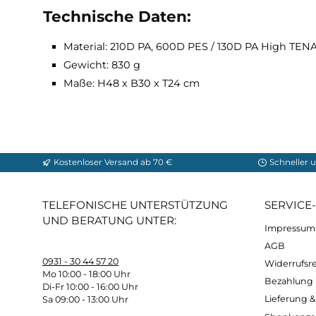
Trinksystem kompatible
Frontale Reißverschlussöffnung
Seitliche RV-Tasche für Smartphone und Kl
extra leichte und anschmiegsame, atmungs
Technische Daten:
Material: 210D PA, 600D PES / 130D PA Hi
Gewicht: 830 g
Maße: H48 x B30 x T24 cm