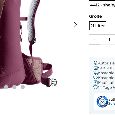
4412 - shale
ausw
Größe
21 Liter
Produkt Anzahl: 
Autorisi
Seit 200
Kostenlo
Kostenlo
Kauf au
14 Tage 
aut
Zer