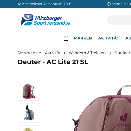
Kostenloser Versand ab 70 €
Sch
m Hauptinhalt springen
Zur Suche springen
Zur Hauptnavigation springen
MARKEN
AKTIVITÄ
▾
Sie sind hier:
Aktivität
Wandern & Trekken
O
Deuter - AC Lite 21 SL
Bildergalerie überspringen