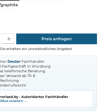
/graphite
ählen
Gib den gewünschten Wert ein oder benutze die Schaltflächen um die Anza
Preis anfragen
Sie erhalten ein unverbindliches Angebot
erter
Deuter
Fachhändler
8 Fachgeschäft in Würzburg
se telefonische Beratung
ser Versand ab 70 €
f Rechnung
Widerrufsrecht
horized.by · Autorisierter Fachhändler
tifikat ansehen →