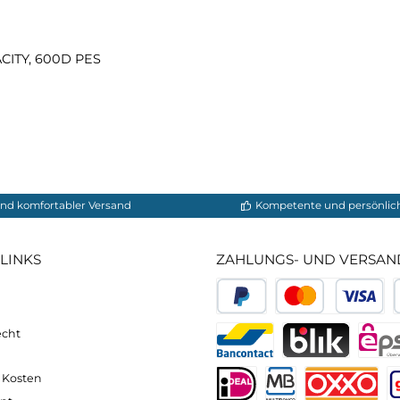
einteile
aktive, Hüftflossen
gh TENACITY, 600D PES