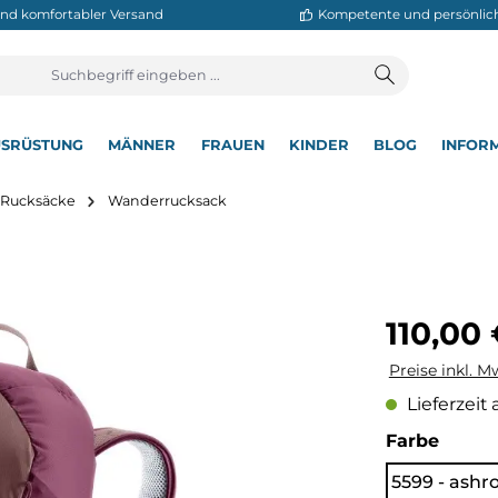
neller und komfortabler Versand
Kompetente
T
AUSRÜSTUNG
MÄNNER
FRAUEN
KINDER
BL
▾
▾
▾
▾
▾
utdoor Rucksäcke
Wanderrucksack
Regulärer Pre
110,00
Preise inkl. M
Lieferzeit 
auswä
Farbe
5599 - ashro