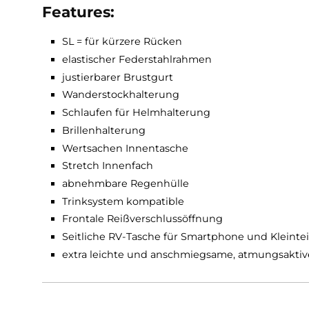
Brillenträger gibt es an einem
Schulterträger 
leichten, anpassungsfähigen und atmungsaktiv
bleibt, wird der AC Lite 21 SL
zum perfekten B
Features:
SL = für kürzere Rücken
elastischer Federstahlrahmen
justierbarer Brustgurt
Wanderstockhalterung
Schlaufen für Helmhalterung
Brillenhalterung
Wertsachen Innentasche
Stretch Innenfach
abnehmbare Regenhülle