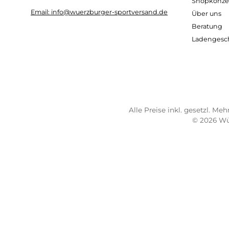
Kostenloser Versand ab 70 €
Sch
TELEFONISCHE UNTERSTÜTZUNG
SER
UND BERATUNG UNTER:
Imp
AG
0931 - 30 44 57 20
Wide
Mo 10:00 - 18:00 Uhr
Bez
Di-Fr 10:00 - 16:00 Uhr
Lief
Sa 09:00 - 13:00 Uhr
Sho
Email: info@wuerzburger-sportversand.de
Übe
Ber
Lad