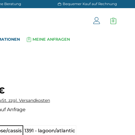
 und persönliche Beratung
Bequemer Kauf a
OG
INFORMATIONEN
MEINE ANFRAGEN
▾
▾
is:
 €
wSt. zzgl. Versandkosten
auf Anfrage
hlen
se/cassis
1391 - lagoon/atlantic