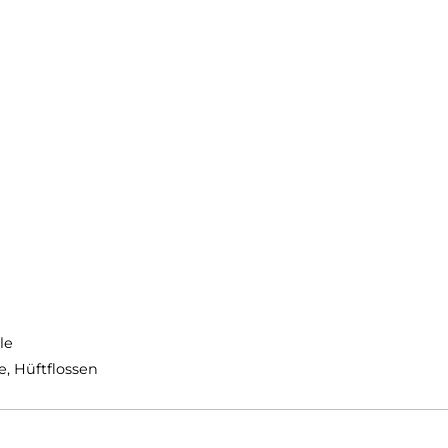
auch eine Brillenhalterung
. Dank des justierbaren Brus
en Hüftflossen, die dafür sorgen das der Rucksack be
egleiter im
Alltag oder für Wanderungen.