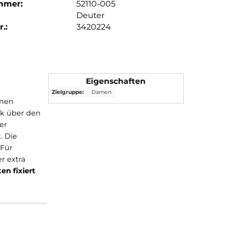
mmer:
52110-005
Deuter
.:
3420224
Eigenschaften
Zielgruppe:
Damen
 wird durch einen
ten überblick über den
hen. Mit einer
ausgestattet. Die
adtour ist. Für