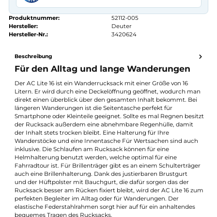
Kauf auf Rechnung
14 Tage Widerrufsrecht
authorized.by · Autorisierter Fachhändler
Zertifikat ansehen →
Produktnummer:
52112-005
Hersteller:
Deuter
Hersteller-Nr.:
3420624
Beschreibung
Für den Alltag und lange Wanderungen
Der AC Lite 16 ist ein Wanderrucksack mit einer Größe von 16
Litern. Er wird durch eine Deckelöffnung geöffnet, wodurch m
direkt einen überblick über den gesamten Inhalt bekommt. Be
längeren Wanderungen ist die Seitentasche perfekt für
Smartphone oder Kleinteile geeignet. Sollte es mal Regnen besi
der Rucksack außerdem eine abnehmbare Regenhülle, damit
der Inhalt stets trocken bleibt. Eine Halterung für Ihre
Wanderstöcke und eine Innentasche Für Wertsachen sind auc
inklusive. Die Schlaufen am Rucksack können für eine