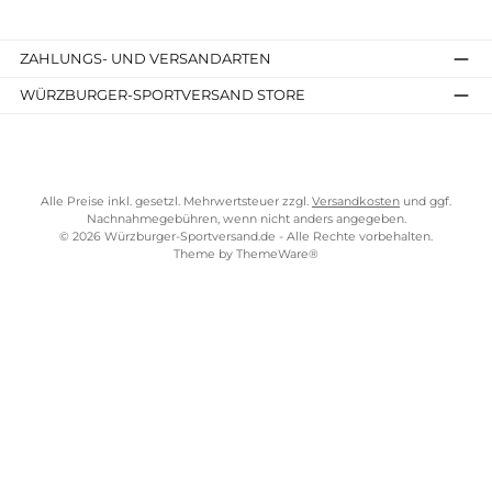
SERVICE-LINKS
Impressum
AGB
Widerrufsrecht
Bezahlung
Lieferung & Kosten
Shopkonzept
Über uns
Beratung
Ladengeschäft
ZAHLUNGS- UND VERSANDARTEN
WÜRZBURGER-SPORTVERSAND STORE