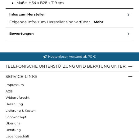
Deckeltasche
Seitliche RV-Tasche für Smartphone und Kleinteile
Hüftpolster mit Bauchgurt
Technische Daten:
Material: 210D PA, 600D PES / 130D PA High TENACITY, 6
PES
Gewicht: 840 g
Maße: H54 x B28 x T19 cm
Infos zum Hersteller
Folgende Infos zum Hersteller sind verfübar...
Mehr
Bewertungen
Kostenloser Versand ab 70 €
TELEFONISCHE UNTERSTÜTZUNG UND BERATUNG UNTER