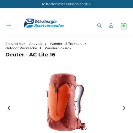
Kostenloser Versand ab 70 €
Zum Hauptinhalt springen
Sie sind hier:
Aktivität
Wandern & Trekken
Outdoor Rucksäcke
Wanderrucksack
Deuter - AC Lite 16
Bildergalerie überspringen