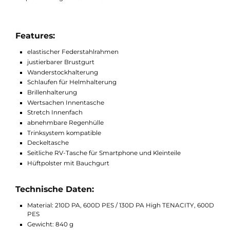
Helmhalterung benutzt werden, welche optimal für eine
Fahrradtour ist. Für Brillenträger gibt es an einem Schulterträg
auch eine Brillenhalterung. Dank des justierbaren Brustgurt
und der Hüftpolster mit Bauchgurt, die dafür sorgen das der
Rucksack besser am Rücken fixiert bleibt, wird der AC Lite 16 
perfekten Begleiter im Alltag oder für Wanderungen. Der
elastische Federstahlrahmen sorgt hier auf für ein anhaltendes
bequemes Tragen des Rucksacks.
Features:
elastischer Federstahlrahmen
justierbarer Brustgurt
Wanderstockhalterung
Schlaufen für Helmhalterung
Brillenhalterung
Wertsachen Innentasche
Stretch Innenfach
abnehmbare Regenhülle
Trinksystem kompatible