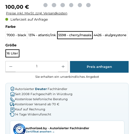
Regulärer Preis:
100,00 €
Preise inkl. MwSt. zzgl. Versandkosten
Lieferzeit auf Anfrage
auswählen
Farbe
7000 - black
1374 - atlantic/ink
5598 - cherry/masala
4426 - alu/greys
auswählen
Größe
16 Liter
Produkt Anzahl: Gib den gewünschten Wert ein oder benutze die Schaltflächen um die Anz
Preis anfragen
Sie erhalten ein unverbindliches Angebot
Autorisierter
Deuter
Fachhändler
Seit 2008 Fachgeschäft in Würzburg
Kostenlose telefonische Beratung
Kostenloser Versand ab 70 €