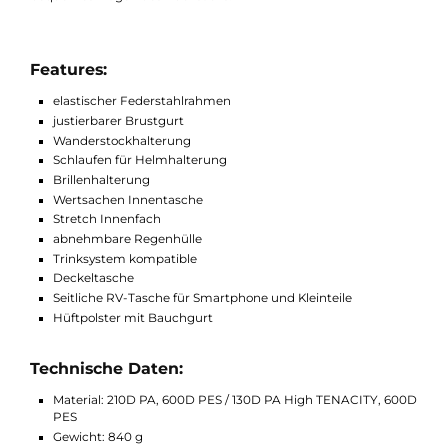
Helmhalterung benutzt werden, welche optimal für eine
Fahrradtour ist. Für Brillenträger gibt es an einem Schulterträg
auch eine Brillenhalterung. Dank des justierbaren Brustgurt
und der Hüftpolster mit Bauchgurt, die dafür sorgen das der
Rucksack besser am Rücken fixiert bleibt, wird der AC Lite 16 
perfekten Begleiter im Alltag oder für Wanderungen. Der
elastische Federstahlrahmen sorgt hier auf für ein anhaltendes
bequemes Tragen des Rucksacks.
Features:
elastischer Federstahlrahmen
justierbarer Brustgurt
Wanderstockhalterung
Schlaufen für Helmhalterung
Brillenhalterung
Wertsachen Innentasche
Stretch Innenfach
abnehmbare Regenhülle
Trinksystem kompatible