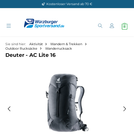
Kostenloser Versand ab 70 €
Zum Hauptinhalt springen
Sie sind hier:
Aktivität
Wandern & Trekken
Outdoor Rucksäcke
Wanderrucksack
Deuter - AC Lite 16
Bildergalerie überspringen