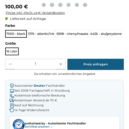
Regulärer Preis:
100,00 €
Preise inkl. MwSt. zzgl. Versandkosten
Lieferzeit auf Anfrage
auswählen
Farbe
7000 - black
1374 - atlantic/ink
5598 - cherry/masala
4426 - alu/greys
auswählen
Größe
16 Liter
Produkt Anzahl: Gib den gewünschten Wert ein oder benutze die Schaltflächen um die Anz
Preis anfragen
Sie erhalten ein unverbindliches Angebot
Autorisierter
Deuter
Fachhändler
Seit 2008 Fachgeschäft in Würzburg
Kostenlose telefonische Beratung
Kostenloser Versand ab 70 €