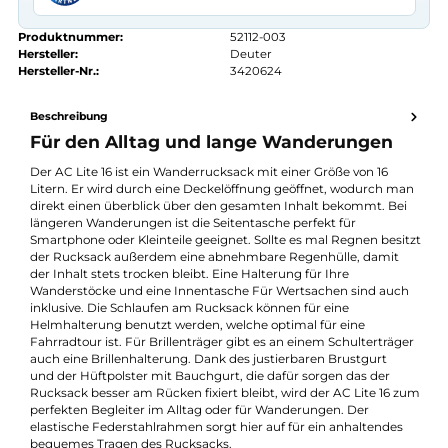
Kauf auf Rechnung
14 Tage Widerrufsrecht
authorized.by · Autorisierter Fachhändler
Zertifikat ansehen →
Produktnummer:
52112-003
Hersteller:
Deuter
Hersteller-Nr.:
3420624
Beschreibung
Für den Alltag und lange Wanderungen
Der AC Lite 16 ist ein Wanderrucksack mit einer Größe von 16
Litern. Er wird durch eine Deckelöffnung geöffnet, wodurch m
direkt einen überblick über den gesamten Inhalt bekommt. Be
längeren Wanderungen ist die Seitentasche perfekt für
Smartphone oder Kleinteile geeignet. Sollte es mal Regnen besi
der Rucksack außerdem eine abnehmbare Regenhülle, damit
der Inhalt stets trocken bleibt. Eine Halterung für Ihre
Wanderstöcke und eine Innentasche Für Wertsachen sind auc
inklusive. Die Schlaufen am Rucksack können für eine