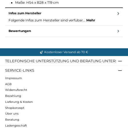
Deckeltasche
Seitliche RV-Tasche für Smartphone und Kleinteile
Hüftpolster mit Bauchgurt
Technische Daten:
Material: 210D PA, 600D PES / 130D PA High TENACITY, 6
PES
Gewicht: 840 g
Maße: H54 x B28 x T19 cm
Infos zum Hersteller
Folgende Infos zum Hersteller sind verfübar...
Mehr
Bewertungen
Kostenloser Versand ab 70 €
TELEFONISCHE UNTERSTÜTZUNG UND BERATUNG UNTER