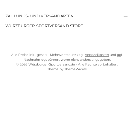
SERVICE-LINKS
Impressum
AGB
Widerrufsrecht
Bezahlung
Lieferung & Kosten
Shopkonzept
Über uns
Beratung
Ladengeschäft
ZAHLUNGS- UND VERSANDARTEN
WÜRZBURGER-SPORTVERSAND STORE