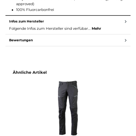
Verstärkung am Saum
Belüftungsreißverschlüsse an der Innenseite der Beine an
den Eingrifftaschen und am Saum
Material:
LPC 181 RM/OC (65% Polyester - recycelt, 35% Baumwolle -
biologisch)
Stretch Schoeller Dryskin (92% Polyamid, 8% Elasthan,
bluesign approved)
Verstärkungen Schoeller Keprotec (74% Polyamid 13%
Polyurethan 13% Aramid - Kevlar, PU Beschichtung, bluesi
approved)
100% Fluorcarbonfrei
Infos zum Hersteller
Folgende Infos zum Hersteller sind verfübar...
Mehr
Bewertungen