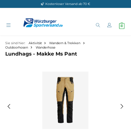
Kostenloser Versand ab 70 €
Zum Hauptinhalt springen
Sie sind hier:
Aktivität
Wandern & Trekken
Outdoorhosen
Wanderhose
Lundhags - Makke Ms Pant
Bildergalerie überspringen