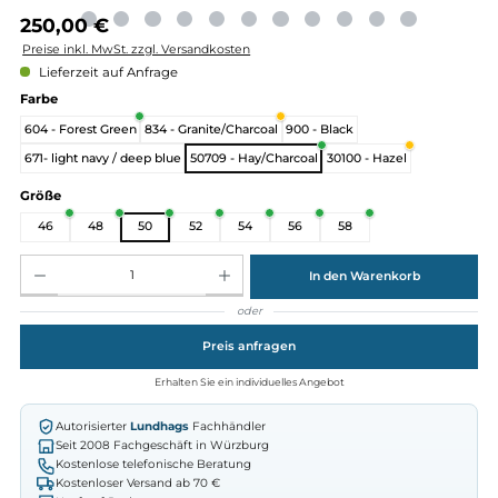
Regulärer Preis:
250,00 €
Preise inkl. MwSt. zzgl. Versandkosten
Lieferzeit auf Anfrage
auswählen
Farbe
604 - Forest Green
834 - Granite/Charcoal
900 - Black
671- light navy / deep blue
50709 - Hay/Charcoal
30100 - Hazel
auswählen
Größe
46
48
50
52
54
56
58
Produkt Anzahl: Gib den gewünschten Wert ein oder benutze die Schaltflächen um die Anz
In den Warenkorb
oder
Preis anfragen
Erhalten Sie ein individuelles Angebot