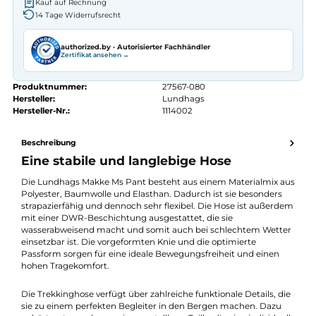
Autorisierter
Lundhags
Fachhändler
Seit 2008 Fachgeschäft in Würzburg
Kostenlose telefonische Beratung
Kostenloser Versand ab 70 €
Kauf auf Rechnung
14 Tage Widerrufsrecht
authorized.by · Autorisierter Fachhändler
Zertifikat ansehen →
Produktnummer:
27567-080
Hersteller:
Lundhags
Hersteller-Nr.:
1114002
Beschreibung
Eine stabile und langlebige Hose
Die Lundhags Makke Ms Pant besteht aus einem Materialmix 
Polyester, Baumwolle und Elasthan. Dadurch ist sie besonders
strapazierfähig und dennoch sehr flexibel. Die Hose ist außer
mit einer DWR-Beschichtung ausgestattet, die sie