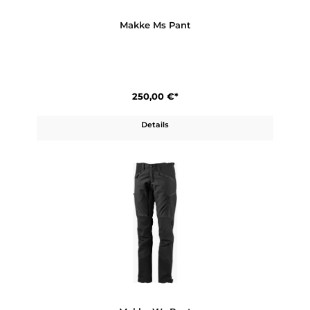
Produktgalerie überspringen
Ähnliche Artikel
Makke Ms Pant