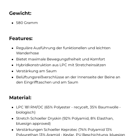
Informationen erklären.
Im März 2025 erhielt das Produkt eine das
Testurteil ÜBERRAGEND in der Outdoor-Zeitschrift und
überzeugt vor allem bei der Robustheit/Qualität, dem
Wetterschutz und dem Trage-/Klimakomfort. "Das Nonplusultr
Die Makke Pants glänzt mit Bestwerten bei Tragekomfort und
Ausstattung, Wetterschutz, Robustheit und Qualität liegen auf
Top-Niveau."
Gewicht:
580 Gramm
Features:
Reguläre Ausführung der funktionellen und leichten
Wanderhose
Bietet maximale Bewegungsfreiheit und Komfort
Hybridkonstruktion aus LPC mit Stretcheinsätzen