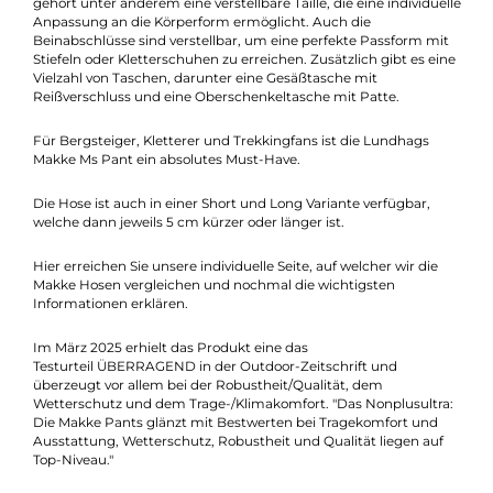
wasserabweisend macht und somit auch bei schlechtem Wett
einsetzbar ist. Die vorgeformten Knie und die optimierte
Passform sorgen für eine ideale Bewegungsfreiheit und einen
hohen Tragekomfort.
Die Trekkinghose verfügt über zahlreiche funktionale Details, d
sie zu einem perfekten Begleiter in den Bergen machen. Dazu
gehört unter anderem eine verstellbare Taille, die eine individue
Anpassung an die Körperform ermöglicht. Auch die
Beinabschlüsse sind verstellbar, um eine perfekte Passform mi
Stiefeln oder Kletterschuhen zu erreichen. Zusätzlich gibt es ei
Vielzahl von Taschen, darunter eine Gesäßtasche mit
Reißverschluss und eine Oberschenkeltasche mit Patte.
Für Bergsteiger, Kletterer und Trekkingfans ist die Lundhags
Makke Ms Pant ein absolutes Must-Have.
Die Hose ist auch in einer Short und Long Variante verfügbar,
welche dann jeweils 5 cm kürzer oder länger ist.
Hier erreichen Sie unsere individuelle Seite, auf welcher wir die
Makke Hosen vergleichen und nochmal die wichtigsten