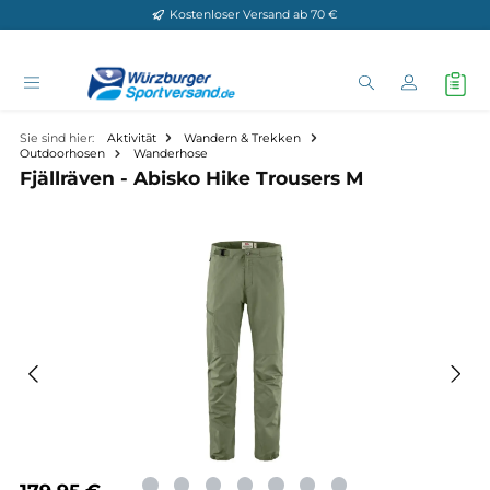
Kostenloser Versand ab 70 €
Zum Hauptinhalt springen
Sie sind hier:
Aktivität
Wandern & Trekken
Outdoorhosen
Wanderhose
Fjällräven - Abisko Hike Trousers M
Bildergalerie überspringen