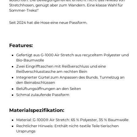
Vom bekannten Outdoor-Magazin wurde die Abisko Hike
Trousers von Fjällräven mit "Sehr gut" bewertet. Die Kollegen
kamen zum folgenden Fazit: "Heißsporne und Wärmefans
kommen bei der Abisko Hike auf ihre Kosten. Sie besteht
komplett aus G-1000 Lite Eco, einem dünnen Polycotton-Stoff,
der bei Wärme schön kühl auf der Haut liegt und blitzartig
trocknet. Imprägniert ist er nicht, lässt sich aber mit Wachs su
abdichten. Die Bewegungsfreiheit erreicht nicht das Niveau vo
Stretchhosen, genügt aber zum Wandern. Eine klasse Wahl für
Sommer-Treks!"
Seit 2024 hat die Hose eine neue Passform.
Features:
Gefertigt aus G-1000 Air Stretch aus recyceltem Polyester 
Bio-Baumwolle
Zwei Eingrifftaschen mit Reißverschluss und eine
Reißverschlusstasche am rechten Bein
Integrierter Gürtel zum Anpassen des Bunds. Tunnelzug a