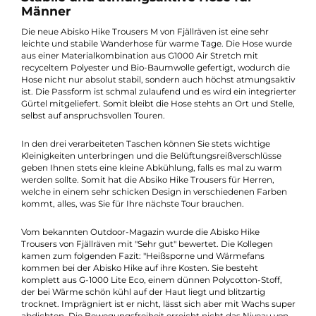
Hersteller-Nr.:
F86868
Beschreibung
Stabile und atmungsaktive Hose für
Männer
Die neue Abisko Hike Trousers M von Fjällräven ist eine sehr
leichte und stabile Wanderhose für warme Tage. Die Hose wur
aus einer Materialkombination aus G1000 Air Stretch mit
recyceltem Polyester und Bio-Baumwolle gefertigt, wodurch d
Hose nicht nur absolut stabil, sondern auch höchst atmungsak
ist. Die Passform ist schmal zulaufend und es wird ein integrier
Gürtel mitgeliefert. Somit bleibt die Hose stehts an Ort und Stel
selbst auf anspruchsvollen Touren.
In den drei verarbeiteten Taschen können Sie stets wichtige
Kleinigkeiten unterbringen und die Belüftungsreißverschlüsse
geben Ihnen stets eine kleine Abkühlung, falls es mal zu warm
werden sollte. Somit hat die Absiko Hike Trousers für Herren,
welche in einem sehr schicken Design in verschiedenen Farbe
kommt, alles, was Sie für Ihre nächste Tour brauchen.