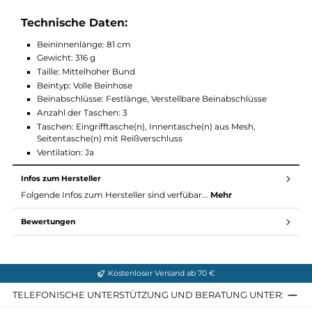
den Beinabschlüssen
Belüftungsöffnungen an den Seiten
Schmal zulaufende Passform
Materialspezifikation:
Material: G-1000® Air Stretch: 65 % Polyester, 35 % Baumwo
Rechtlicher Hinweis: Enthält nicht-textile Teile tierischen
Ursprungs
Technische Daten:
Beininnenlänge: 81 cm
Gewicht: 316 g
Taille: Mittelhoher Bund
Beintyp: Volle Beinhose
Beinabschlüsse: Festlänge, Verstellbare Beinabschlüsse
Anzahl der Taschen: 3
Taschen: Eingrifftasche(n), Innentasche(n) aus Mesh,
Seitentasche(n) mit Reißverschluss
Ventilation: Ja