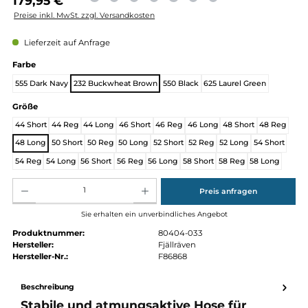
Regulärer Preis:
179,95 €
Preise inkl. MwSt. zzgl. Versandkosten
Lieferzeit auf Anfrage
auswählen
Farbe
555 Dark Navy
232 Buckwheat Brown
550 Black
625 Laurel Green
auswählen
Größe
44 Short
44 Reg
44 Long
46 Short
46 Reg
46 Long
48 Short
48 
48 Long
50 Short
50 Reg
50 Long
52 Short
52 Reg
52 Long
54 Sho
54 Reg
54 Long
56 Short
56 Reg
56 Long
58 Short
58 Reg
58 Lon
Produkt Anzahl: Gib den gewünschten Wert ein oder benutze die Schaltflächen um die Anz
Preis anfragen
Sie erhalten ein unverbindliches Angebot
Produktnummer:
80404-033
Hersteller:
Fjällräven