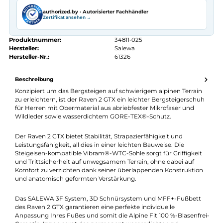
Kostenlose telefonische Beratung
Kostenloser Versand ab 70 €
Kauf auf Rechnung
14 Tage Widerrufsrecht
authorized.by · Autorisierter Fachhändler
Zertifikat ansehen →
Produktnummer:
34811-025
Hersteller:
Salewa
Hersteller-Nr.:
61326
Beschreibung
Konzipiert um das Bergsteigen auf schwierigem alpinen Terrai
zu erleichtern, ist der Raven 2 GTX ein leichter Bergsteigersch
für Herren mit Obermaterial aus abriebfester Mikrofaser und
Wildleder sowie wasserdichtem GORE-TEX®-Schutz.
Der Raven 2 GTX bietet Stabilität, Strapazierfähigkeit und
Leistungsfähigkeit, all dies in einer leichten Bauweise. Die
Steigeisen-kompatible Vibram®-WTC-Sohle sorgt für Griffigkei