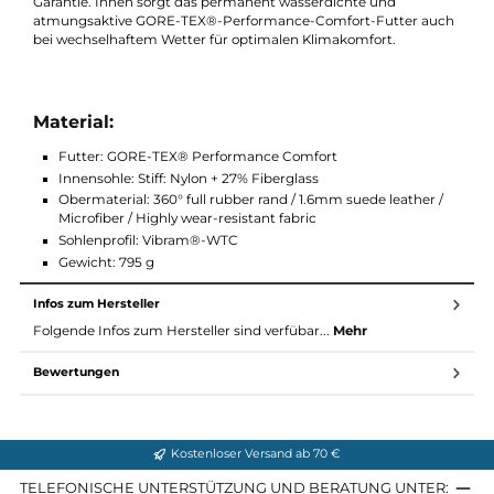
und Trittsicherheit auf unwegsamem Terrain, ohne dabei auf
Komfort zu verzichten dank seiner überlappenden Konstruktio
und anatomisch geformten Verstärkung.
Das SALEWA 3F System, 3D Schnürsystem und MFF+-Fußbet
des Raven 2 GTX garantieren eine perfekte individuelle
Anpassung Ihres Fußes und somit die Alpine Fit 100 %-Blasenfr
Garantie. Innen sorgt das permanent wasserdichte und
atmungsaktive GORE-TEX®-Performance-Comfort-Futter au
bei wechselhaftem Wetter für optimalen Klimakomfort.
Material:
Futter: GORE-TEX® Performance Comfort
Innensohle: Stiff: Nylon + 27% Fiberglass
Obermaterial: 360° full rubber rand / 1.6mm suede leather /
Microfiber / Highly wear-resistant fabric
Sohlenprofil: Vibram®-WTC
Gewicht: 795 g