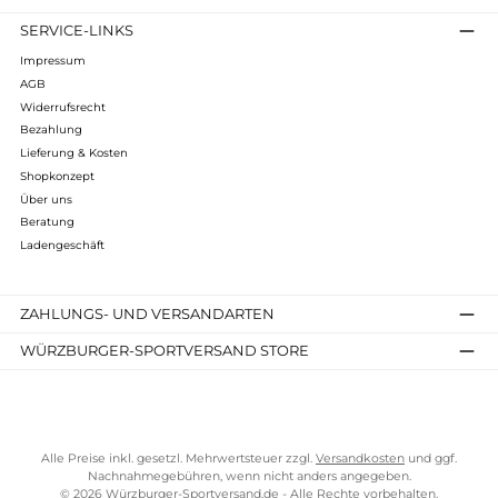
Infos zum Hersteller
Folgende Infos zum Hersteller sind verfübar...
Mehr
Bewertungen
Kostenloser Versand ab 70 €
TELEFONISCHE UNTERSTÜTZUNG UND BERATUNG UNTER
SERVICE-LINKS
Impressum
AGB
Widerrufsrecht
Bezahlung
Lieferung & Kosten
Shopkonzept
Über uns
Beratung
Ladengeschäft