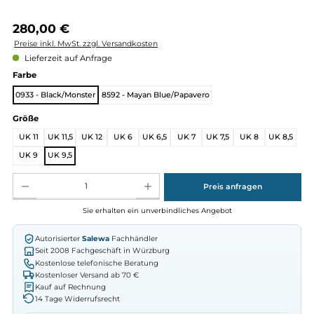
Regulärer Preis:
280,00 €
Preise inkl. MwSt. zzgl. Versandkosten
Lieferzeit auf Anfrage
auswählen
Farbe
0933 - Black/Monster
8592 - Mayan Blue/Papavero
auswählen
Größe
UK 11
UK 11,5
UK 12
UK 6
UK 6,5
UK 7
UK 7,5
UK 8
UK 
UK 9
UK 9,5
Produkt Anzahl: Gib den gewünschten Wert ein oder benutze die Schaltflächen um die Anz
Preis anfragen
Sie erhalten ein unverbindliches Angebot
Autorisierter
Salewa
Fachhändler
Seit 2008 Fachgeschäft in Würzburg