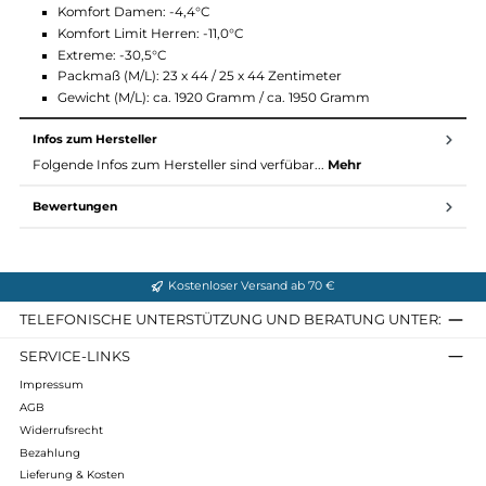
Koppelbar
2-Wege-Reißverschluss
Thermoflec
Material& Maße Brenta von Carinthia:
Füllung: G-LOFT Si, 100% Polyester
Außenstoff: Shelltex, 100% Polyamid
Innenstoff: Polycotton, 50% Baumwolle & 50% Polyester
Komfort Damen: -4,4°C
Komfort Limit Herren: -11,0°C
Extreme: -30,5°C
Packmaß (M/L): 23 x 44 / 25 x 44 Zentimeter
Gewicht (M/L): ca. 1920 Gramm / ca. 1950 Gramm
Infos zum Hersteller
Folgende Infos zum Hersteller sind verfübar...
Mehr
Bewertungen