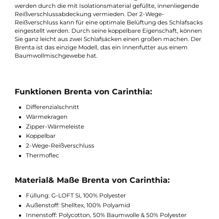
getesteten Füllfaservliese. Die Füllung ist nicht nur warm und
leicht sondern auch stark komprimierbar und baut sich nach
dem Auspacken aufgrund des MEMORYEFFEKTES rasch wied
auf. Der atmungsaktive G-LOFT Schlafsack garantieren für ein
perfekte Temperaturregulierung im Outdoor-Bereich und ein
optimales Schlafklima. Der Differenzialschnitt ermöglich es, da
sich das Isolationsmaterial ungehindert im Schlafsack ausbrei
kann. Unvorteilhafte Kältebrücken entlang des Reißverschluss
werden durch die mit Isolationsmaterial gefüllte, innenliegend
Reißverschlussabdeckung vermieden. Der 2-Wege-
Reißverschluss kann für eine optimale Belüftung des Schlafsac
eingestellt werden. Durch seine koppelbare Eigenschaft, könn
Sie ganz leicht aus zwei Schlafsäcken einen großen machen. D
Brenta ist das einzige Modell, das ein Innenfutter aus einem
Baumwollmischgewebe hat.
Funktionen Brenta von Carinthia:
Differenzialschnitt
Wärmekragen
Zipper-Wärmeleiste