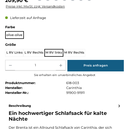
Regulärer Preis:
209,90 €
Preise inkl. MwSt. zzgl. Versandkosten
Lieferzeit auf Anfrage
auswählen
Farbe
olive-olive
auswählen
Größe
L RV Links
L RV Rechts
M RV links
M RV Rechts
Produkt Anzahl: Gib den gewünschten Wert ein oder benutze die Schaltflächen um die Anz
Preis anfragen
Sie erhalten ein unverbindliches Angebot
Produktnummer:
618-003
Hersteller:
Carinthia
Hersteller-Nr.:
91900-91911