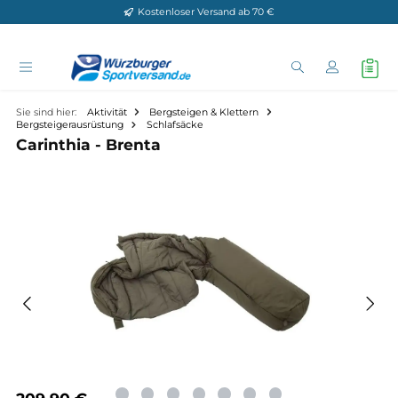
Kostenloser Versand ab 70 €
Zum Hauptinhalt springen
Sie sind hier:
Aktivität
Bergsteigen & Klettern
Bergsteigerausrüstung
Schlafsäcke
Carinthia - Brenta
Bildergalerie überspringen