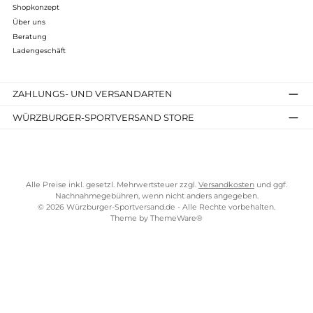
Kostenloser Versand ab 70 €
TELEFONISCHE UNTERSTÜTZUNG UND BERATUNG UNTER
SERVICE-LINKS
Impressum
AGB
Widerrufsrecht
Bezahlung
Lieferung & Kosten
Shopkonzept
Über uns
Beratung
Ladengeschäft
ZAHLUNGS- UND VERSANDARTEN
WÜRZBURGER-SPORTVERSAND STORE