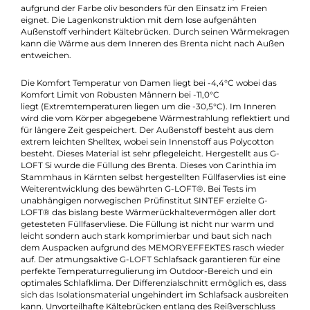
Beschreibung
Ein hochwertiger Schlafsack für kalte
Nächte
Der Brenta ist ein Allround Schlafsack von Carinthia, der sich
aufgrund der Farbe oliv besonders für den Einsatz im Freien
eignet. Die Lagenkonstruktion mit dem lose aufgenähten
Außenstoff verhindert Kältebrücken. Durch seinen Wärmekra
kann die Wärme aus dem Inneren des Brenta nicht nach Auß
entweichen.
Die Komfort Temperatur von Damen liegt bei -4,4°C wobei das
Komfort Limit von Robusten Männern bei -11,0°C
liegt (Extremtemperaturen liegen um die -30,5°C). Im Inneren
wird die vom Körper abgegebene Wärmestrahlung reflektiert 
für längere Zeit gespeichert. Der Außenstoff besteht aus dem
extrem leichten Shelltex, wobei sein Innenstoff aus Polycotton
besteht. Dieses Material ist sehr pflegeleicht. Hergestellt aus G
LOFT Si wurde die Füllung des Brenta. Dieses von Carinthia im
Stammhaus in Kärnten selbst hergestellten Füllfaservlies ist ei
Weiterentwicklung des bewährten G-LOFT®. Bei Tests im
unabhängigen norwegischen Prüfinstitut SINTEF erzielte G-
LOFT® das bislang beste Wärmerückhaltevermögen aller dort