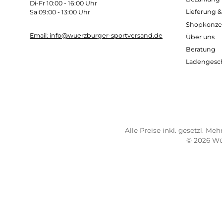
TELEFONISCHE UNTERSTÜTZUNG
SER
UND BERATUNG UNTER:
Imp
AG
0931 - 30 44 57 20
Wide
Mo 10:00 - 18:00 Uhr
Bez
Di-Fr 10:00 - 16:00 Uhr
Lief
Sa 09:00 - 13:00 Uhr
Sho
Email: info@wuerzburger-sportversand.de
Übe
Ber
Lad
Alle Preise inkl. geset