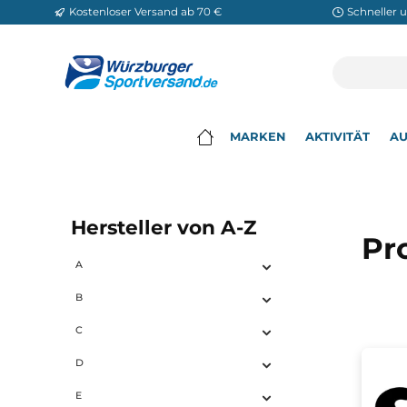
Kostenloser Versand ab 70 €
Sch
m Hauptinhalt springen
Zur Suche springen
Zur Hauptnavigation springen
MARKEN
AKTIVITÄ
▾
Hersteller von A-Z
A
B
C
D