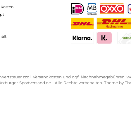
VICE-LINKS
ZAHLUNGS- U
ressum
B
PayPal
Kredit- 
rrufsrecht
ahlung
Bancontact
BLIK
erung & Kosten
pkonzept
iDEAL
Multiban
O
r uns
atung
Benutzerdefinierte
Nac
engeschäft
Klarna Financing
Klar
zl. Mehrwertsteuer zzgl.
Versandkosten
und ggf. Nachnahmeg