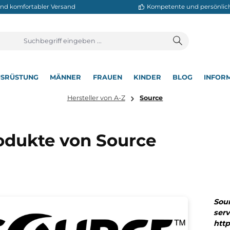
neller und komfortabler Versand
Kompetente
T
AUSRÜSTUNG
MÄNNER
FRAUEN
KINDER
BL
▾
▾
▾
▾
▾
Hersteller von A-Z
Source
Produkte von Source