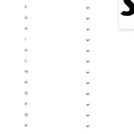
E
F
G
H
I
K
L
M
N
O
P