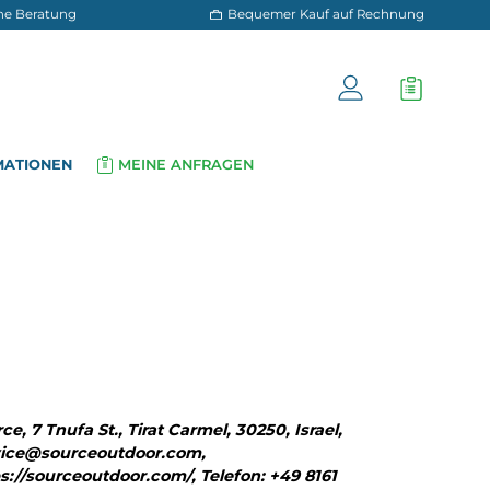
 und persönliche Beratung
Bequemer Kauf a
OG
INFORMATIONEN
MEINE ANFRAGEN
▾
▾
Source, 7 Tnufa St., Tirat Carmel, 30250, Israel,