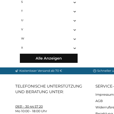
Q
R
S
T
U
V
W
X
Alle Anzeigen
Kostenloser Versand ab 70 €
Sch