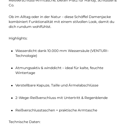
Körperklima sorgt – ganz ohne Hitzestau.
Der hochschließende Kragen und die verstellbare Kapuze
schützen dich effektiv vor Wind und Wetter. Dank individuell
einstellbarer Taille und Armabschlüsse kannst du die Passfor
ganz an deinen Körper anpassen – für eine feminine Silhouette
und optimalen Sitz. Praktische Taschen, darunter eine
Reißverschluss-Armtasche, bieten Platz für Handy, Schlüssel &
Co.
Ob im Alltag oder in der Natur – diese Schöffel Damenjacke
kombiniert Funktionalität mit einem stilvollen Look, damit du
dich rundum wohlfühlst.
Highlights:
Wasserdicht dank 10.000 mm Wassersäule (VENTURI-
Technologie)
Atmungsaktiv & winddicht – ideal für kalte, feuchte
Wintertage