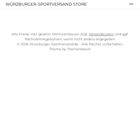
Kostenloser Versand ab 70 €
TELEFONISCHE UNTERSTÜTZUNG UND BERATUNG UNTER
SERVICE-LINKS
Impressum
AGB
Widerrufsrecht
Bezahlung
Lieferung & Kosten
Shopkonzept
Über uns
Beratung
Ladengeschäft
ZAHLUNGS- UND VERSANDARTEN