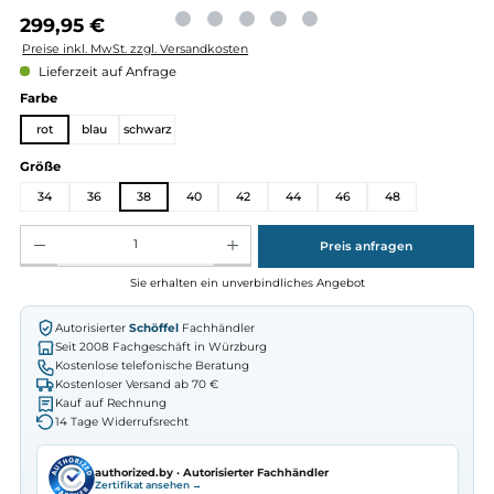
Regulärer Preis:
299,95 €
Preise inkl. MwSt. zzgl. Versandkosten
Lieferzeit auf Anfrage
auswählen
Farbe
rot
blau
schwarz
auswählen
Größe
34
36
38
40
42
44
46
48
Produkt Anzahl: Gib den gewünschten Wert ein oder benutze die Schaltflächen um die Anz
Preis anfragen
Sie erhalten ein unverbindliches Angebot
Autorisierter
Schöffel
Fachhändler
Seit 2008 Fachgeschäft in Würzburg
Kostenlose telefonische Beratung
Kostenloser Versand ab 70 €