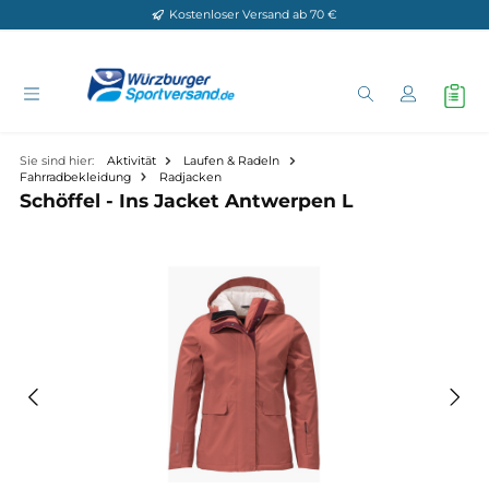
Kostenloser Versand ab 70 €
Zum Hauptinhalt springen
Sie sind hier:
Aktivität
Laufen & Radeln
Fahrradbekleidung
Radjacken
Schöffel - Ins Jacket Antwerpen L
Bildergalerie überspringen