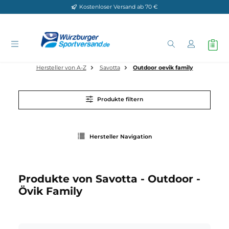
Kostenloser Versand ab 70 €
Zum Hauptinhalt springen
Hersteller von A-Z
Savotta
Outdoor oevik family
Produkte filtern
Hersteller Navigation
Produkte von Savotta - Outdoor -
Övik Family