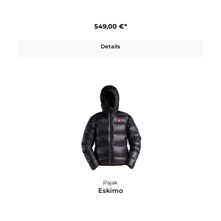
Pajak
D.O.P Parka
549,00 €*
Details