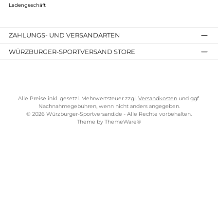
Pajak, Cmentarna St. 3, 43-300 Bielsko Biała, Polen,
info@pajaksport.pl, https://pajaksport.com/, Telefon: +48 33
487 66 04
Made in Europe (Polen)
beste polnische Qualitätsdaunen
Produkte mit besonders hoher Bauschkraft (900 CUIN)