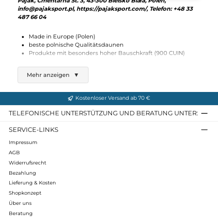
Pajak
The Coat
549,00 €*
Details