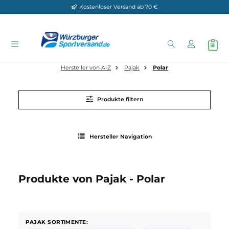
Kostenloser Versand ab 70 €
Zum Hauptinhalt springen
Hersteller von A-Z
Pajak
Polar
Produkte filtern
Hersteller Navigation
Produkte von Pajak - Polar