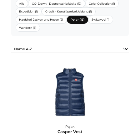
PAJAK SORTIMENTE:
Alle
CQ-Down - Daunenschlafsäcke (13)
Color Collection (1)
Expedition (1)
G-Loft - Kunstfaserbekleidung (1)
Hardshell Jacken und Hosen (2)
Polar (13)
Swisswool (1)
Wandern (5)