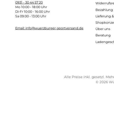
Kostenloser Versand ab 70 €
Sch
TELEFONISCHE UNTERSTÜTZUNG
SER
UND BERATUNG UNTER:
Imp
AG
0931 - 30 44 57 20
Wide
Mo 10:00 - 18:00 Uhr
Bez
Di-Fr 10:00 - 16:00 Uhr
Lief
Sa 09:00 - 13:00 Uhr
Sho
Email: info@wuerzburger-sportversand.de
Übe
Ber
Lad