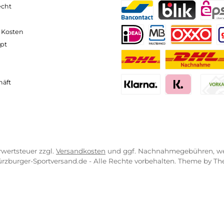
neller und komfortabler Versand
Kompetente
VICE-LINKS
ZAHLUNGS- U
ressum
B
PayPal
Kredit- 
rrufsrecht
ahlung
Bancontact
BLIK
erung & Kosten
pkonzept
iDEAL
Multiban
O
r uns
atung
Benutzerdefinierte
Nac
engeschäft
Klarna Financing
Klar