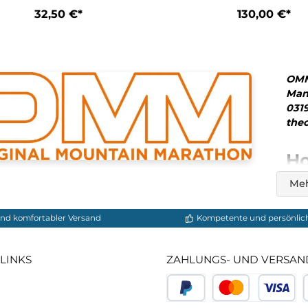
Duomat
Waterproo
32,50 €*
1
In d