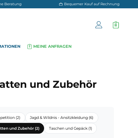
 und persönliche Beratung
Bequemer Kauf a
OG
INFORMATIONEN
MEINE ANFRAGEN
▾
▾
 zubehoer
hlafmatten und Zubehör
30 Merino Competition (2)
Jagd & Wildnis - Ansitzkleidung (6)