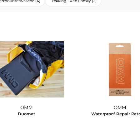
Kamleika Serie (11)
Laufen (14)
Liner (1)
Running (1
Thermounterwäsche (4)
Trekking - Keb Family (2)
OMM