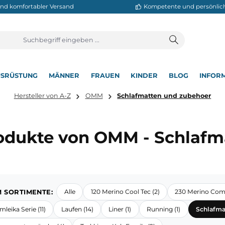
neller und komfortabler Versand
Kompetente
T
AUSRÜSTUNG
MÄNNER
FRAUEN
KINDER
BL
▾
▾
▾
▾
▾
Hersteller von A-Z
OMM
Schlafmatten und
Produkte von OMM - Sc
OMM SORTIMENTE:
Alle
120 Merino Cool Tec (2)
2