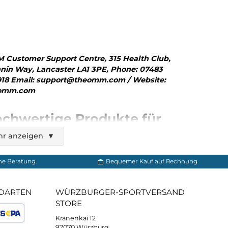
f Repair Patches
30,00 €*
en Warenkorb
OMM Customer Support Centre, 315 Health Cl
Mannin Way, Lancaster LA1 3PE, Phone: 0748
031918 Email: support@theomm.com / Websit
theomm.com
Hochwertige Produkte fü
anspruchsvolle Abenteue
Mehr anzeigen
▼
OMM, kurz für Original Mountain Marathon, ist 