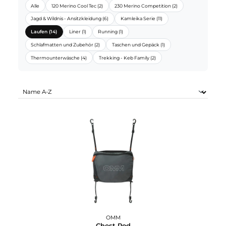
OMM SORTIMENTE:
Alle
120 Merino Cool Tec (2)
230 Merino Competition (2)
Jagd & Wildnis - Ansitzkleidung (6)
Kamleika Serie (11)
Laufen (14)
Liner (1)
Running (1)
Schlafmatten und Zubehör (2)
Taschen und Gepäck (1)
Thermounterwäsche (4)
Trekking - Keb Family (2)