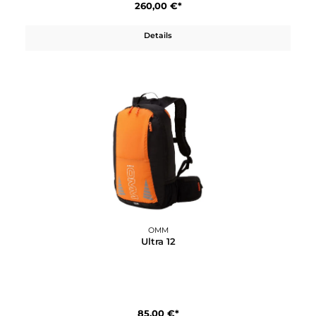
150,00 €*
Details
OMM
Phantom 25