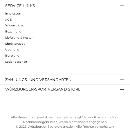
OMM
Ultra Waist Pouch
55,00 €*
Details