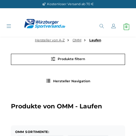
Kostenloser Versand ab 70 €
Zum Hauptinhalt springen
Hersteller von A-Z
OMM
Laufen
Produkte filtern
Hersteller Navigation
Produkte von OMM - Laufen