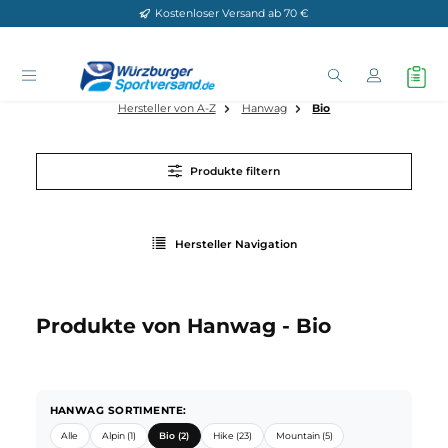
Kostenloser Versand ab 70 €
Zum Hauptinhalt springen
Hersteller von A-Z
Hanwag
Bio
Produkte filtern
Hersteller Navigation
Produkte von Hanwag - Bio