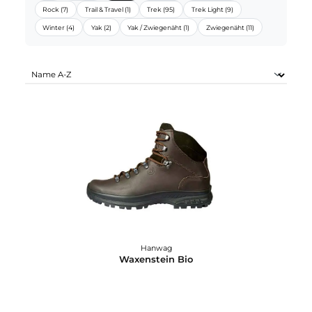
HANWAG SORTIMENTE:
Alle
Alpin (1)
Bio (2)
Hike (23)
Mountain (5)
Rock (7)
Trail & Travel (1)
Trek (95)
Trek Light (9)
Winter (4)
Yak (2)
Yak / Zwiegenäht (1)
Zwiegenäht (11)
Hanwag