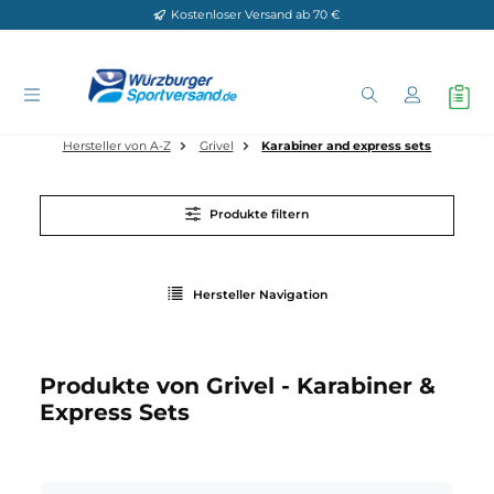
Kostenloser Versand ab 70 €
Zum Hauptinhalt springen
Hersteller von A-Z
Grivel
Karabiner and express sets
Produkte filtern
Hersteller Navigation
Produkte von Grivel - Karabiner &
Express Sets