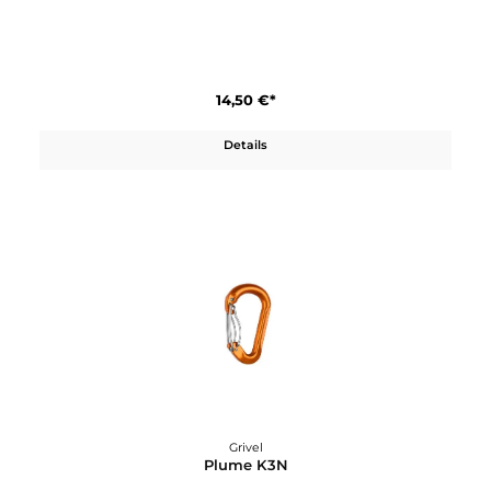
Grivel
Delta K5N
14,50 €*
Details