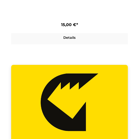
Grivel
Plume K3N
15,00 €*
Details