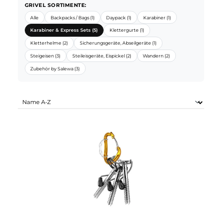
GRIVEL SORTIMENTE:
Alle
Backpacks / Bags (1)
Daypack (1)
Karabiner (1)
Karabiner & Express Sets (5)
Klettergurte (1)
Kletterhelme (2)
Sicherungsgeräte, Abseilgeräte (1)
Steigeisen (3)
Steileisgeräte, Eispickel (2)
Wandern (2)
Zubehör by Salewa (3)