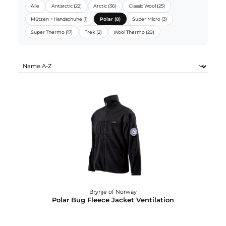
BRYNJE OF NORWAY SORTIMENTE:
Alle
Antarctic (22)
Arctic (36)
Classic Wool (25)
Mützen + Handschuhe (1)
Polar (8)
Super Micro (3)
Super Thermo (17)
Trek (2)
Wool Thermo (29)