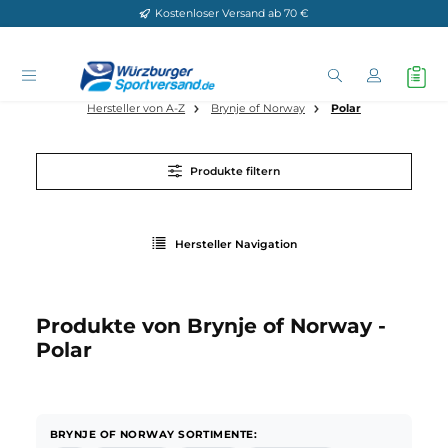
Kostenloser Versand ab 70 €
Zum Hauptinhalt springen
Hersteller von A-Z
Brynje of Norway
Polar
Produkte filtern
Hersteller Navigation
Produkte von Brynje of Norway -
Polar